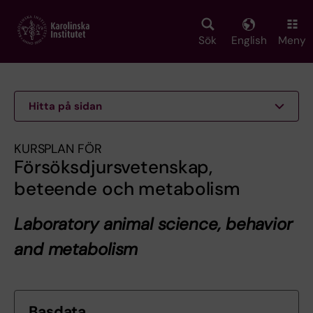
Skip
to
main
Sök
English
Meny
content
Hitta på sidan
KURSPLAN FÖR
Försöksdjursvetenskap,
beteende och metabolism
Laboratory animal science, behavior
and metabolism
Basdata