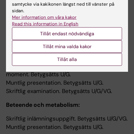
presenteras muntligt och diskuteras.
samtycke via kakikonen längst ned till vänster på
sidan.
Mer information om våra kakor
Read this information in English
Examination
Tillåt endast nödvändiga
Försöksdjursvetenskap:
Tillåt mina valda kakor
Godkänt resultat på självbedömningen i det
webbaserade lärandet
Tillåt alla
Students prestation och attityd i praktiska
moment. Betygsätts U/G.
Muntlig presentation. Betygsätts U/G.
Skriftlig examination. Betygsätts U/G/VG.
Beteende och metabolism:
Skriftlig inlämningsuppgift. Betygsätts U/G/VG.
Muntlig presentation. Betygsätts U/G.