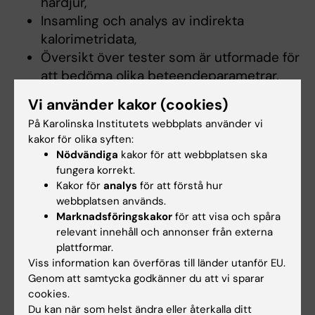
hardjur,
Insamling och analys av indirekta
kalorimetridata,
Översikt över tester som är utformade för
att bedöma olika beteendeparametrar.
Vi använder kakor (cookies)
Arbetsformer
På Karolinska Institutets webbplats använder vi
kakor för olika syften:
Kursen har en blandning av lärandeaktiviteter
Nödvändiga
kakor för att webbplatsen ska
som synkron och asynkron undervisning och
fungera korrekt.
Kakor för
analys
för att förstå hur
träning med webbaserat lärande, vilket
webbplatsen används.
kombineras och stöds med seminarier,
Marknadsföringskakor
för att visa och spåra
interaktiva sessioner, diskussioner,
relevant innehåll och annonser från externa
handledning och praktisk hantering av möss
plattformar.
Viss information kan överföras till länder utanför EU.
och råttor. Dessutom fokuserar grupparbeten
Genom att samtycka godkänner du att vi sparar
på ett specifikt vetenskapligt projekt, som
cookies.
involverar gnagare och hardjur, som
Du kan när som helst ändra eller återkalla ditt