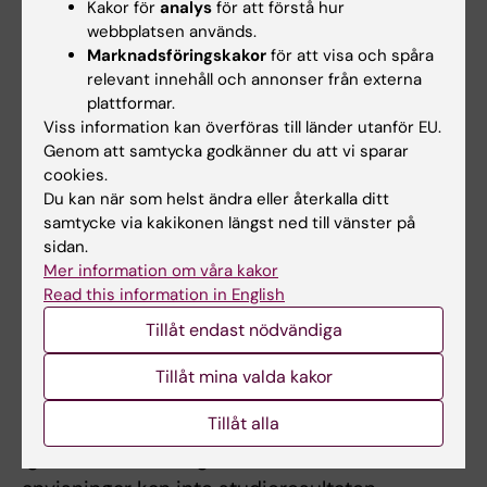
moment i kursen. För att bli väl godkänd på
Kakor för
analys
för att förstå hur
webbplatsen används.
kursen krävs betyget väl godkänd på den
Marknadsföringskakor
för att visa och spåra
individuella inlämningsuppgiften.
relevant innehåll och annonser från externa
plattformar.
Obligatorisk deltagande
Viss information kan överföras till länder utanför EU.
Genom att samtycka godkänner du att vi sparar
Deltagande i de praktiska övningarna,
cookies.
seminarier samt kamratgranskning är
Du kan när som helst ändra eller återkalla ditt
samtycke via kakikonen längst ned till vänster på
obligatoriskt.
sidan.
Mer information om våra kakor
För att få godkänt betyg krävs närvaro vid
Read this information in English
obligatoriska undervisningstillfällen.
Tillåt endast nödvändiga
Examinator bedömer om och i så fall hur
frånvaro från obligatoriska utbildningsinslag
Tillåt mina valda kakor
kan tas igen. Innan studenten deltagit i de
Tillåt alla
obligatoriska utbildningsinslagen eller tagit
igen frånvaro i enlighet med examinators