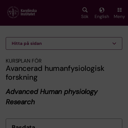
Skip
to
main
Sök
English
Meny
content
Hitta på sidan
KURSPLAN FÖR
Avancerad humanfysiologisk
forskning
Advanced Human physiology
Research
Basdata