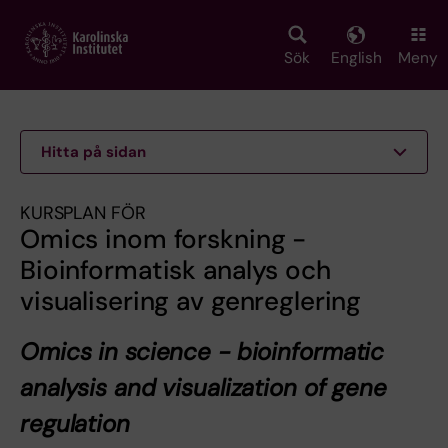
Skip
to
main
Sök
English
Meny
content
Hitta på sidan
KURSPLAN FÖR
Omics inom forskning -
Bioinformatisk analys och
visualisering av genreglering
Omics in science - bioinformatic
analysis and visualization of gene
regulation