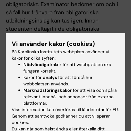
obligatoriskt. Examinator bedömer om och i
så fall hur frånvaro från obligatoriska
utbildningsinslag kan tas igen. Innan
studenten deltagit i de obligatoriska
utbildningsinslagen eller tagit igen frånvaro i
Vi använder kakor (cookies)
enlighet med examinators anvisningar kan
På Karolinska Institutets webbplats använder vi
inte studieresultaten slutrapporteras.
kakor för olika syften:
Frånvaro från ett obligatoriskt
Nödvändiga
kakor för att webbplatsen ska
utbildningsinslag kan innebära att den
fungera korrekt.
studerande inte kan ta igen tillfället förrän
Kakor för
analys
för att förstå hur
webbplatsen används.
nästa gång kursen ges.
Marknadsföringskakor
för att visa och spåra
relevant innehåll och annonser från externa
Begränsning av antal examinationer
plattformar.
Viss information kan överföras till länder utanför EU.
De studenter som ej är godkända efter
Genom att samtycka godkänner du att vi sparar
ordinarie tillfälle har rätt att revidera och
cookies.
lämna in uppgiften och/eller muntligt redovisa
Du kan när som helst ändra eller återkalla ditt