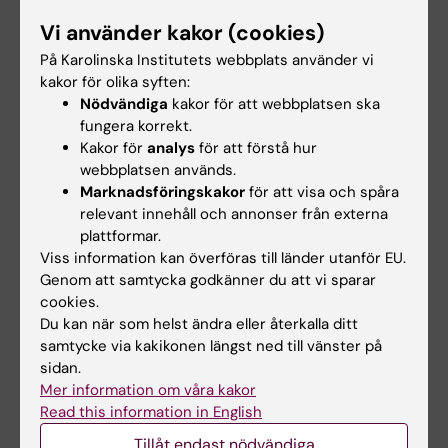
inte studieresultaten slutrapporteras.
Frånvaro från ett obligatoriskt
Vi använder kakor (cookies)
utbildningsinslag kan innebära att den
På Karolinska Institutets webbplats använder vi
kakor för olika syften:
studerande inte kan ta igen tillfället förrän
Nödvändiga
kakor för att webbplatsen ska
nästa gång kursen ges.
fungera korrekt.
Kakor för
analys
för att förstå hur
Begränsning av antal prov- eller
webbplatsen används.
praktiktillfällen
Marknadsföringskakor
för att visa och spåra
relevant innehåll och annonser från externa
De studenter som ej är godkända efter
plattformar.
Viss information kan överföras till länder utanför EU.
ordinarie tillfälle har rätt att revidera och
Genom att samtycka godkänner du att vi sparar
lämna in uppgiften och/eller muntligt redovisa
cookies.
vid ytterligare fem tillfällen. Om studenten
Du kan när som helst ändra eller återkalla ditt
genomfört sex underkända inlämnade
samtycke via kakikonen längst ned till vänster på
sidan.
versioner ges inte något ytterligare
Mer information om våra kakor
examinationstillfälle eller någon ny kursplats.
Read this information in English
Som inlämning räknas de gånger studenten
Tillåt endast nödvändiga