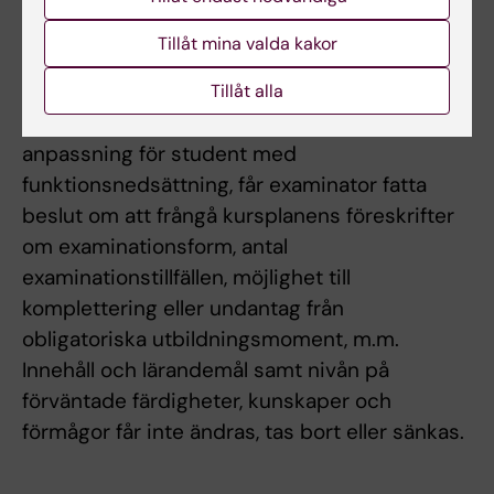
lämnat in en reviderad version av uppgiften
och/eller muntligt redovisat för examinerande
Tillåt mina valda kakor
lärare.
Tillåt alla
Om det föreligger särskilda skäl, eller behov av
anpassning för student med
funktionsnedsättning, får examinator fatta
beslut om att frångå kursplanens föreskrifter
om examinationsform, antal
examinationstillfällen, möjlighet till
komplettering eller undantag från
obligatoriska utbildningsmoment, m.m.
Innehåll och lärandemål samt nivån på
förväntade färdigheter, kunskaper och
förmågor får inte ändras, tas bort eller sänkas.