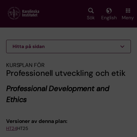
Skip
to
main
Sök
English
Meny
content
Hitta på sidan
KURSPLAN FÖR
Professionell utveckling och etik
Professional Development and
Ethics
Versioner av denna plan:
HT24
HT25