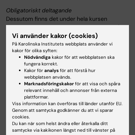
Obligatoriskt deltagande
Dessutom finns det under hela kursen
obligatoriska aktiviteter som studenten måste
Vi använder kakor (cookies)
delta i, såsom föreläsningar, kollegial
granskning, studentpresentationer, online-
På Karolinska Institutets webbplats använder vi
kakor för olika syften:
uppgifter och gruppuppgifter. Dessa
Nödvändiga
kakor för att webbplatsen ska
aktiviteter samt den avslutande individuella
fungera korrekt.
tentamen är obligatoriska för godkänd kurs. I
Kakor för
analys
för att förstå hur
webbplatsen används.
scenariot med frånvaro bedömer
Marknadsföringskakor
för att visa och spåra
kursexaminator från fall till fall om och hur
relevant innehåll och annonser från externa
frånvaron kan kompenseras.
plattformar.
Viss information kan överföras till länder utanför EU.
Examinatorn bedömer om och i så fall hur
Genom att samtycka godkänner du att vi sparar
frånvaro från obligatoriska utbildningsinslag
cookies.
Du kan när som helst ändra eller återkalla ditt
kan tas igen. Innan studenten deltagit i
samtycke via kakikonen längst ned till vänster på
obligatoriska utbildningsinslag eller tagit igen