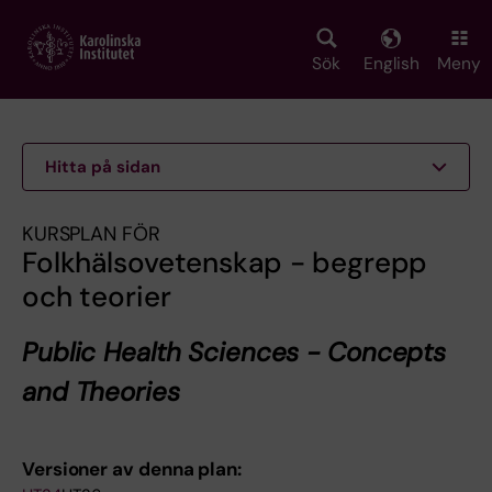
Skip
to
main
Sök
English
Meny
content
Hitta på sidan
KURSPLAN FÖR
Folkhälsovetenskap - begrepp
och teorier
Public Health Sciences - Concepts
and Theories
Versioner av denna plan: