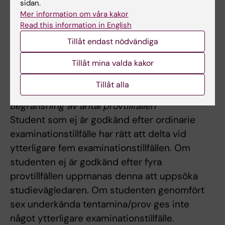
sidan.
frånvaro i enlighet med examinators
Mer information om våra kakor
Read this information in English
anvisningar kan inte studieresultaten
slutrapporteras. Frånvaro från obligatoriska
Tillåt endast nödvändiga
utbildningsinslag kan innebära att den
Tillåt mina valda kakor
studerande inte kan ta igen tillfället förrän
nästa gång kursen ges.
Tillåt alla
Begränsning av antal provtillfällen
Student som ej är godkänd efter ordinarie
examinationstillfälle har rätt att delta vid
ytterligare fem examinationstillfällen. Om
studenten ej är godkänd efter fyra
provtillfällen uppmanas denna att uppsöka
studievägledaren. Om studenten genomfört
sex underkända tentamina/prov ges inte
något ytterligare examinationstillfälle.