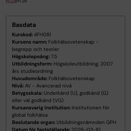
HT24
HT26
Basdata
Kurskod:
4FH081
Kursens namn:
Folkhälsovetenskap -
begrepp och teorier
Högskolepoäng:
7.5
Utbildningsform:
Högskoleutbildning, 2007
års studieordning
Huvudområde:
Folkhälsovetenskap
Nivå:
AV - Avancerad nivå
Betygsskala:
Underkänd (U), godkänd (G)
eller väl godkänd (VG)
Kursansvarig institution:
Institutionen för
global folkhälsa
Beslutande organ:
Utbildningsnämnden GPH
Datum för fastställande:
2026-03-10