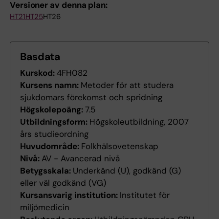
Versioner av denna plan:
HT21
HT25
HT26
Basdata
Kurskod:
4FH082
Kursens namn:
Metoder för att studera
sjukdomars förekomst och spridning
Högskolepoäng:
7.5
Utbildningsform:
Högskoleutbildning, 2007
års studieordning
Huvudområde:
Folkhälsovetenskap
Nivå:
AV - Avancerad nivå
Betygsskala:
Underkänd (U), godkänd (G)
eller väl godkänd (VG)
Kursansvarig institution:
Institutet för
miljömedicin