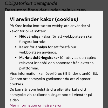
Obligatoriskt deltagande
Dessutom finns det under hela kursen
obligatoriska aktiviteter som studenten måste
Vi använder kakor (cookies)
delta i, såsom individuella skriftliga uppgifter
På Karolinska Institutets webbplats använder vi
och gruppuppgifter. Dessa aktiviteter samt
kakor för olika syften:
Nödvändiga
kakor för att webbplatsen ska
den avslutande individuella tentamen är
fungera korrekt.
obligatoriska för godkänd kurs. Examinator
Kakor för
analys
för att förstå hur
bedömer om och i så fall hur frånvaro kan
webbplatsen används.
kompenseras. Innan student deltagit i
Marknadsföringskakor
för att visa och spåra
relevant innehåll och annonser från externa
obligatoriska delar eller kompenserat frånvaro
plattformar.
i enlighet med examinators anvisningar
Viss information kan överföras till länder utanför EU.
rapporteras inte studentens kursresultat i
Genom att samtycka godkänner du att vi sparar
LADOK.
cookies.
Du kan när som helst ändra eller återkalla ditt
samtycke via kakikonen längst ned till vänster på
Begränsning av antal provtillfällen
sidan.
Studenten har rätt att delta i sex provtillfällen.
Mer information om våra kakor