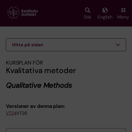
Skip
to
main
Sök
English
Meny
content
Hitta på sidan
KURSPLAN FÖR
Kvalitativa metoder
Qualitative Methods
Versioner av denna plan:
VT24
VT26