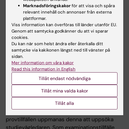
utbildningsinslag kan tas igen. Innan
Marknadsföringskakor
för att visa och spåra
studenten deltagit i de obligatoriska
relevant innehåll och annonser från externa
utbildningsinslagen eller tagit igen frånvaro i
plattformar.
Viss information kan överföras till länder utanför EU.
enlighet med examinators anvisningar kan
Genom att samtycka godkänner du att vi sparar
inte studieresultaten slutrapporteras.
cookies.
Frånvaro från ett obligatoriskt
Du kan när som helst ändra eller återkalla ditt
utbildningsinslag kan innebära att den
samtycke via kakikonen längst ned till vänster på
sidan.
studerande inte kan ta igen tillfället förrän
Mer information om våra kakor
nästa gång kursen ges.
Read this information in English
Tillåt endast nödvändiga
Begränsning av antal provtillfällen
Student som ej är godkänd efter ordinarie
Tillåt mina valda kakor
examinationstillfälle har rätt att delta vid
ytterligare fem examinationstillfällen. Om
Tillåt alla
studenten ej är godkänd efter fyra
provtillfällen uppmanas denna att uppsöka
studievägledaren. Som examinationstillfälle