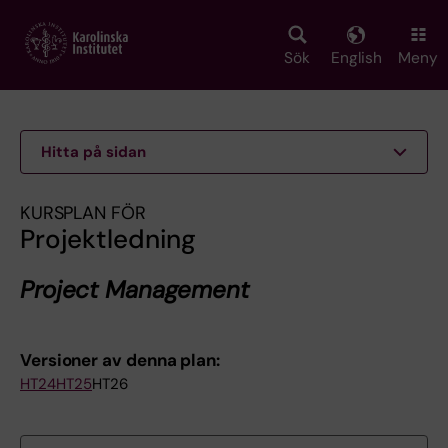
Skip
to
main
Sök
English
Meny
content
Hitta på sidan
KURSPLAN FÖR
Projektledning
Project Management
Versioner av denna plan:
HT24
HT25
HT26