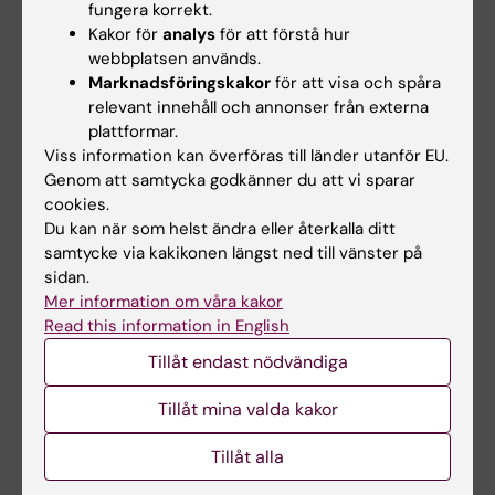
fungera korrekt.
har deltagit i alla obligatoriska delar eller
Kakor för
analys
för att förstå hur
kompenserat frånvaro i enlighet med
webbplatsen används.
kursledarens anvisningar rapporteras inte
Marknadsföringskakor
för att visa och spåra
relevant innehåll och annonser från externa
studentens kursresultat i LADOK.
plattformar.
Viss information kan överföras till länder utanför EU.
Begränsning av antal provtillfällen
Genom att samtycka godkänner du att vi sparar
Studenten har rätt att delta i sex provtillfällen.
cookies.
Om studenten ej är godkänd efter fyra
Du kan när som helst ändra eller återkalla ditt
samtycke via kakikonen längst ned till vänster på
provtillfällen uppmanas denna att uppsöka
sidan.
studievägledaren.
Mer information om våra kakor
Read this information in English
Som provtillfälle räknas de gånger studenten
Tillåt endast nödvändiga
deltagit i ett och samma prov. Inlämning av
blank skrivning räknas som provtillfälle.
Tillåt mina valda kakor
Provtillfälle till vilket studenten anmält sig men
Tillåt alla
inte deltagit räknas inte som provtillfälle.