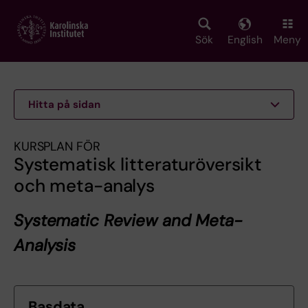
Skip
to
main
Sök
English
Meny
content
Hitta på sidan
KURSPLAN FÖR
Systematisk litteraturöversikt
och meta-analys
Systematic Review and Meta-
Analysis
Basdata