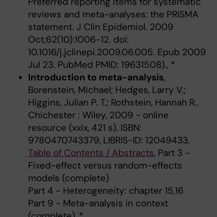
Preferred reporting items for systematic
reviews and meta-analyses: the PRISMA
statement. J Clin Epidemiol. 2009
Oct;62(10):1006-12. doi:
10.1016/j.jclinepi.2009.06.005. Epub 2009
Jul 23. PubMed PMID: 19631508)., *
Introduction to meta-analysis
,
Borenstein, Michael; Hedges, Larry V.;
Higgins, Julian P. T.; Rothstein, Hannah R.,
Chichester : Wiley, 2009 - online
resource (xxix, 421 s). ISBN:
9780470743379, LIBRIS-ID: 12049433,
Table of Contents / Abstracts
, Part 3 -
Fixed-effect versus random-effects
models (complete)
Part 4 - Heterogeneity: chapter 15,16
Part 9 - Meta-analysis in context
(complete), *