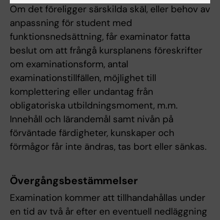
Om det föreligger särskilda skäl, eller behov av
anpassning för student med
funktionsnedsättning, får examinator fatta
beslut om att frångå kursplanens föreskrifter
om examinationsform, antal
examinationstillfällen, möjlighet till
komplettering eller undantag från
obligatoriska utbildningsmoment, m.m.
Innehåll och lärandemål samt nivån på
förväntade färdigheter, kunskaper och
förmågor får inte ändras, tas bort eller sänkas.
Övergångsbestämmelser
Examination kommer att tillhandahållas under
en tid av två år efter en eventuell nedläggning