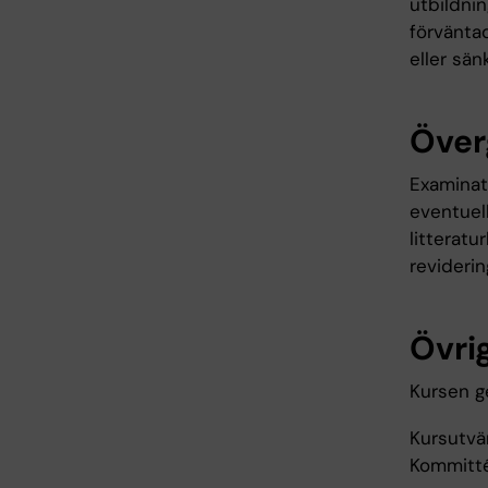
utbildni
förväntad
eller sän
Över
Examinati
eventuell
litteratu
revidering
Övrig
Kursen g
Kursutvär
Kommitté