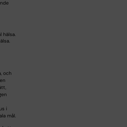
ande
 hälsa.
älsa.
a, och
sen
tt,
ngen
us i
la mål.