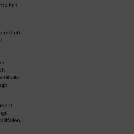
inte kan
r rätt att
är
om
och
illfälle.
agit
tudent
ångå
llfällen,