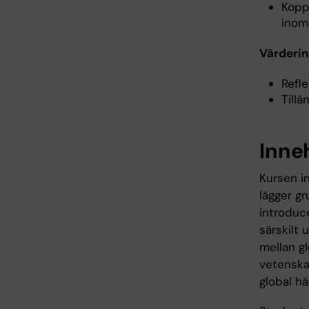
Koppl
inom 
Värderin
Refle
Tillä
Inne
Kursen i
lägger g
introduce
särskilt 
mellan g
vetenska
global hä