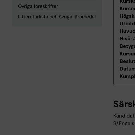
Kursk
Övriga föreskrifter
Kurse
Högsk
Litteraturlista och övriga läromedel
Utbil
Huvu
Nivå:
Betyg
Kursan
Beslu
Datum 
Kurspl
Särs
Kandidat
B/Engels