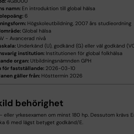
od:
4GB000
ns namn:
En introduktion till global hälsa
olepoäng:
6
dningsform:
Högskoleutbildning, 2007 års studieordning
dområde:
Global hälsa
AV - Avancerad nivå
sskala:
Underkänd (U), godkänd (G) eller väl godkänd (V
svarig institution:
Institutionen för global folkhälsa
tande organ:
Utbildningsnämnden GPH
för fastställande:
2026-03-10
anen gäller från:
Hösttermin 2026
kild behörighet
- eller yrkesexamen om minst 180 hp. Dessutom krävs E
ka 6 med lägst betyget godkänd/E.