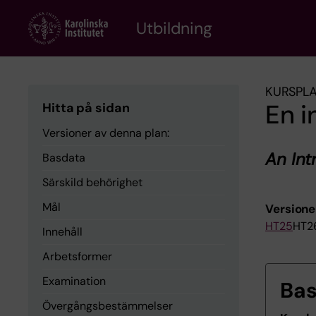
Skip
to
Utbildning
main
content
KURSPL
En i
Hitta på sidan
Versioner av denna plan:
An Int
Basdata
Särskild behörighet
Mål
Versione
HT25
HT2
Innehåll
Arbetsformer
Examination
Ba
Övergångsbestämmelser