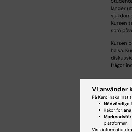
Studente
länder ut
sjukdoms
Kursen t
som påver
Kursen b
hälsa. K
diskussio
frågor in
Arbe
Vi använder 
På Karolinska Insti
Lärandeak
Nödvändiga
k
praktisk
Kakor för
ana
grupparb
Marknadsför
plattformar.
Viss information kan