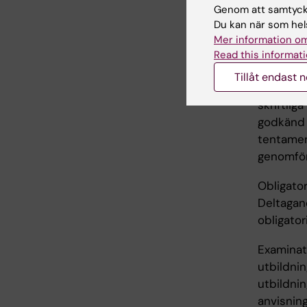
Exam
Genom att samtycka
Du kan när som hels
Kursen 
Mer information om
underkän
Read this informati
bedöms m
Tillåt endast 
godkänd 
skriftli
godkänd 
tentamen
genomför
Obligato
Deltagand
obligator
Examinato
utbildnin
utbildnin
anvisning