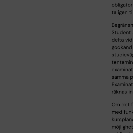
obligato
ta igen t
Begränsni
Student s
delta vid
godkänd 
studievä
tentamina
examinati
samma pro
Examinati
räknas in
Om det fö
med funk
kursplane
möjlighet