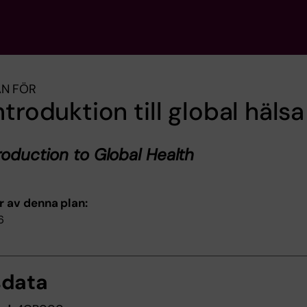
AN FÖR
ntroduktion till global hälsa
roduction to Global Health
r av denna plan:
6
sdata