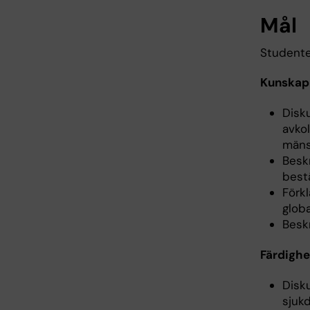
Mål
Studente
Kunskap 
Disku
avkol
mänsk
Besk
bestä
Förkl
globa
Beskr
Färdighe
Disk
sjuk