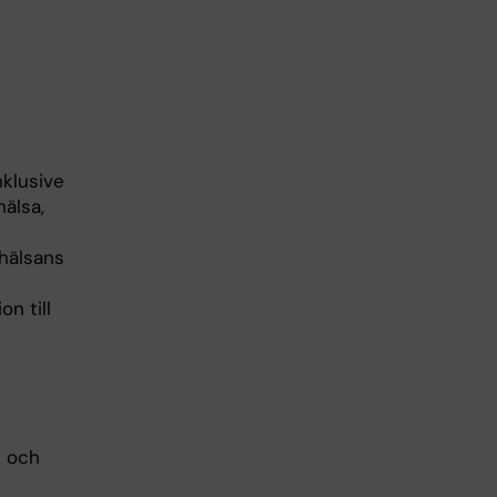
nklusive
hälsa,
 hälsans
n till
n och