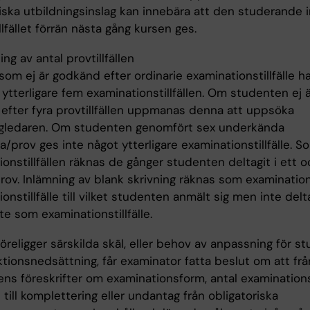
riska utbildningsinslag kan innebära att den studerande 
illfället förrän nästa gång kursen ges.
ng av antal provtillfällen
om ej är godkänd efter ordinarie examinationstillfälle ha
 ytterligare fem examinationstillfällen. Om studenten ej 
efter fyra provtillfällen uppmanas denna att uppsöka
gledaren. Om studenten genomfört sex underkända
/prov ges inte något ytterligare examinationstillfälle. S
onstillfällen räknas de gånger studenten deltagit i ett 
v. Inlämning av blank skrivning räknas som examinationst
onstillfälle till vilket studenten anmält sig men inte delt
te som examinationstillfälle.
religger särskilda skäl, eller behov av anpassning för s
tionsnedsättning, får examinator fatta beslut om att fr
ns föreskrifter om examinationsform, antal examinationsti
 till komplettering eller undantag från obligatoriska