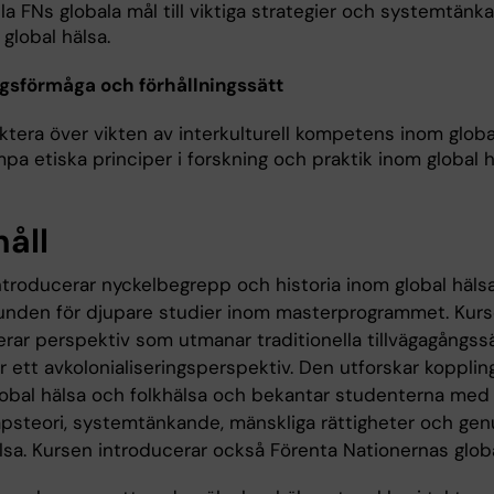
a FNs globala mål till viktiga strategier och systemtänk
global hälsa.
gsförmåga och förhållningssätt
ktera över vikten av interkulturell kompetens inom global
mpa etiska principer i forskning och praktik inom global h
håll
ntroducerar nyckelbegrepp och historia inom global häls
runden för djupare studier inom masterprogrammet. Kur
rar perspektiv som utmanar traditionella tillvägagångssä
ur ett avkolonialiseringsperspektiv. Den utforskar koppli
lobal hälsa och folkhälsa och bekantar studenterna med
psteori, systemtänkande, mänskliga rättigheter och gen
lsa. Kursen introducerar också Förenta Nationernas globa