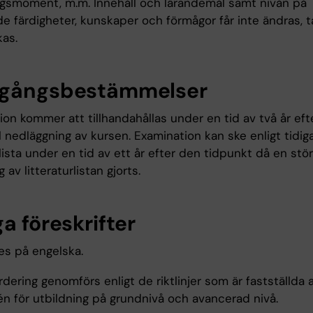
ngsmoment, m.m. Innehåll och lärandemål samt nivån på
e färdigheter, kunskaper och förmågor får inte ändras, t
kas.
gångsbestämmelser
on kommer att tillhandahållas under en tid av två år eft
 nedläggning av kursen. Examination kan ske enligt tidig
rlista under en tid av ett år efter den tidpunkt då en stö
 av litteraturlistan gjorts.
a föreskrifter
es på engelska.
dering genomförs enligt de riktlinjer som är fastställda 
n för utbildning på grundnivå och avancerad nivå.