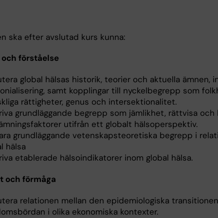
n ska efter avslutad kurs kunna:
och förståelse
tera global hälsas historik, teorier och aktuella ämnen, i
onialisering, samt kopplingar till nyckelbegrepp som folk
liga rättigheter, genus och intersektionalitet.
riva grundläggande begrepp som jämlikhet, rättvisa och
mningsfaktorer utifrån ett globalt hälsoperspektiv.
ara grundläggande vetenskapsteoretiska begrepp i relatio
l hälsa
iva etablerade hälsoindikatorer inom global hälsa.
t och förmåga
utera relationen mellan den epidemiologiska transitione
domsbördan i olika ekonomiska kontexter.