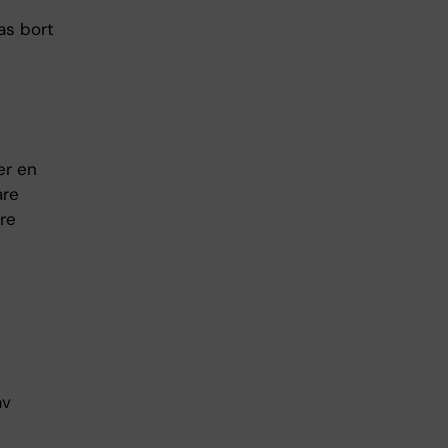
as bort
er en
are
rre
av