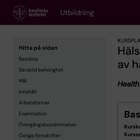
Skip
to
Utbildning
main
content
KURSPL
Häls
Hitta på sidan
Basdata
av h
Särskild behörighet
Mål
Healt
Innehåll
Arbetsformer
Ba
Examination
Övergångsbestämmelser
Kursk
Kurse
Övriga föreskrifter