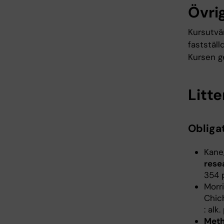
Övrig
Kursutvä
fastställ
Kursen g
Litte
Obligat
Kane,
rese
354 
Morri
Chic
: alk
Meth