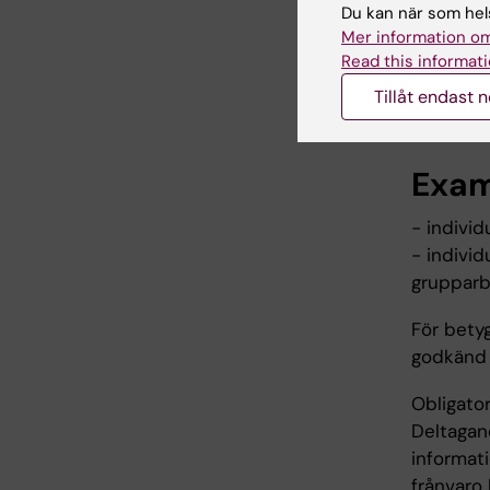
Du kan när som hels
Mer information om
Arbe
Read this informati
Tillåt endast 
Föreläsni
Exam
- individu
- individ
gruppar
För bety
godkänd 
Obligato
Deltagand
informat
frånvaro 