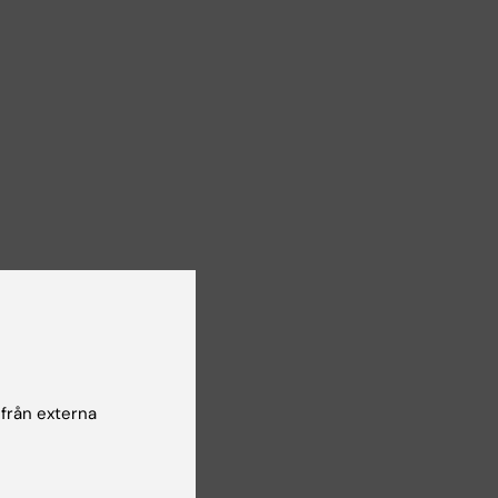
omått
rat på
 från externa