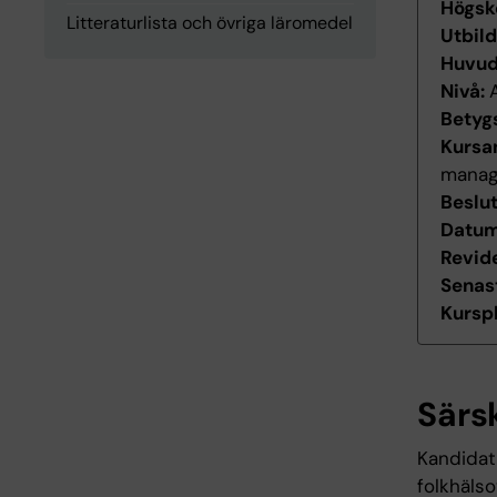
Högsk
Litteraturlista och övriga läromedel
Utbil
Huvu
Nivå:
Betyg
Kursan
manag
Beslu
Datum 
Revid
Senas
Kurspl
Särs
Kandidat
folkhälso