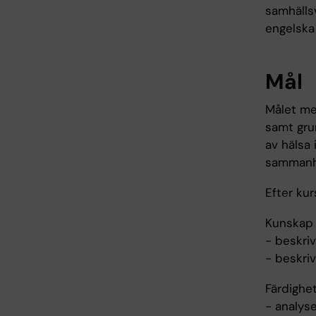
samhälls
engelska
Mål
Målet me
samt gru
av hälsa 
sammanh
Efter ku
Kunskap 
- beskri
- beskriv
Färdighe
- analys