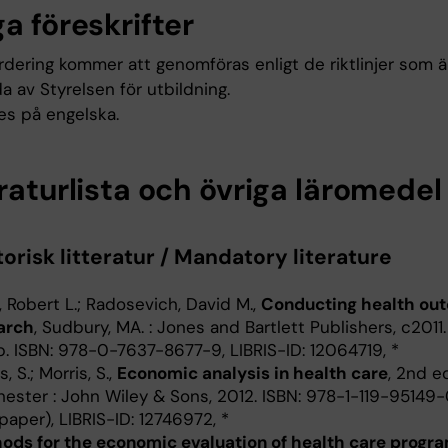
a föreskrifter
rdering kommer att genomföras enligt de riktlinjer som ä
da av Styrelsen för utbildning.
es på engelska.
raturlista och övriga läromedel
orisk litteratur / Mandatory literature
 Robert L.; Radosevich, David M.,
Conducting health ou
arch
, Sudbury, MA. : Jones and Bartlett Publishers, c2011. 
p. ISBN: 978-0-7637-8677-9, LIBRIS-ID: 12064719, *
s, S.; Morris, S.,
Economic analysis in health care
, 2nd ed
hester : John Wiley & Sons, 2012. ISBN: 978-1-119-95149
. paper), LIBRIS-ID: 12746972, *
ods for the economic evaluation of health care progr