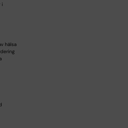
 i
v hälsa
dering
a
d