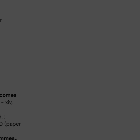
r
tcomes
- xiv,
. :
-0 (paper
ammes.
,