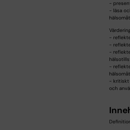
- presen
- läsa o
hälsomåt
Värderin
- reflekt
- reflekt
- reflekt
hälsotill
- reflekt
hälsomåt
- kritisk
och anvä
Inne
Definiti