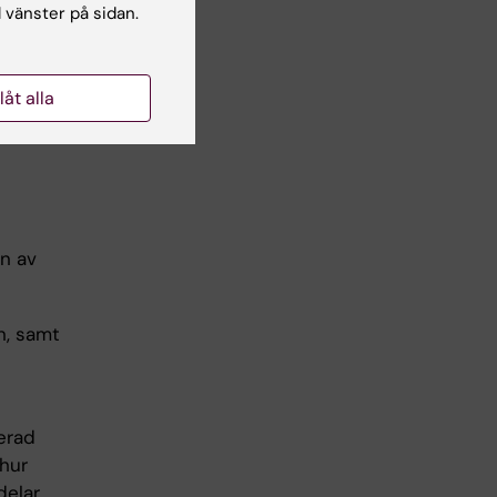
l vänster på sidan.
llåt alla
on av
n, samt
erad
 hur
delar