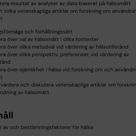
tera resultat av analyser av data baserat på hälsomått
ch tolka vetenskapliga artiklar om forskning om användni
t
gsförmåga och förhållningssätt
era över val av hälsomått i olika kontexter
era över olika metodval vid värdering av hälsotillstånd
era över olika perspektiv, preferenser, vid värdering av
stånd
era över ojämlikhet i hälsa vid forskning om och användn
t
t värdera och diskutera vetenskapliga artiklar om forskn
ndning av hälsomått
håll
on av och bestämningsfaktorer för hälsa