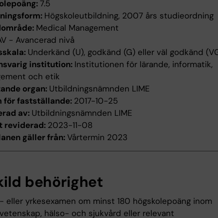
olepoäng:
7.5
dningsform:
Högskoleutbildning, 2007 års studieordning
dområde:
Medical Management
AV - Avancerad nivå
sskala:
Underkänd (U), godkänd (G) eller väl godkänd (V
svarig institution:
Institutionen för lärande, informatik,
ement och etik
tande organ:
Utbildningsnämnden LIME
för fastställande:
2017-10-25
erad av:
Utbildningsnämnden LIME
t reviderad:
2023-11-08
anen gäller från:
Vårtermin 2023
kild behörighet
- eller yrkesexamen om minst 180 högskolepoäng inom
vetenskap, hälso- och sjukvård eller relevant