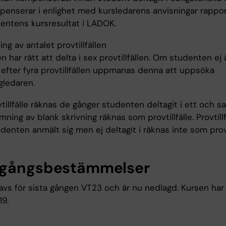
mpenserar i enlighet med kursledarens anvisningar rappo
dentens kursresultat i LADOK.
ng av antalet provtillfällen
 har rätt att delta i sex provtillfällen. Om studenten ej 
efter fyra provtillfällen uppmanas denna att uppsöka
gledaren.
tillfälle räknas de gånger studenten deltagit i ett och 
ämning av blank skrivning räknas som provtillfälle. Provtillfä
udenten anmält sig men ej deltagit i räknas inte som provti
gångsbestämmelser
avs för sista gången VT23 och är nu nedlagd. Kursen har
9.