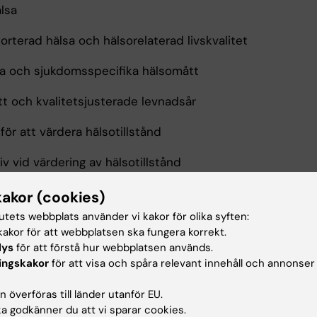
lsa
orterad hälsa och hälsorelaterad livskvalitet
a och sjukdomsspecifika hälsomått
t och kvalitetsjusterade levnadsår
ör att värdera hälsotillstånd
v vid värdering av hälsotillstånd
för datainsamling och analyser av data baserat på häls
kakor (cookies)
tutets webbplats använder vi kakor för olika syften:
ion och tillämpning av resultat av analyser av data base
akor för att webbplatsen ska fungera korrekt.
t
lys
för att förstå hur webbplatsen används.
ingskakor
för att visa och spåra relevant innehåll och annonser
spekter på mätning av hälsa
 överföras till länder utanför EU.
av hälsa i specifika kontexter och grupper
 godkänner du att vi sparar cookies.