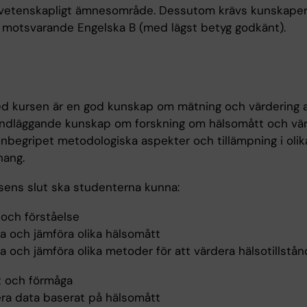
vetenskapligt ämnesområde. Dessutom krävs kunskaper
 motsvarande Engelska B (med lägst betyg godkänt).
d kursen är en god kunskap om mätning och värdering a
ndläggande kunskap om forskning om hälsomått och vär
inbegripet metodologiska aspekter och tillämpning i olik
ang.
rsens slut ska studenterna kunna:
och förståelse
va och jämföra olika hälsomått
a och jämföra olika metoder för att värdera hälsotillstån
t och förmåga
era data baserat på hälsomått