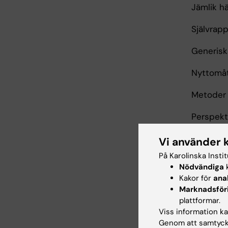
Jämlik hä
Självrapp
Generisk
Nyttomåt
Metoder f
Perspekti
Metoder 
Vi använder 
På Karolinska Insti
Presentat
Nödvändiga
k
hälsomåt
Kakor för
ana
Marknadsför
Etiska a
plattformar.
Viss information kan
Mätning 
Genom att samtycka