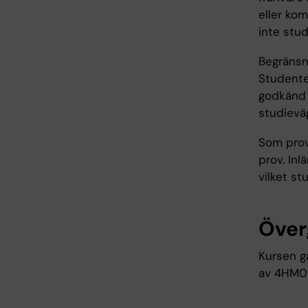
eller ko
inte stu
Begränsni
Studenten
godkänd 
studievä
Som prov
prov. Inl
vilket st
Över
Kursen g
av 4HM01