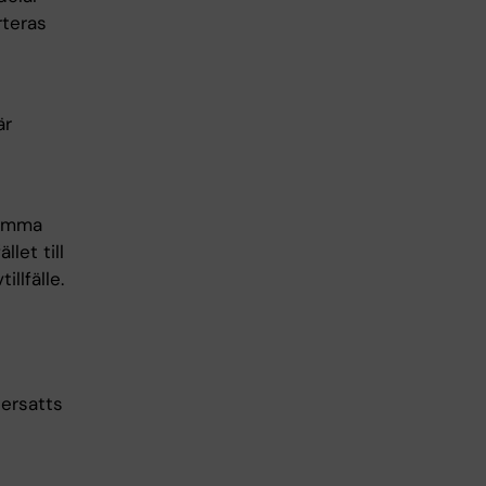
rteras
är
samma
llet till
llfälle.
 ersatts