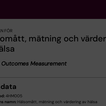
AN FÖR
omått, mätning och värder
älsa
h Outcomes Measurement
sdata
od:
4HM005
ns namn:
Hälsomått, mätning och värdering av hälsa