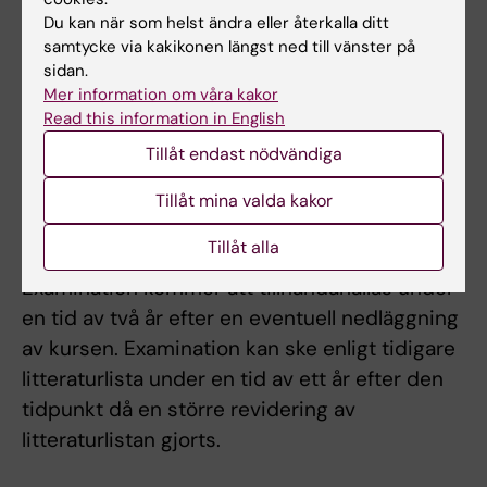
examinationstillfällen, möjlighet till
Du kan när som helst ändra eller återkalla ditt
samtycke via kakikonen längst ned till vänster på
komplettering eller undantag från
sidan.
obligatoriska utbildningsmoment, m.m.
Mer information om våra kakor
Innehåll och lärandemål samt nivån på
Read this information in English
förväntade färdigheter, kunskaper och
Tillåt endast nödvändiga
förmågor får inte ändras, tas bort eller sänkas.
Tillåt mina valda kakor
Övergångsbestämmelser
Tillåt alla
Examination kommer att tillhandahållas under
en tid av två år efter en eventuell nedläggning
av kursen. Examination kan ske enligt tidigare
litteraturlista under en tid av ett år efter den
tidpunkt då en större revidering av
litteraturlistan gjorts.