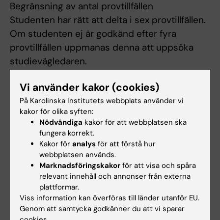
Begränsning av antal provtillfällen
Studenten har rätt att delta i sex provtillfällen.
Om studenten ej är godkänd efter fyra
provtillfällen uppmanas denna att uppsöka
studievägledaren.
Som provtillfälle räknas de gånger studenten
Vi använder kakor (cookies)
deltagit i ett och samma prov. Inlämning av
På Karolinska Institutets webbplats använder vi
blank skrivning räknas som provtillfälle.
kakor för olika syften:
Nödvändiga
kakor för att webbplatsen ska
Provtillfälle till vilket studenten anmält sig men
fungera korrekt.
inte deltagit räknas inte som provtillfälle.
Kakor för
analys
för att förstå hur
webbplatsen används.
Om det föreligger särskilda skäl, eller behov av
Marknadsföringskakor
för att visa och spåra
anpassning för student med
relevant innehåll och annonser från externa
plattformar.
funktionsnedsättning, får examinator fatta
Viss information kan överföras till länder utanför EU.
beslut om att frångå kursplanens
Genom att samtycka godkänner du att vi sparar
bestämmelser om examinationsform, antal
cookies.