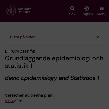
Skip
to
main
Sök
English
Meny
content
Hitta på sidan
KURSPLAN FÖR
Grundläggande epidemiologi och
statistik 1
Basic Epidemiology and Statistics 1
Versioner av denna plan:
VT24
VT26