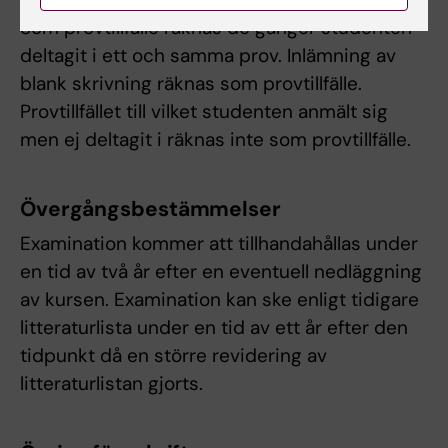
Som provtillfälle räknas de gånger studenten
deltagit i ett och samma prov. Inlämning av
blank skrivning räknas som provtillfälle.
Provtillfället till vilket studenten anmält sig
men ej deltagit i räknas inte som provtillfälle.
Övergångsbestämmelser
Examination kommer att tillhandahållas under
en tid av två år efter en eventuell nedläggning
av kursen. Examination kan ske enligt tidigare
litteraturlista under en tid av ett år efter den
tidpunkt då en större revidering av
litteraturlistan gjorts.