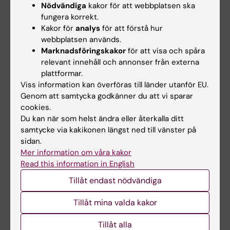
resterande uppgifter.
Nödvändiga
kakor för att webbplatsen ska
fungera korrekt.
Obligatoriskt deltagande
Kakor för
analys
för att förstå hur
Deltagande i seminarier och grupparbeten är
webbplatsen används.
Marknadsföringskakor
för att visa och spåra
obligatoriskt. Detaljerad information ges i
relevant innehåll och annonser från externa
schemat. Kursledaren bedömer om och i så
plattformar.
fall hur frånvaro kan kompenseras. Innan
Viss information kan överföras till länder utanför EU.
student deltagit i obligatoriska delar eller
Genom att samtycka godkänner du att vi sparar
cookies.
kompenserar i enlighet med kursledarens
Du kan när som helst ändra eller återkalla ditt
anvisningar rapporteras inte studentens
samtycke via kakikonen längst ned till vänster på
kursresultat i LADOK.
sidan.
Mer information om våra kakor
Begränsning av antalet provtillfällen
Read this information in English
Studenten har rätt att delta i sex provtillfällen.
Tillåt endast nödvändiga
Om studenten ej är godkänd efter fyra
Tillåt mina valda kakor
provtillfällen uppmanas denna att uppsöka
studievägledaren.
Tillåt alla