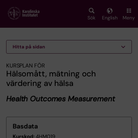
Skip
to
main
Sök
English
Meny
content
Hitta på sidan
KURSPLAN FÖR
Hälsomått, mätning och
värdering av hälsa
Health Outcomes Measurement
Basdata
Kurskod:
4HM019