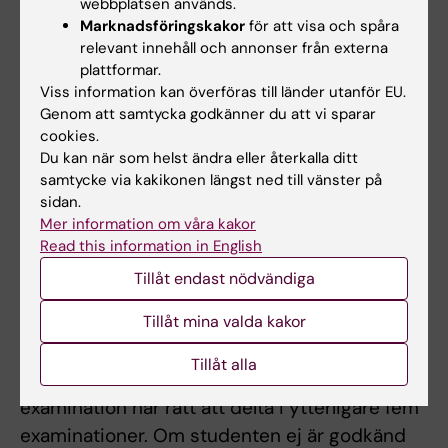
webbplatsen används.
i obligatoriska moment.
Marknadsföringskakor
för att visa och spåra
relevant innehåll och annonser från externa
Examinatorn bedömer om och i så fall hur
plattformar.
frånvaro från obligatoriska utbildningsinslag
Viss information kan överföras till länder utanför EU.
kan tas igen. Innan studenten deltagit i de
Genom att samtycka godkänner du att vi sparar
obligatoriska utbildningsinslagen eller tagit
cookies.
Du kan när som helst ändra eller återkalla ditt
igen frånvaro i enlighet med examinators
samtycke via kakikonen längst ned till vänster på
anvisningar kan inte studieresultaten
sidan.
slutrapporteras. Frånvaro från ett obligatoriskt
Mer information om våra kakor
Read this information in English
utbildningsinslag kan innebära att den
studerande inte kan ta igen tillfället förrän
Tillåt endast nödvändiga
nästa gång kursen ges.
Tillåt mina valda kakor
Begränsning av antal provtillfällen
Tillåt alla
Student som ej är godkänd efter ordinarie
examination har rätt att delta i ytterligare fem
examinationer. Om studenten ej är godkänd