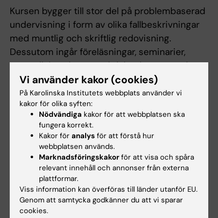
Kursen bygger till stor del på problembaserad
undervisning i form av olika fallbeskrivningar
med muntlig och skriftlig redovisning.
Dessutom ingår föreläsningar, seminarier,
gruppdiskussioner, praktiska demonstrationer
och studiebesök.
Vi använder kakor (cookies)
På Karolinska Institutets webbplats använder vi
kakor för olika syften:
Examination
Nödvändiga
kakor för att webbplatsen ska
fungera korrekt.
Mekanismer och effekter i olika organsystem
Kakor för
analys
för att förstå hur
(7 hp). Examinationen består av skritlig och
webbplatsen används.
muntlig redovisning. Betygsätts U/G.
Marknadsföringskakor
för att visa och spåra
relevant innehåll och annonser från externa
Integrering av system- och vävnadstoxikologi
plattformar.
Viss information kan överföras till länder utanför EU.
(7.5 hp). Examinationen består av skriflig
Genom att samtycka godkänner du att vi sparar
tentamen. Betygsätts U/G/VG.
cookies.