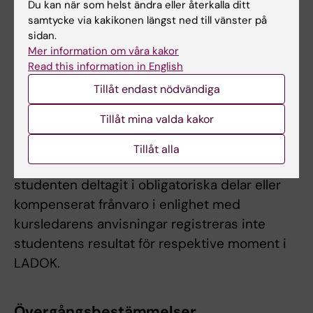
Du kan när som helst ändra eller återkalla ditt
Betyg på hel kurs baseras på betyget på
samtycke via kakikonen längst ned till vänster på
momentet Integrering av system- och
sidan.
Mer information om våra kakor
vävnadtoxikologi.
Read this information in English
Obligatoriskt deltagande
Tillåt endast nödvändiga
Alla praktiska demonstrationer, studiebesök,
Tillåt mina valda kakor
och gruppuppgifter inklusive presentationer
är obligatoriska. Kursledaren bedömer om och
Tillåt alla
i så fall hur frånvaro kan kompenseras. Innan
studenten deltagit i obligatoriska delar eller
kompenserat frånvaro i enlighet med
kursledarens anvisningar registreras inte
studentens resultat för respektive moment i
LADOK.
Övergångsbestämmelser