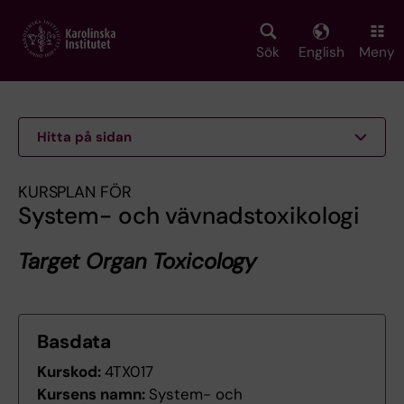
Skip
to
main
Sök
English
Meny
content
Hitta på sidan
KURSPLAN FÖR
System- och vävnadstoxikologi
Target Organ Toxicology
Basdata
Kurskod:
4TX017
Kursens namn:
System- och