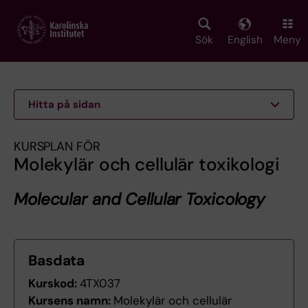
Skip
to
main
Sök
English
Meny
content
Hitta på sidan
KURSPLAN FÖR
Molekylär och cellulär toxikologi
Molecular and Cellular Toxicology
Basdata
Kurskod:
4TX037
Kursens namn:
Molekylär och cellulär