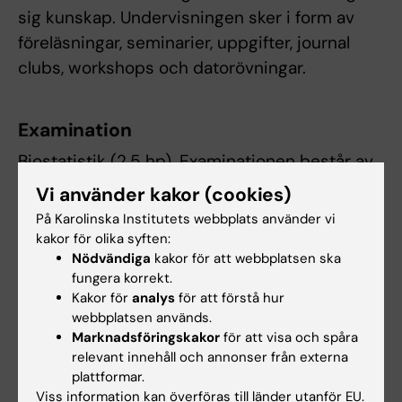
sig kunskap. Undervisningen sker i form av
föreläsningar, seminarier, uppgifter, journal
clubs, workshops och datorövningar.
Examination
Biostatistik (2.5 hp). Examinationen består av
en skriftlig tentamen. Betyg U/G.
Vi använder kakor (cookies)
På Karolinska Institutets webbplats använder vi
Cellulär och molekylär toxikologi (6 hp).
kakor för olika syften:
Examinationen består av muntliga och/eller
Nödvändiga
kakor för att webbplatsen ska
skriftliga uppgifter. Betyg U/G.
fungera korrekt.
Kakor för
analys
för att förstå hur
För betyget godkänd på kursen krävs
webbplatsen används.
Marknadsföringskakor
för att visa och spåra
godkänd för båda delar.
relevant innehåll och annonser från externa
plattformar.
Om det föreligger särskilda skäl, eller behov av
Viss information kan överföras till länder utanför EU.