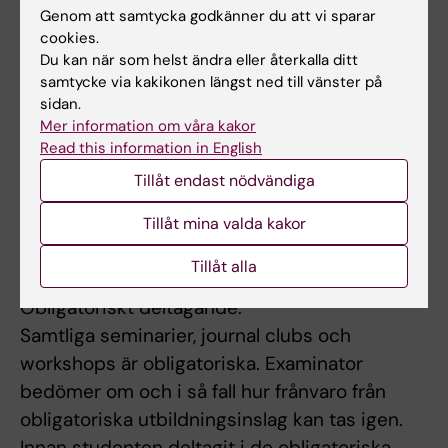
anpassning för student med
Genom att samtycka godkänner du att vi sparar
funktionsnedsättning, får examinator fatta
cookies.
Du kan när som helst ändra eller återkalla ditt
beslut om att frångå kursplanens föreskrifter
samtycke via kakikonen längst ned till vänster på
om examinationsform, antal
sidan.
examinationstillfällen, möjlighet till
Mer information om våra kakor
komplettering eller undantag från
Read this information in English
obligatoriska utbildningsmoment, m.m.
Tillåt endast nödvändiga
Innehåll och lärandemål samt nivån på
Tillåt mina valda kakor
förväntade färdigheter, kunskaper och
förmågor får inte ändras, tas bort eller sänkas.
Tillåt alla
Obligatoriskt deltagande:
Samtliga seminarier, journal clubs och
workshops är obligatoriska. Examinator
bedömer om och i så fall hur frånvaro från
obligatoriska utbildningsinslag kan tas igen.
Innan studenten deltagit i de obligatoriska