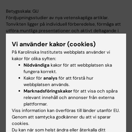
Betygsskala: GU
Fördjupningsstudier av nya vetenskapliga artiklar.
Tonvikten ligger på individuell förberedelse, förmåga att
utföra muntliga presentationer och aktivt deltagande i
analytiska diskussioner om teorier och vetenskapliga
Vi använder kakor (cookies)
begrepp.
På Karolinska Institutets webbplats använder vi
kakor för olika syften:
Arbetsformer
Nödvändiga
kakor för att webbplatsen ska
fungera korrekt.
Kursen är på avancerad nivå, där studenter
Kakor för
analys
för att förstå hur
antas vara bekant med de vanligaste
webbplatsen används.
studiemetoderna inom högre utbildning. Den
Marknadsföringskakor
för att visa och spåra
grundläggande pedagogiska synen bygger på
relevant innehåll och annonser från externa
plattformar.
lärande som en aktiv forskningsprocess. De
Viss information kan överföras till länder utanför EU.
strukturerade lärandeaktiviteterna inkluderar
Genom att samtycka godkänner du att vi sparar
workshops, seminarier, expertföreläsningar
cookies.
Du kan när som helst ändra eller återkalla ditt
och praktiska övningar. Särskild vikt läggs vid