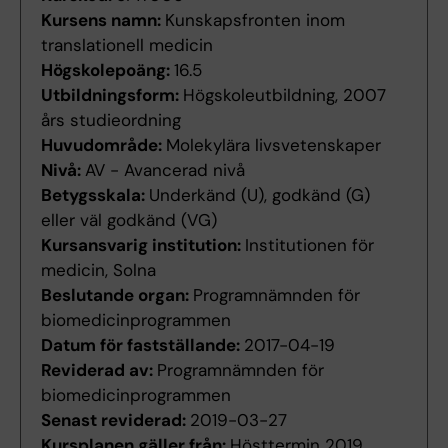
Kursens namn:
Kunskapsfronten inom
translationell medicin
Högskolepoäng:
16.5
Utbildningsform:
Högskoleutbildning, 2007
års studieordning
Huvudområde:
Molekylära livsvetenskaper
Nivå:
AV - Avancerad nivå
Betygsskala:
Underkänd (U), godkänd (G)
eller väl godkänd (VG)
Kursansvarig institution:
Institutionen för
medicin, Solna
Beslutande organ:
Programnämnden för
biomedicinprogrammen
Datum för fastställande:
2017-04-19
Reviderad av:
Programnämnden för
biomedicinprogrammen
Senast reviderad:
2019-03-27
Kursplanen gäller från:
Hösttermin 2019