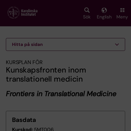
Skip
to
main
Sök
English
Meny
content
Hitta på sidan
KURSPLAN FÖR
Kunskapsfronten inom
translationell medicin
Frontiers in Translational Medicine
Basdata
Kurskod:
5MT006