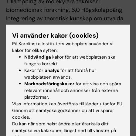
Tillämpning av molekylära tekniker i
biomedicinsk forskning, 6,0 Högskolepoäng
Integrering av teoretisk kunskap om utvalda
molekylära tekniker med kunskap om utvalda
Vi använder kakor (cookies)
folksjukdomar. Inlärningsaktiviteter inkluderar
studentdrivna egna fördjupningsstudier.
På Karolinska Institutets webbplats använder vi
kakor för olika syften:
Nödvändiga
kakor för att webbplatsen ska
fungera korrekt.
Arbetsformer
Kakor för
analys
för att förstå hur
Strukturerade lärandeaktiviteter inkluderar
webbplatsen används.
workshops, seminarier, expertföreläsningar
Marknadsföringskakor
för att visa och spåra
relevant innehåll och annonser från externa
och praktiska inlärningsmoment. Särskild vikt
plattformar.
läggs vid peer-learning och självstudier (både
Viss information kan överföras till länder utanför EU.
teoretiska och praktiska) i grupp och på
Genom att samtycka godkänner du att vi sparar
cookies.
individnivå. Studenter vägleds av mentorer i
Du kan när som helst ändra eller återkalla ditt
studentledda studier.
samtycke via kakikonen längst ned till vänster på