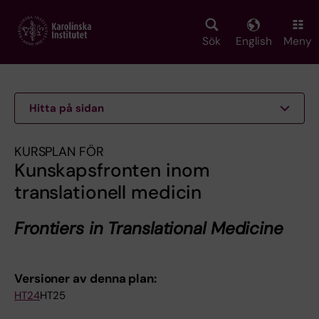
Skip
to
main
Sök
English
Meny
content
Hitta på sidan
KURSPLAN FÖR
Kunskapsfronten inom
translationell medicin
Frontiers in Translational Medicine
Versioner av denna plan:
HT24
HT25