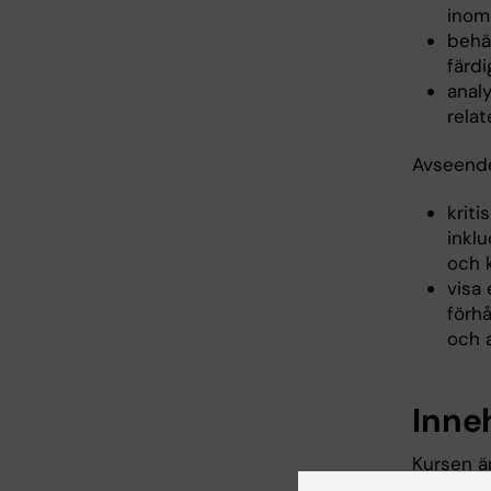
inom
behä
färdi
analy
relat
Avseende
krit
inkl
och k
visa 
förhå
och a
Inne
Kursen ä