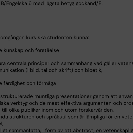
 B/Engelska 6 med lägsta betyg godkänd/E.
nomgången kurs ska studenten kunna:
 kunskap och förståelse
lara centrala principer och sammanhang vad gäller veten
nikation (i bild, tal och skrift) och bioetik,
 färdighet och förmåga
a strukturerade muntliga presentationer genom att anvä
riska verktyg och de mest effektiva argumenten och orde
 till olika publiker inom och utom forskarvärlden,
nda strukturen och språkstil som är lämpliga för en vete
l,
tligt sammanfatta, i form av ett abstract, en vetenskaplig