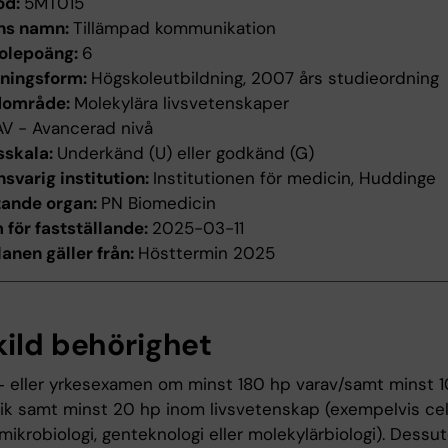
od:
5MT015
ns namn:
Tillämpad kommunikation
olepoäng:
6
dningsform:
Högskoleutbildning, 2007 års studieordning
dområde:
Molekylära livsvetenskaper
AV - Avancerad nivå
sskala:
Underkänd (U) eller godkänd (G)
svarig institution:
Institutionen för medicin, Huddinge
tande organ:
PN Biomedicin
för fastställande:
2025-03-11
anen gäller från:
Hösttermin 2025
kild behörighet
‐ eller yrkesexamen om minst 180 hp varav/samt minst 1
k samt minst 20 hp inom livsvetenskap (exempelvis cell
mikrobiologi, genteknologi eller molekylärbiologi). Dess