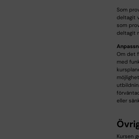
Som provt
deltagit 
som provt
deltagit 
Anpassn
Om det fö
med funk
kursplane
möjlighet
utbildni
förväntad
eller sän
Övrig
Kursen g