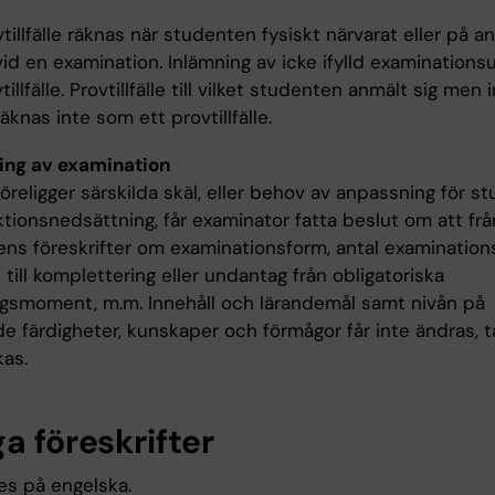
illfälle räknas när studenten fysiskt närvarat eller på a
vid en examination. Inlämning av icke ifylld examinations
illfälle. Provtillfälle till vilket studenten anmält sig men 
räknas inte som ett provtillfälle.
ing av examination
religger särskilda skäl, eller behov av anpassning för s
tionsnedsättning, får examinator fatta beslut om att fr
ns föreskrifter om examinationsform, antal examinationsti
 till komplettering eller undantag från obligatoriska
ngsmoment, m.m. Innehåll och lärandemål samt nivån på
e färdigheter, kunskaper och förmågor får inte ändras, t
kas.
a föreskrifter
es på engelska.