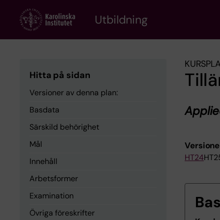
Skip
to
Utbildning
main
content
KURSPL
Til
Hitta på sidan
Versioner av denna plan:
Appli
Basdata
Särskild behörighet
Mål
Versione
HT24
HT2
Innehåll
Arbetsformer
Examination
Ba
Övriga föreskrifter