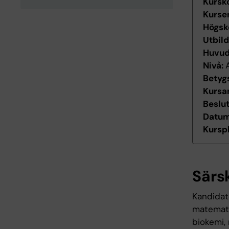
Kursk
Kurse
Högsk
Utbil
Huvu
Nivå:
Betyg
Kursan
Beslu
Datum 
Kurspl
Särs
Kandidat
matemati
biokemi, 