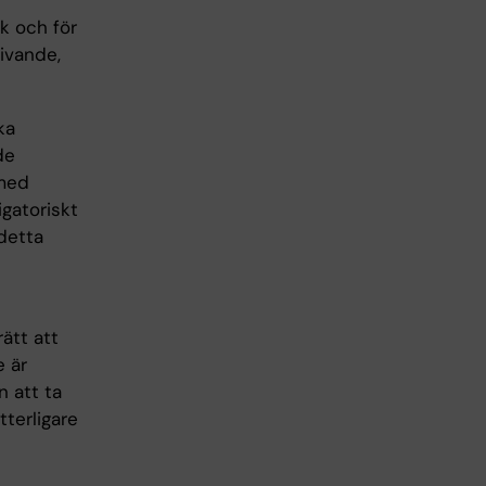
ik och för
rivande,
ka
de
 med
igatoriskt
detta
ätt att
e är
n att ta
tterligare