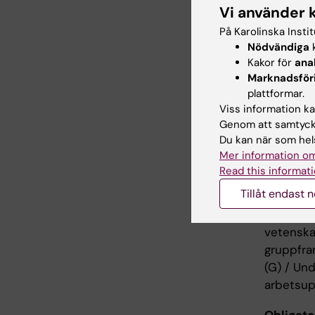
det biom
Vi använder 
På Karolinska Insti
Arbe
Nödvändiga
k
Kakor för
ana
Marknadsför
Undervisn
plattformar.
gruppund
Viss information kan
och indiv
Genom att samtycka
Du kan när som hels
Mer information om
Exam
Read this informati
Tillåt endast 
Examinati
fallbeskr
vetenska
gruppfra
(G) / Und
arbetsupp