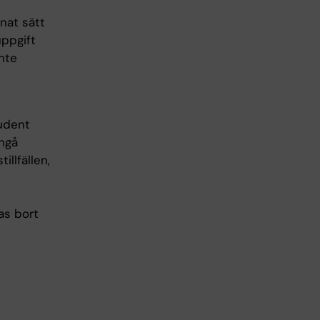
nnat sätt
uppgift
inte
tudent
ångå
llfällen,
as bort