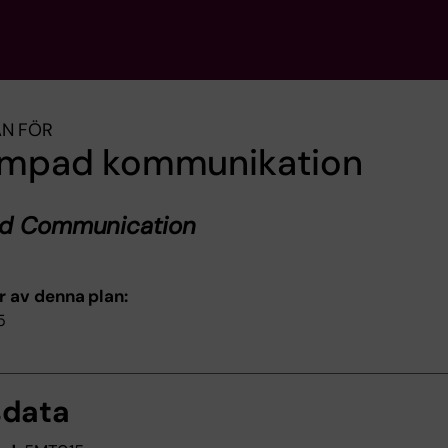
AN FÖR
lämpad kommunikation
ed Communication
r av denna plan:
5
sdata