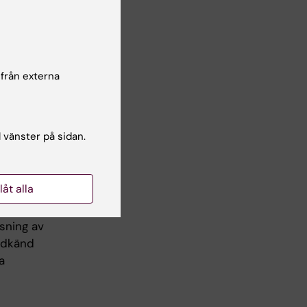
ik.
 från externa
rupp‐
l vänster på sidan.
llåt alla
sning av
Godkänd
a