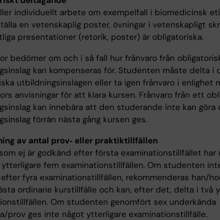
riskt deltagande
ler individuellt arbete om exempelfall i biomedicinsk et
tälla en vetenskaplig poster, övningar i vetenskapligt sk
iga presentationer (retorik, poster) är obligatoriska.
r bedömer om och i så fall hur frånvaro från obligatoris
ngsinslag kan kompenseras för. Studenten måste delta i 
iska utbildningsinslagen eller ta igen frånvaro i enlighet
rs anvisningar för att klara kursen. Frånvaro från ett obl
ngsinslag kan innebära att den studerande inte kan göra 
gsinslag förrän nästa gång kursen ges.
ng av antal prov‐ eller praktiktillfällen
om ej är godkänd efter första examinationstillfället har r
 ytterligare fem examinationstillfällen. Om studenten int
efter fyra examinationstillfällen, rekommenderas han/ho
sta ordinarie kurstillfälle och kan, efter det, delta i två y
ionstillfällen. Om studenten genomfört sex underkända
/prov ges inte något ytterligare examinationstillfälle.