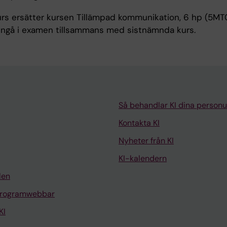
rs ersätter kursen Tillämpad kommunikation, 6 hp (5MT0
 ingå i examen tillsammans med sistnämnda kurs.
Så behandlar KI dina personu
Kontakta KI
Nyheter från KI
KI-kalendern
len
programwebbar
KI