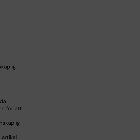
skaplig
nda
n för att
nskaplig
 artikel