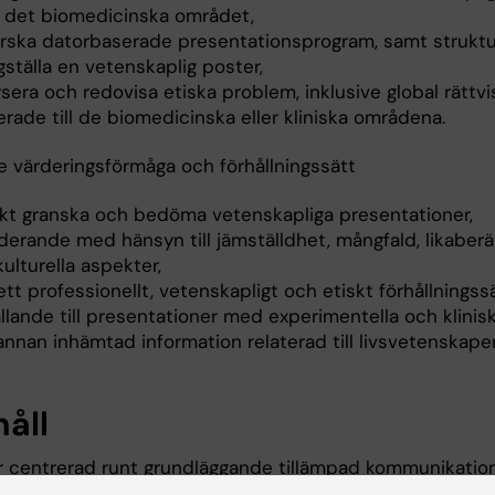
 det biomedicinska området,
rska datorbaserade presentationsprogram, samt struktu
gställa en vetenskaplig poster,
sera och redovisa etiska problem, inklusive global rättvi
erade till de biomedicinska eller kliniska områdena.
 värderingsförmåga och förhållningssätt
iskt granska och bedöma vetenskapliga presentationer,
uderande med hänsyn till jämställdhet, mångfald, likaber
ulturella aspekter,
ett professionellt, vetenskapligt och etiskt förhållningssä
llande till presentationer med experimentella och klinis
nnan inhämtad information relaterad till livsvetenskaper
håll
r centrerad runt grundläggande tillämpad kommunikatio