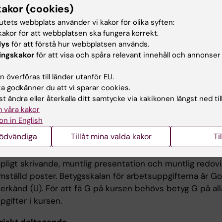
edicinska området. Under kursen behandlas också bioet
kakor (cookies)
tutets webbplats använder vi kakor för olika syften:
tsformer
akor för att webbplatsen ska fungera korrekt.
lys
för att förstå hur webbplatsen används.
ingskakor
för att visa och spåra relevant innehåll och annonser
ingen innefattar föreläsningar (live och online),
ervisning, och projektarbeten och arbetsuppgifter på g
 överföras till länder utanför EU.
idnivå.
 godkänner du att vi sparar cookies.
t ändra eller återkalla ditt samtycke via kakikonen längst ned til
 våra kakor
ination
on in English
nödvändiga
Tillåt mina valda kakor
Ti
onen består av skriftlig och/eller muntlig redovisning av
ivningar inom biomedicinsk etik, skriftlig arbetsuppgift i
pligt skrivande, muntlig presentation och muntlig redovi
mställd poster. Betygsskalan för arbetsuppgifterna är 
erkänd (U). För att få G på kursen behövs betyg G på all
gifter i kursen.