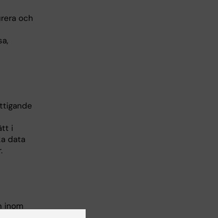
rera och
sa,
ättigande
tt i
ka data
.
n inom