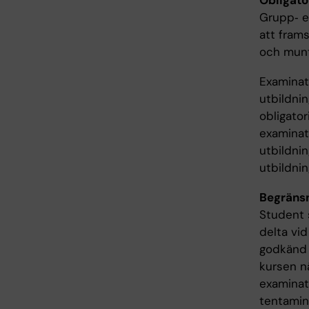
Obligato
Grupp‐ el
att frams
och muntl
Examinato
utbildni
obligator
examinato
utbildni
utbildnin
Begränsni
Student s
delta vid
godkänd 
kursen nä
examinat
tentamina