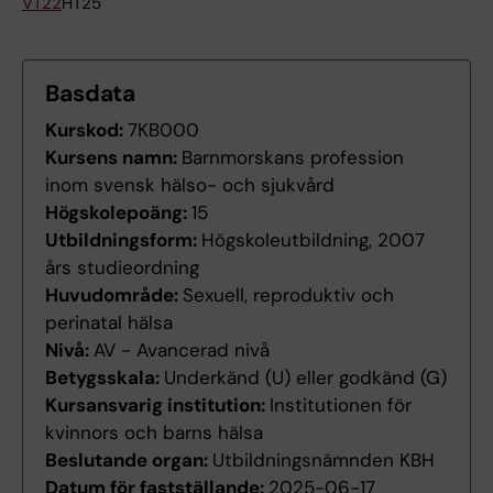
VT22
HT25
Basdata
Kurskod:
7KB000
Kursens namn:
Barnmorskans profession
inom svensk hälso- och sjukvård
Högskolepoäng:
15
Utbildningsform:
Högskoleutbildning, 2007
års studieordning
Huvudområde:
Sexuell, reproduktiv och
perinatal hälsa
Nivå:
AV - Avancerad nivå
Betygsskala:
Underkänd (U) eller godkänd (G)
Kursansvarig institution:
Institutionen för
kvinnors och barns hälsa
Beslutande organ:
Utbildningsnämnden KBH
Datum för fastställande:
2025-06-17