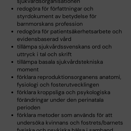
sjukvårdsorganisationen
redogöra för författningar och
styrdokument av betydelse för
barnmorskans profession
redogöra för patientsäkerhetsarbete och
evidensbaserad vård
tillämpa sjukvårdssvenskans ord och
uttryck i tal och skrift
tillämpa basala sjukvårdstekniska
moment
förklara reproduktionsorganens anatomi,
fysiologi och fosterutvecklingen
förklara kroppsliga och psykologiska
förändringar under den perinatala
perioden
förklara metoder som används för att
undersöka kvinnans och fostrets/barnets
fysiska och psykiska hälsa i samband