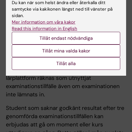
Du kan när som helst ändra eller återkalla ditt
räknas som examinationstillfälle.
samtycke via kakikonen längst ned till vänster på
Examinationstillfälle till vilket studenten anmält
sidan.
Mer information om våra kakor
sig men inte deltagit räknas inte som
Read this information in English
examinationstillfälle.
Tillåt endast nödvändiga
För sent inlämnade examinationsuppgifter
Tillåt mina valda kakor
beaktas ej. Studenter som inte lämnat in i tid
hänvisas till omtentamenstillfället.
Tillåt alla
Digital examination som öppnats via
lärplattform räknas som utnyttjat
examinationstillfälle även om examinationen
inte lämnats in.
Student som saknar godkänt resultat efter tre
genomförda examinationstillfällen kan
erbjudas att gå om moment eller kurs