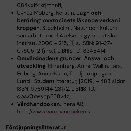
084vx1f4xrjmnnff,
Uvnäs Moberg, Kerstin,
Lugn och
beröring
:
oxytocinets läkande verkan i
kroppen
, Stockholm : Natur och kultur i
samarbete med Axelsons gymnastiska
institut, 2000 - 215, [1] s. ISBN: 91-27-
07505-2 (inb.), LIBRIS-ID: 8348414,
Omvårdnadens grunder
:
Ansvar och
utveckling
, Ehrenberg, Anna; Wallin, Lars;
Edberg, Anna-Karin, Tredje upplagan :
Lund : Studentlitteratur, [2019] - 483 sidor
ISBN: 9789144123172, LIBRIS-ID:
dpsx0xwsbp338v4z,
Vårdhandboken
, Inera AB,
http://www.vardhandboken.se
,
Fördjupningslitteratur