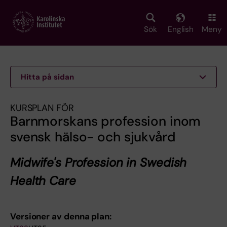
Skip
to
main
Sök
English
Meny
content
Hitta på sidan
KURSPLAN FÖR
Barnmorskans profession inom
svensk hälso- och sjukvård
Midwife's Profession in Swedish
Health Care
Versioner av denna plan: