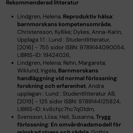
Rekommenderad litteratur
Lindgren, Helena,
Reproduktiv hälsa
:
barnmorskans kompetensområde
,
Christensson, Kyllike; Dykes, Anna-Karin,
Upplaga 1:1 : Lund : Studentlitteratur,
[2016] - 755 sidor ISBN: 9789144090054,
LIBRIS-ID: 19424026,
Lindgren, Helena; Rehn, Margareta;
Wiklund, Ingela,
Barnmorskans
handläggning vid normal förlossning
:
forskning och erfarenhet
, Andra
upplagan : Lund : Studentlitteratur AB,
[2019] - 125 sidor ISBN: 9789144125824,
LIBRIS-ID: kv8chjc7hc7q01dm,
Svensson, Liisa; Heli, Susanna,
Trygg
förlossning
:
En omvårdnadsmodell för
minskad stress och rädsla
, Gothia