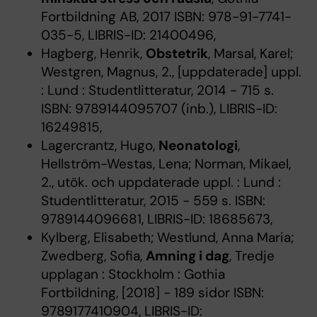
Fortbildning AB, 2017 ISBN: 978-91-7741-
035-5, LIBRIS-ID: 21400496,
Hagberg, Henrik,
Obstetrik
, Marsal, Karel;
Westgren, Magnus, 2., [uppdaterade] uppl.
: Lund : Studentlitteratur, 2014 - 715 s.
ISBN: 9789144095707 (inb.), LIBRIS-ID:
16249815,
Lagercrantz, Hugo,
Neonatologi
,
Hellström-Westas, Lena; Norman, Mikael,
2., utök. och uppdaterade uppl. : Lund :
Studentlitteratur, 2015 - 559 s. ISBN:
9789144096681, LIBRIS-ID: 18685673,
Kylberg, Elisabeth; Westlund, Anna Maria;
Zwedberg, Sofia,
Amning i dag
, Tredje
upplagan : Stockholm : Gothia
Fortbildning, [2018] - 189 sidor ISBN:
9789177410904, LIBRIS-ID: