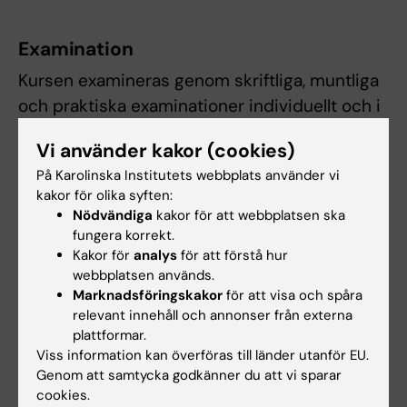
Examination
Kursen examineras genom skriftliga, muntliga
och praktiska examinationer individuellt och i
grupp. För godkänt resultat på kursen krävs
Vi använder kakor (cookies)
aktivt deltagande i obligatoriska delar samt att
På Karolinska Institutets webbplats använder vi
lärandemålen är uppfyllda.
kakor för olika syften:
Nödvändiga
kakor för att webbplatsen ska
Student som ej är godkänd efter ordinarie
fungera korrekt.
examinationstillfälle har rätt att delta vid
Kakor för
analys
för att förstå hur
ytterligare fem examinationstillfällen. Om
webbplatsen används.
Marknadsföringskakor
för att visa och spåra
studenten genomfört sex underkända
relevant innehåll och annonser från externa
tentamina/prov ges inte något ytterligare
plattformar.
examinationstillfälle. Som examinationstillfälle
Viss information kan överföras till länder utanför EU.
räknas de gånger studenten deltagit i ett och
Genom att samtycka godkänner du att vi sparar
cookies.
samma prov. Inlämning av blank skrivning