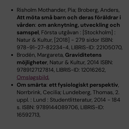
Risholm Mothander, Pia; Broberg, Anders,
Att möta små barn och deras föräldrar i
vården
:
om anknytning, utveckling och
samspel
, Första utgåvan : [Stockholm] :
Natur & Kultur, [2018] - 279 sidor ISBN:
978-91-27-82234-4, LIBRIS-ID: 22105070,
Brodén, Margareta,
Graviditetens
möjligheter
, Natur & Kultur, 2014 ISBN:
9789127127814, LIBRIS-ID: 12016262,
Omslagsbild
,
Om smärta
:
ett fysiologiskt perspektiv
,
Norrbrink, Cecilia; Lundeberg, Thomas, 2.
uppl. : Lund : Studentlitteratur, 2014 - 184
s. ISBN: 9789144089706, LIBRIS-ID:
16592713,