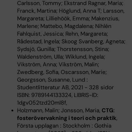
Carlsson, Tommy; Ekstrand Ragnar, Maria;
Franck, Martina; Höglund, Anna T; Larsson,
Margareta; Lilliehöök, Emma; Makenzius,
Marlene; Mattebo, Magdalena; Nihlén
Fahlquist, Jessica; Rehn, Margareta;
Rådestad, Ingela; Skoog Svanberg, Agneta;
Sydsjö, Gunilla; Thorstensson, Stina;
Waldenström, Ulla; Wiklund, Ingela;
Vikström, Anna; Vikström, Malin;
Zwedberg, Sofia, Oscarsson, Marie;
Georgsson, Susanne, Lund :
Studentlitteratur AB, 2021 - 328 sidor
ISBN: 9789144133324, LIBRIS-ID:
1dgv052tzd20ml8f,
Holzmann, Malin; Jonsson, Maria,
CTG
:
fosterövervakning i teori och praktik
,
Första upplagan : Stockholm : Gothia