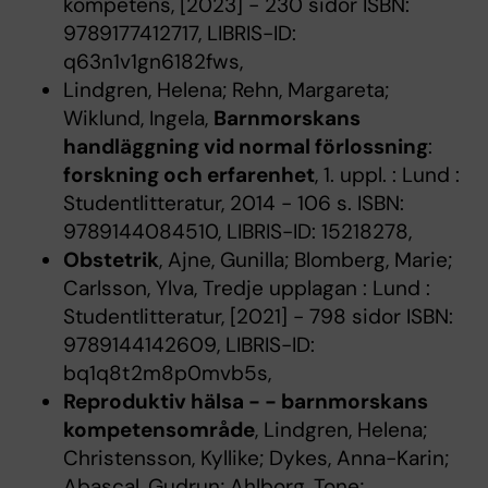
kompetens, [2023] - 230 sidor ISBN:
9789177412717, LIBRIS-ID:
q63n1v1gn6182fws,
Lindgren, Helena; Rehn, Margareta;
Wiklund, Ingela,
Barnmorskans
handläggning vid normal förlossning
:
forskning och erfarenhet
, 1. uppl. : Lund :
Studentlitteratur, 2014 - 106 s. ISBN:
9789144084510, LIBRIS-ID: 15218278,
Obstetrik
, Ajne, Gunilla; Blomberg, Marie;
Carlsson, Ylva, Tredje upplagan : Lund :
Studentlitteratur, [2021] - 798 sidor ISBN:
9789144142609, LIBRIS-ID:
bq1q8t2m8p0mvb5s,
Reproduktiv hälsa - - barnmorskans
kompetensområde
, Lindgren, Helena;
Christensson, Kyllike; Dykes, Anna-Karin;
Abascal, Gudrun; Ahlborg, Tone;