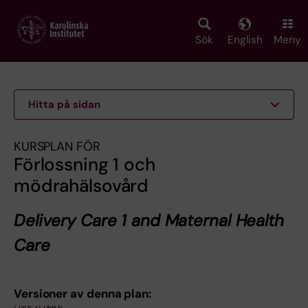
Skip
to
main
Sök
English
Meny
content
Hitta på sidan
KURSPLAN FÖR
Förlossning 1 och
mödrahälsovård
Delivery Care 1 and Maternal Health
Care
Versioner av denna plan: