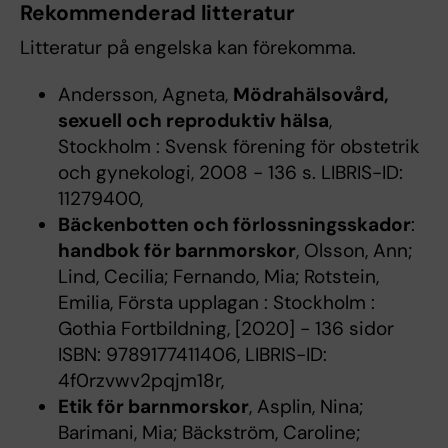
Rekommenderad litteratur
Litteratur på engelska kan förekomma.
Andersson, Agneta,
Mödrahälsovård,
sexuell och reproduktiv hälsa
,
Stockholm : Svensk förening för obstetrik
och gynekologi, 2008 - 136 s. LIBRIS-ID:
11279400,
Bäckenbotten och förlossningsskador
:
handbok för barnmorskor
, Olsson, Ann;
Lind, Cecilia; Fernando, Mia; Rotstein,
Emilia, Första upplagan : Stockholm :
Gothia Fortbildning, [2020] - 136 sidor
ISBN: 9789177411406, LIBRIS-ID:
4f0rzvwv2pqjm18r,
Etik för barnmorskor
, Asplin, Nina;
Barimani, Mia; Bäckström, Caroline;