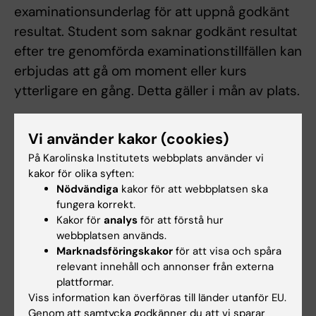
examinationsunderlag för att uppnå godkänt
resultat. Student som saknar godkänt resultat
efter tre genomförda examinationstillfällen kan
erbjudas att gå om moment eller kurs
ytterligare en gång. Detta gäller i mån av plats.
Förlossningsvård - VFU 6.0 hp
Vi använder kakor (cookies)
Examination sker i form av summativ
På Karolinska Institutets webbplats använder vi
kakor för olika syften:
bedömning utifrån bedömningsunderlag för
Nödvändiga
kakor för att webbplatsen ska
VFU.
fungera korrekt.
Kakor för
analys
för att förstå hur
Mödrahälsovård - VFU 6.0 hp
webbplatsen används.
Marknadsföringskakor
för att visa och spåra
Examination sker i form av summativ
relevant innehåll och annonser från externa
bedömning utifrån bedömningsunderlag för
plattformar.
Viss information kan överföras till länder utanför EU.
VFU.
Genom att samtycka godkänner du att vi sparar