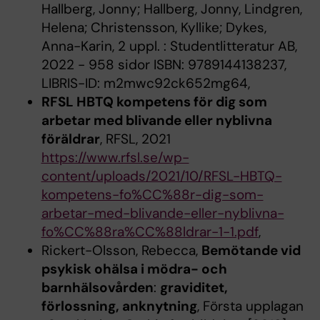
Hallberg, Jonny; Hallberg, Jonny, Lindgren,
Helena; Christensson, Kyllike; Dykes,
Anna-Karin, 2 uppl. : Studentlitteratur AB,
2022 - 958 sidor ISBN: 9789144138237,
LIBRIS-ID: m2mwc92ck652mg64,
RFSL HBTQ kompetens för dig som
arbetar med blivande eller nyblivna
föräldrar
, RFSL, 2021
https://www.rfsl.se/wp-
content/uploads/2021/10/RFSL-HBTQ-
kompetens-fo%CC%88r-dig-som-
arbetar-med-blivande-eller-nyblivna-
fo%CC%88ra%CC%88ldrar-1-1.pdf
,
Rickert-Olsson, Rebecca,
Bemötande vid
psykisk ohälsa i mödra- och
barnhälsovården
:
graviditet,
förlossning, anknytning
, Första upplagan