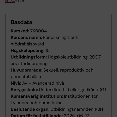
HT24
HT25
Basdata
Kurskod:
7KB004
Kursens namn:
Förlossning 1 och
mödrahälsovård
Högskolepoäng:
15
Utbildningsform:
Högskoleutbildning, 2007
års studieordning
Huvudområde:
Sexuell, reproduktiv och
perinatal hälsa
Nivå:
AV - Avancerad nivå
Betygsskala:
Underkänd (U) eller godkänd (G)
Kursansvarig institution:
Institutionen för
kvinnors och barns hälsa
Beslutande organ:
Utbildningsnämnden KBH
Datum för fastställande:
2025-06-17