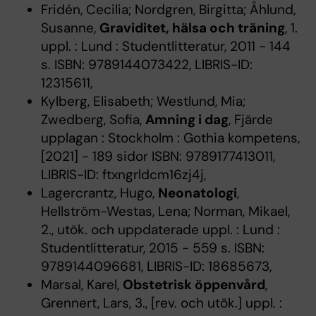
Fridén, Cecilia; Nordgren, Birgitta; Åhlund,
Susanne,
Graviditet, hälsa och träning
, 1.
uppl. : Lund : Studentlitteratur, 2011 - 144
s. ISBN: 9789144073422, LIBRIS-ID:
12315611,
Kylberg, Elisabeth; Westlund, Mia;
Zwedberg, Sofia,
Amning i dag
, Fjärde
upplagan : Stockholm : Gothia kompetens,
[2021] - 189 sidor ISBN: 9789177413011,
LIBRIS-ID: ftxngrldcm16zj4j,
Lagercrantz, Hugo,
Neonatologi
,
Hellström-Westas, Lena; Norman, Mikael,
2., utök. och uppdaterade uppl. : Lund :
Studentlitteratur, 2015 - 559 s. ISBN:
9789144096681, LIBRIS-ID: 18685673,
Marsal, Karel,
Obstetrisk öppenvård
,
Grennert, Lars, 3., [rev. och utök.] uppl. :