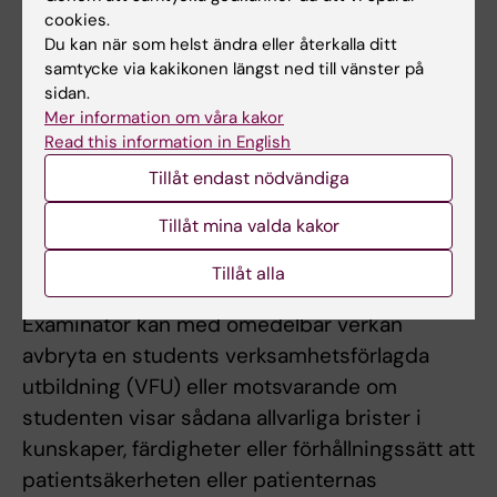
cookies.
Under verksamhetsförlagd utbildning sker en
Du kan när som helst ändra eller återkalla ditt
fortlöpande bedömning av den studerandes
samtycke via kakikonen längst ned till vänster på
prestationer. Mitt- och slutbedömning ska
sidan.
genomföras. Handledare på VFU ger underlag
Mer information om våra kakor
Read this information in English
för bedömning i bedömningsformulär. Vid risk
Tillåt endast nödvändiga
för underkännande av student ska en skriftlig
individuell handlingsplan upprättas av
Tillåt mina valda kakor
ansvarig lärare tillsammans med handledare
och delges studenten.
Tillåt alla
Examinator kan med omedelbar verkan
avbryta en students verksamhetsförlagda
utbildning (VFU) eller motsvarande om
studenten visar sådana allvarliga brister i
kunskaper, färdigheter eller förhållningssätt att
patientsäkerheten eller patienternas