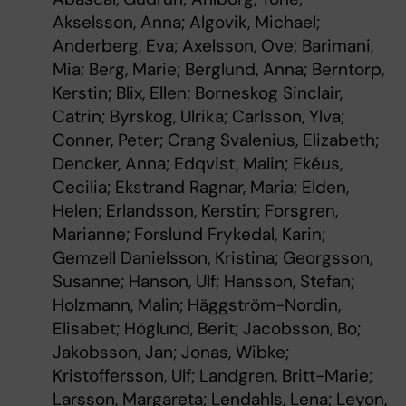
Akselsson, Anna; Algovik, Michael;
Anderberg, Eva; Axelsson, Ove; Barimani,
Mia; Berg, Marie; Berglund, Anna; Berntorp,
Kerstin; Blix, Ellen; Borneskog Sinclair,
Catrin; Byrskog, Ulrika; Carlsson, Ylva;
Conner, Peter; Crang Svalenius, Elizabeth;
Dencker, Anna; Edqvist, Malin; Ekéus,
Cecilia; Ekstrand Ragnar, Maria; Elden,
Helen; Erlandsson, Kerstin; Forsgren,
Marianne; Forslund Frykedal, Karin;
Gemzell Danielsson, Kristina; Georgsson,
Susanne; Hanson, Ulf; Hansson, Stefan;
Holzmann, Malin; Häggström-Nordin,
Elisabet; Höglund, Berit; Jacobsson, Bo;
Jakobsson, Jan; Jonas, Wibke;
Kristoffersson, Ulf; Landgren, Britt-Marie;
Larsson, Margareta; Lendahls, Lena; Leyon,