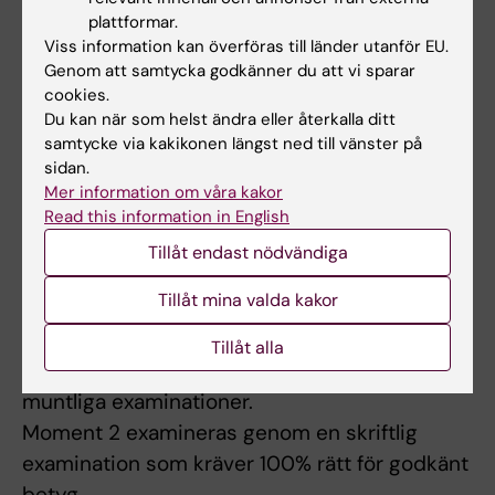
understödja studentens självstyrda och
plattformar.
kollaborativa lärande samt till att träna ett
Viss information kan överföras till länder utanför EU.
vetenskapligt förhållningssätt vilket sker
Genom att samtycka godkänner du att vi sparar
cookies.
genom aktivt kunskapssökande,
Du kan när som helst ändra eller återkalla ditt
problemlösning och kritisk reflektion.
samtycke via kakikonen längst ned till vänster på
I denna kurs förekommer föreläsningar,
sidan.
seminarier, arbete i grupp, workshops och,
Mer information om våra kakor
Read this information in English
litteraturstudier. Deltagande i seminarier är
Tillåt endast nödvändiga
obligatoriskt.
Tillåt mina valda kakor
Examination
Tillåt alla
Moment 1 examineras genom skriftiga och
muntliga examinationer.
Moment 2 examineras genom en skriftlig
examination som kräver 100% rätt för godkänt
betyg.