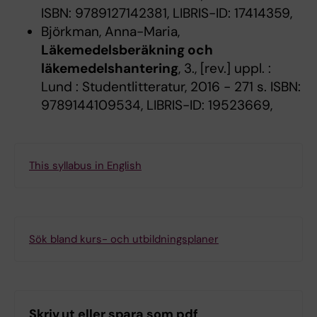
ISBN: 9789127142381, LIBRIS-ID: 17414359,
Björkman, Anna-Maria,
Läkemedelsberäkning och
läkemedelshantering
, 3., [rev.] uppl. :
Lund : Studentlitteratur, 2016 - 271 s. ISBN:
9789144109534, LIBRIS-ID: 19523669,
This syllabus in English
Sök bland kurs- och utbildningsplaner
Skriv ut eller spara som pdf