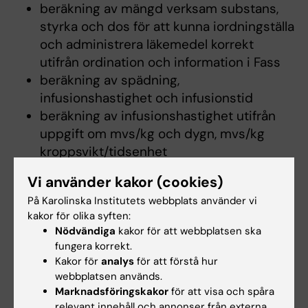
beräkning av mängd verksam substans,
styrka och dos för att kunna iordningställa
och administrera läkemedel korrekt
utifrån ordination och information i Fass
beräkning av spädning,
infusionshastighet och infusionstid
beräkning av infusionshastighet utifrån
uppgift om mvs/kg och dygn, mvs/kg
kroppsvikt/tidsenhet
beräkning av mängd verksam substans
Vi använder kakor (cookies)
utifrån kvadratmeter kroppsyta
På Karolinska Institutets webbplats använder vi
beräkning av utvinning och förbrukning av
kakor för olika syften:
medicinsk gas
Nödvändiga
kakor för att webbplatsen ska
fungera korrekt.
Kakor för
analys
för att förstå hur
Arbetsformer
webbplatsen används.
Marknadsföringskakor
för att visa och spåra
Kursens arbetsformer syftar till att
relevant innehåll och annonser från externa