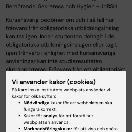
Bemötande, Sekretess och Hygien - JoBSH
Kursansvarig bedömer om och i så fall hur
frånvaro från obligatoriska utbildningsinslag
kan tas igen. Innan studenten deltagit i de
obligatoriska utbildningsinslagen eller tagit
igen frånvaro i enlighet med kursansvarigs
anvisningar kan inte studieresultaten
slutrapporteras. Frånvaro från ett obligatoriskt
utbildningsinslag kan innebära att den
Vi använder kakor (cookies)
studerande inte kan ta igen tillfället förrän
På Karolinska Institutets webbplats använder vi
nästa gång kursen ges.
kakor för olika syften:
Nödvändiga
kakor för att webbplatsen ska
fungera korrekt.
Examination
Kakor för
analys
för att förstå hur
webbplatsen används.
Kursen examineras enligt följande:
Marknadsföringskakor
för att visa och spåra