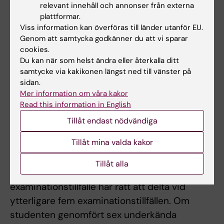
relevant innehåll och annonser från externa
Muntlig redovsning av gruppuppgift enligt
plattformar.
bedömningskriterier.
Viss information kan överföras till länder utanför EU.
Skriftlig tentamen.
Genom att samtycka godkänner du att vi sparar
cookies.
För sent inlämnad examinationsuppgift
Du kan när som helst ändra eller återkalla ditt
samtycke via kakikonen längst ned till vänster på
beaktas ej. Studenter som inte lämnat in i tid
sidan.
hänvisas till omtentamenstillfället. Examinator
Mer information om våra kakor
bedömer om en student har särskilda skäl för
Read this information in English
förseningen. Examinator ges möjlighet att
Tillåt endast nödvändiga
fatta beslut om komplettering av
Tillåt mina valda kakor
examinationsunderlag för att uppnå godkänt
resultat.
Tillåt alla
Student som ej är godkänd efter ordinarie
examinationstillfälle har rätt att delta vid
ytterligare fem examinationstillfällen. Om
studenten genomfört sex underkända