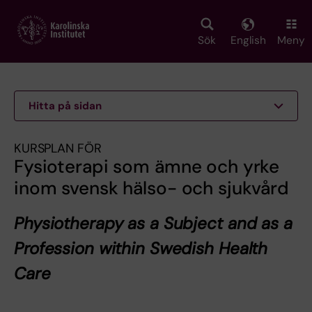
Skip
to
main
Sök
English
Meny
content
Hitta på sidan
KURSPLAN FÖR
Fysioterapi som ämne och yrke
inom svensk hälso- och sjukvård
Physiotherapy as a Subject and as a
Profession within Swedish Health
Care