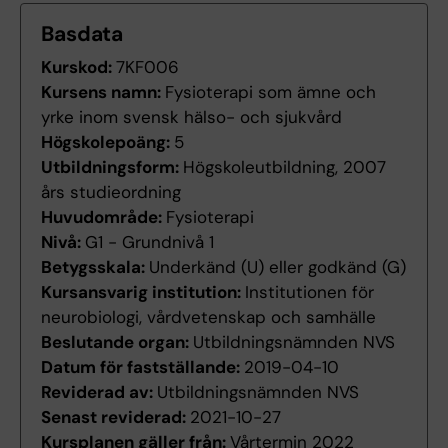
Basdata
Kurskod:
7KF006
Kursens namn:
Fysioterapi som ämne och
yrke inom svensk hälso- och sjukvård
Högskolepoäng:
5
Utbildningsform:
Högskoleutbildning, 2007
års studieordning
Huvudområde:
Fysioterapi
Nivå:
G1 - Grundnivå 1
Betygsskala:
Underkänd (U) eller godkänd (G)
Kursansvarig institution:
Institutionen för
neurobiologi, vårdvetenskap och samhälle
Beslutande organ:
Utbildningsnämnden NVS
Datum för fastställande:
2019-04-10
Reviderad av:
Utbildningsnämnden NVS
Senast reviderad:
2021-10-27
Kursplanen gäller från:
Vårtermin 2022