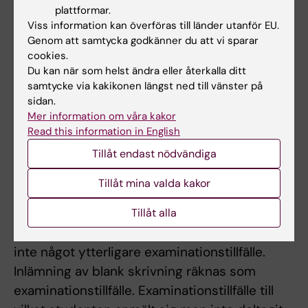
kursansvarig så bedömer. Resultat för kursen
plattformar.
Viss information kan överföras till länder utanför EU.
kan endast registreras om obligatoriska
Genom att samtycka godkänner du att vi sparar
moment eller ersättningsuppgifter
cookies.
genomförts.
Du kan när som helst ändra eller återkalla ditt
samtycke via kakikonen längst ned till vänster på
Student som ej är godkänd efter ordinarie
sidan.
examinationstillfälle har rätt att delta vid
Mer information om våra kakor
Read this information in English
ytterligare fem examinationstillfällen. Student
Tillåt endast nödvändiga
som saknar godkänt resultat efter tre
genomförda examinationstillfällen kan dock
Tillåt mina valda kakor
erbjudas att gå om kurs ytterligare en gång.
Detta gäller i mån av plats. Om studenten
Tillåt alla
genomfört sex underkända examinationer ges
inte något ytterligare examinationstillfälle.
Inlämning av blank skrivning räknas som
examinationstillfälle. Examinationstillfälle till