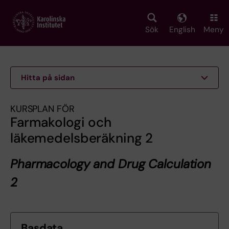
Skip
to
main
Sök
English
Meny
content
Hitta på sidan
KURSPLAN FÖR
Farmakologi och
läkemedelsberäkning 2
Pharmacology and Drug Calculation
2
Basdata