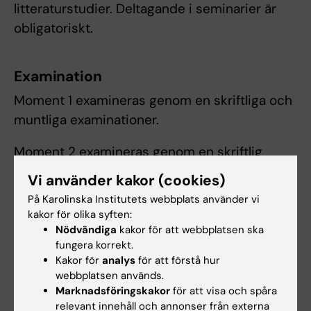
litteraturstudier. Deltagande i seminarier är
obligatoriskt.
Examination
Moment 1 examineras genom en skriftliga och
muntliga examinationer.
Moment 2 examineras genom en skriftlig
examination där det krävs 100% rätta svar för
Vi använder kakor (cookies)
godkänt betyg. För godkänd kurs krävs att
På Karolinska Institutets webbplats använder vi
lärandemålen är uppfyllda i respektive
kakor för olika syften:
moment samt aktivt deltagande i
Nödvändiga
kakor för att webbplatsen ska
fungera korrekt.
obligatoriska delar. Betyg sätts av examinator.
Kakor för
analys
för att förstå hur
webbplatsen används.
Frånvaro från obligatorisk del kan
Marknadsföringskakor
för att visa och spåra
kompenseras med ersättningsuppgift om
relevant innehåll och annonser från externa