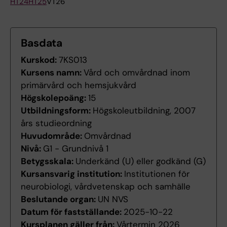
HT24
HT25
VT26
Basdata
Kurskod:
7KS013
Kursens namn:
Vård och omvårdnad inom
primärvård och hemsjukvård
Högskolepoäng:
15
Utbildningsform:
Högskoleutbildning, 2007
års studieordning
Huvudområde:
Omvårdnad
Nivå:
G1 - Grundnivå 1
Betygsskala:
Underkänd (U) eller godkänd (G)
Kursansvarig institution:
Institutionen för
neurobiologi, vårdvetenskap och samhälle
Beslutande organ:
UN NVS
Datum för fastställande:
2025-10-22
Kursplanen gäller från:
Vårtermin 2026