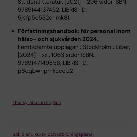
Studentlitteratur, [2021] - 296 sidor ISBN:
9789144137452, LIBRIS-ID:
5jsfp5c532cnmk8f,
Författningshandbok
:
för personal inom
hälso- och sjukvården 2024,
Femtiofemte upplagan : Stockholm : Liber,
[2024] - xxi, 1063 sidor ISBN:
9789147149858, LIBRIS-ID:
p6cqbwhpmkcccjz2
This syllabus in English
Sök bland kurs- och utbildningsplaner