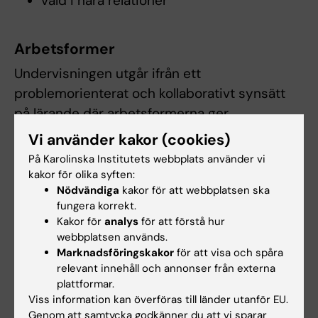
våld i nära relationer
Arbetsformer
Undervisningen utgår ifrån ett
problemorienterat och kollaborativt synsätt
på lärande där arbetsformerna ger
förutsättning för att studenter aktivt tar
Vi använder kakor (cookies)
ansvar för sitt lärande. De arbetsformer som
På Karolinska Institutets webbplats använder vi
används är föreläsningar, seminarier,
kakor för olika syften:
Nödvändiga
kakor för att webbplatsen ska
grupparbeten, litteraturstudier, simulering
fungera korrekt.
/färdighetsträning och verksamhetsförlagd
Kakor för
analys
för att förstå hur
utbildning (VFU). Deltagande i seminarier och
webbplatsen används.
färdighetsträning är obligatoriskt.
Marknadsföringskakor
för att visa och spåra
relevant innehåll och annonser från externa
Den verksamhetsförlagda utbildningen är
plattformar.
Viss information kan överföras till länder utanför EU.
förlagd till vårdcentral samt hemsjukvård och
Genom att samtycka godkänner du att vi sparar