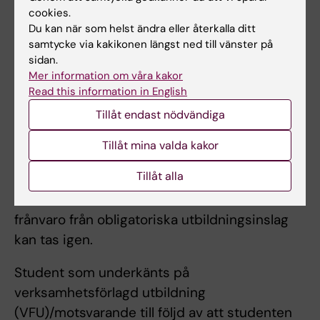
omfattar 40 timmar/vecka (heltidsstudier)
cookies.
varav 32 timmar/vecka är förlagd i
Du kan när som helst ändra eller återkalla ditt
samtycke via kakikonen längst ned till vänster på
verksamheten. Dag- kvälls- samt helgpass
sidan.
kan förekomma. Student har ej rätt att
Mer information om våra kakor
komprimera den verksamhetsförlagda
Read this information in English
utbildningen. Studenten följer handledarens
Tillåt endast nödvändiga
schema om inget annat anges.
Tillåt mina valda kakor
Deltagande i seminarier, grupparbeten,
Tillåt alla
färdighetsträning och VFU är obligatoriskt.
Examinator bedömer om och i så fall hur
frånvaro från obligatoriska utbildningsinslag
kan tas igen.
Student som underkänts på
verksamhetsförlagd utbildning
(VFU)/motsvarande till följd av att studenten