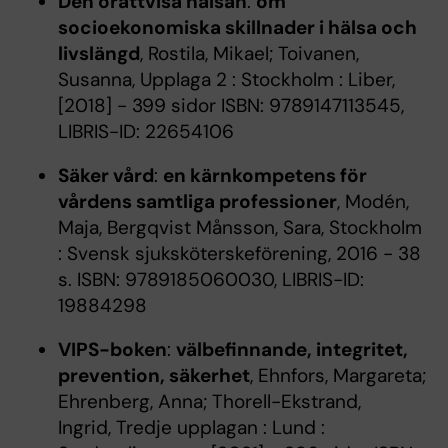
Den orättvisa hälsan
:
om
socioekonomiska skillnader i hälsa och
livslängd
, Rostila, Mikael; Toivanen,
Susanna, Upplaga 2 : Stockholm : Liber,
[2018] - 399 sidor ISBN: 9789147113545,
LIBRIS-ID: 22654106
Säker vård
:
en kärnkompetens för
vårdens samtliga professioner
, Modén,
Maja, Bergqvist Månsson, Sara, Stockholm
: Svensk sjuksköterskeförening, 2016 - 38
s. ISBN: 9789185060030, LIBRIS-ID:
19884298
VIPS-boken
:
välbefinnande, integritet,
prevention, säkerhet
, Ehnfors, Margareta;
Ehrenberg, Anna; Thorell-Ekstrand,
Ingrid, Tredje upplagan : Lund :