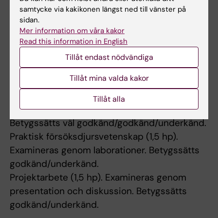
samtycke via kakikonen längst ned till vänster på
Projektarbete, 1.5 hp
sidan.
Mer information om våra kakor
Betygsskala: VU
Read this information in English
Ett forskningsprotokoll bereds och presenteras i grupp.
Tillåt endast nödvändiga
Examination
Tillåt mina valda kakor
Teoretisk försöksdjursvetenskap (1,5 hp).
Tillåt alla
Examineras genom en skriftlig tentamen.
Betygssätts väl godkänd/godkänd/underkänd.
Praktisk försöksdjursvetenskap (1,5 hp).
Examineras genom laborationer. Betygssätts
godkänd/underkänd.
Projektarbete (1,5 hp). Examineras genom
presentation och diskussion. Betygssätts
godkänd/underkänd.