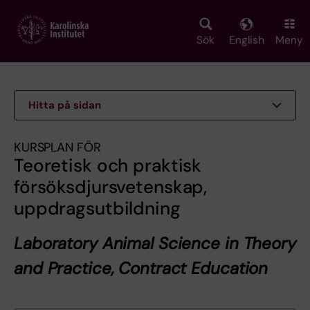
Skip
to
main
Sök
English
Meny
content
Hitta på sidan
KURSPLAN FÖR
Teoretisk och praktisk
försöksdjursvetenskap,
uppdragsutbildning
Laboratory Animal Science in Theory
and Practice, Contract Education