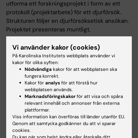
utforma ett forskningsprojekt i form av ett
protokoll (projektarbete) för ett djurförsök.
Strukturen följer en djurförsöksetisk ansökan.
Projektet presenteras muntligt.
Kursen är uppdelad i tre moment:
Vi använder kakor (cookies)
På Karolinska Institutets webbplats använder vi
Teoretisk försöksdjurskunskap, 1.5 hp
kakor för olika syften:
Nödvändiga
kakor för att webbplatsen ska
fungera korrekt.
Betygsskala: VU
Kakor för
analys
för att förstå hur
En teoretisk del på nätet.
webbplatsen används.
Marknadsföringskakor
för att visa och spåra
Praktisk försöksdjurvetenskap, 1.5 hp
relevant innehåll och annonser från externa
plattformar.
Betygsskala: VU
Viss information kan överföras till länder utanför EU.
Praktiska hands-on sessioner och artspecifika
Genom att samtycka godkänner du att vi sparar
demonstrationer.
cookies.
Du kan när som helst ändra eller återkalla ditt