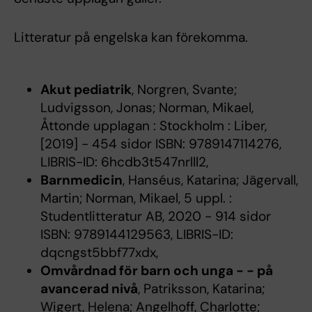
Litteratur på engelska kan förekomma.
Akut pediatrik
, Norgren, Svante;
Ludvigsson, Jonas; Norman, Mikael,
Åttonde upplagan : Stockholm : Liber,
[2019] - 454 sidor ISBN: 9789147114276,
LIBRIS-ID: 6hcdb3t547nrlll2,
Barnmedicin
, Hanséus, Katarina; Jägervall,
Martin; Norman, Mikael, 5 uppl. :
Studentlitteratur AB, 2020 - 914 sidor
ISBN: 9789144129563, LIBRIS-ID:
dqcngst5bbf77xdx,
Omvårdnad för barn och unga - - på
avancerad nivå
, Patriksson, Katarina;
Wigert, Helena; Angelhoff, Charlotte;