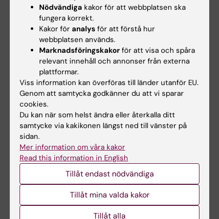
Nödvändiga
kakor för att webbplatsen ska
verksamhetsförlagda utbildningen.
fungera korrekt.
Kakor för
analys
för att förstå hur
webbplatsen används.
Examination
Marknadsföringskakor
för att visa och spåra
Examination sker i form av tre
relevant innehåll och annonser från externa
plattformar.
delexaminationer bestående av individuella
Viss information kan överföras till länder utanför EU.
arbeten, seminarium och bedömning av
Genom att samtycka godkänner du att vi sparar
verksamhetsförlagd utbildning enligt
cookies.
Bedömningsformulär för Verksamhetsförlagd
Du kan när som helst ändra eller återkalla ditt
samtycke via kakikonen längst ned till vänster på
utbildning (BeVut).
sidan.
Mer information om våra kakor
Antalet examinationstillfällen regleras i avtalet.
Read this information in English
Examinator kan med omedelbar verkan
Tillåt endast nödvändiga
avbryta en deltagares verksamhetsförlagda
Tillåt mina valda kakor
utbildning (VFU) eller motsvarande om
deltagaren visar sådana allvarliga brister i
Tillåt alla