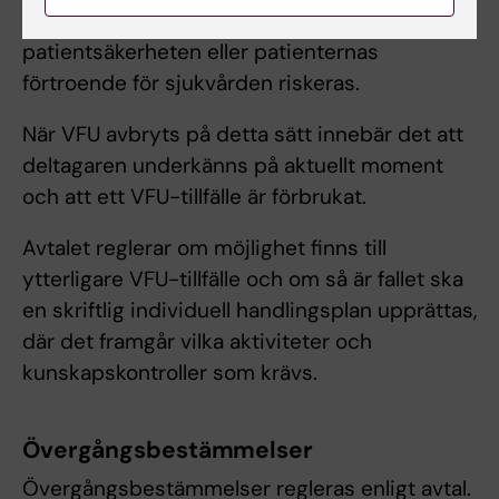
kunskaper, färdigheter eller förhållningssätt att
patientsäkerheten eller patienternas
förtroende för sjukvården riskeras.
När VFU avbryts på detta sätt innebär det att
deltagaren underkänns på aktuellt moment
och att ett VFU-tillfälle är förbrukat.
Avtalet reglerar om möjlighet finns till
ytterligare VFU-tillfälle och om så är fallet ska
en skriftlig individuell handlingsplan upprättas,
där det framgår vilka aktiviteter och
kunskapskontroller som krävs.
Övergångsbestämmelser
Övergångsbestämmelser regleras enligt avtal.