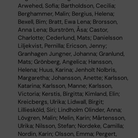
Arwehed, Sofia; Bartholdson, Cecilia;
Berghammer, Malin; Bergius, Helena;
Bexell, Bim; Bratt, Ewa Lena; Brorsson,
Anna Lena; Burström, Åsa; Castor,
Charlotte; Cederlund, Mats; Danielsson
Liljekvist, Pernilla; Ericson, Jenny;
Granhagen Jungner, Johanna; Granlund,
Mats; Grönberg, Angelica; Hansson,
Helena; Huus, Karina; Jenholt Nolbris,
Margaretha; Johansson, Anette; Karlsson,
Katarina; Karlsson, Manne; Karlsson,
Victoria; Kerstis, Birgitta; Kimland, Elin;
Kreicbergs, Ulrika; Lidwall, Birgit;
Lilliesköld, Siri; Lindholm Olinder, Anna;
Lövgren, Malin; Melin, Karin; Mårtensson,
Ulrika; Nilsson, Stefan; Nordeke, Camilla;
Nordin, Karin; Olsson, Emma; Pergert,