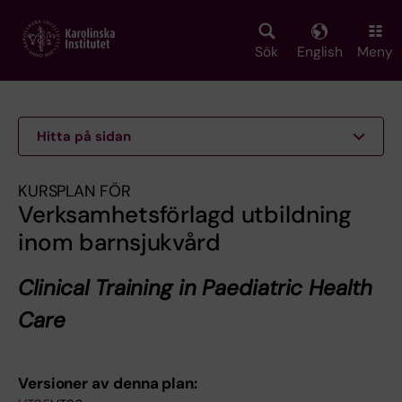
Skip
to
main
Sök
English
Meny
content
Hitta på sidan
KURSPLAN FÖR
Verksamhetsförlagd utbildning
inom barnsjukvård
Clinical Training in Paediatric Health
Care
Versioner av denna plan: