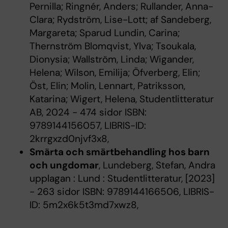
Pernilla; Ringnér, Anders; Rullander, Anna-
Clara; Rydström, Lise-Lott; af Sandeberg,
Margareta; Sparud Lundin, Carina;
Thernström Blomqvist, Ylva; Tsoukala,
Dionysia; Wallström, Linda; Wigander,
Helena; Wilson, Emilija; Öfverberg, Elin;
Öst, Elin; Molin, Lennart, Patriksson,
Katarina; Wigert, Helena, Studentlitteratur
AB, 2024 - 474 sidor ISBN:
9789144156057, LIBRIS-ID:
2krrgxzd0njvf3x8,
Smärta och smärtbehandling hos barn
och ungdomar
, Lundeberg, Stefan, Andra
upplagan : Lund : Studentlitteratur, [2023]
- 263 sidor ISBN: 9789144166506, LIBRIS-
ID: 5m2x6k5t3md7xwz8,