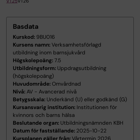
VT25
VT26
Basdata
Kurskod:
9BU016
Kursens namn:
Verksamhetsförlagd
utbildning inom barnsjukvård
Högskolepoäng:
7.5
Utbildningsform:
Uppdragsutbildning
(högskolepoäng)
Huvudområde:
Omvårdnad
Nivå:
AV - Avancerad nivå
Betygsskala:
Underkänd (U) eller godkänd (G)
Kursansvarig institution:
Institutionen för
kvinnors och barns hälsa
Beslutande organ:
Utbildningsnämnden KBH
Datum för fastställande:
2025-10-22
Kursplanen gäller från:
Vårtermin 2026