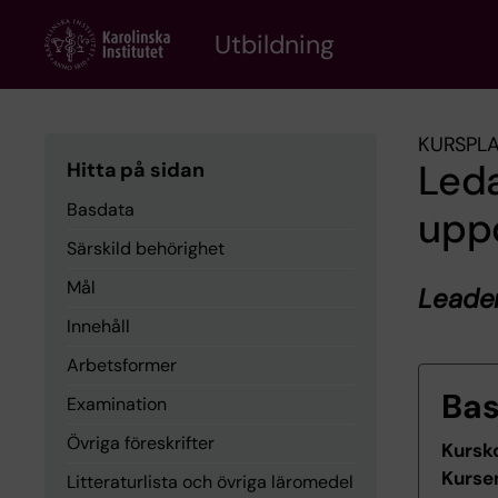
Skip
to
Utbildning
main
content
KURSPL
Leda
Hitta på sidan
Basdata
upp
Särskild behörighet
Mål
Leader
Innehåll
Arbetsformer
Ba
Examination
Övriga föreskrifter
Kursk
Kurse
Litteraturlista och övriga läromedel