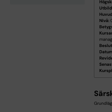
Högsk
Utbil
Huvu
Nivå:
Betyg
Kursan
manag
Beslu
Datum 
Revid
Senas
Kurspl
Särs
Grundläg