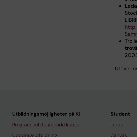
Leda
Stoc
LIBR
http
Samm
Troll
trov
2003 
Utöver ov
Utbildningsmöjligheter på KI
Student
Program och fristående kurser
Ladok
Uppdragsutbildning
Canvas