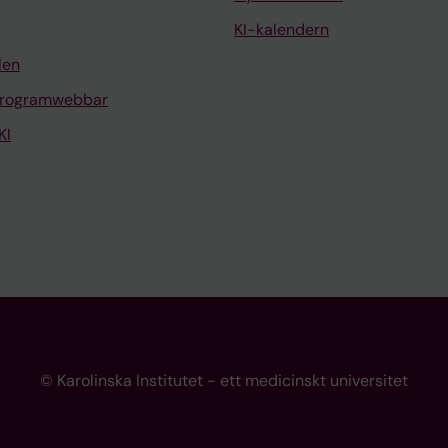
KI-kalendern
len
programwebbar
KI
© Karolinska Institutet - ett medicinskt universitet