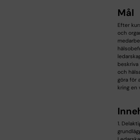
Mål
Efter ku
och orga
medarbeta
hälsobef
ledarska
beskriva
och hälsa
göra för
kring en 
Inne
1. Delakt
grundlägg
Ledarska