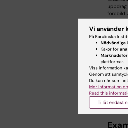
uppdrag 
förebild
Betydelse
hälsosam
Vi använder 
genomför
På Karolinska Insti
fördelade
Nödvändiga
k
kommer a
Kakor för
ana
Marknadsför
plattformar.
Viss information kan
Arbe
Genom att samtycka
Du kan när som hels
Reflekter
Mer information om
Kursen b
Read this informati
exempel b
Tillåt endast 
inom omr
Exam