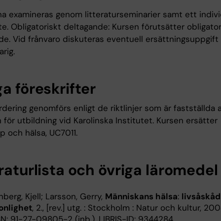
na examineras genom litteraturseminarier samt ett indivi
. Obligatoriskt deltagande: Kursen förutsätter obligator
de. Vid frånvaro diskuteras eventuell ersättningsuppgif
rig.
a föreskrifter
dering genomförs enligt de riktlinjer som är fastställda 
 för utbildning vid Karolinska Institutet. Kursen ersätter
p och hälsa, UC7011.
raturlista och övriga läromedel
nberg, Kjell; Larsson, Gerry,
Människans hälsa
:
livsåskåd
onlighet
, 2., [rev.] utg. : Stockholm : Natur och kultur, 20
BN: 91-27-09805-2 (inb.), LIBRIS-ID: 9344284,