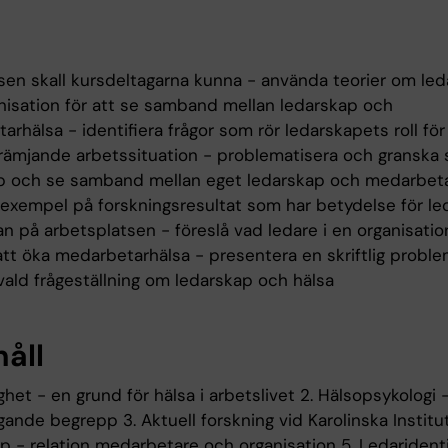
rsen skall kursdeltagarna kunna - använda teorier om le
nisation för att se samband mellan ledarskap och
rhälsa - identifiera frågor som rör ledarskapets roll för
rämjande arbetssituation - problematisera och granska s
p och se samband mellan eget ledarskap och medarbeta
 exempel på forskningsresultat som har betydelse för l
n på arbetsplatsen - föreslå vad ledare i en organisatio
 att öka medarbetarhälsa - presentera en skriftlig probl
vald frågeställning om ledarskap och hälsa
håll
ighet - en grund för hälsa i arbetslivet 2. Hälsopsykologi 
ande begrepp 3. Aktuell forskning vid Karolinska Institut
p - relation medarbetare och organisation 5. Ledaridenti