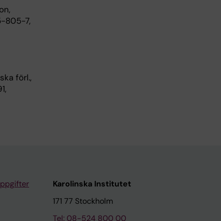
on,
5-805-7,
ka förl.,
1,
ppgifter
Karolinska Institutet
171 77 Stockholm
Tel: 08-524 800 00