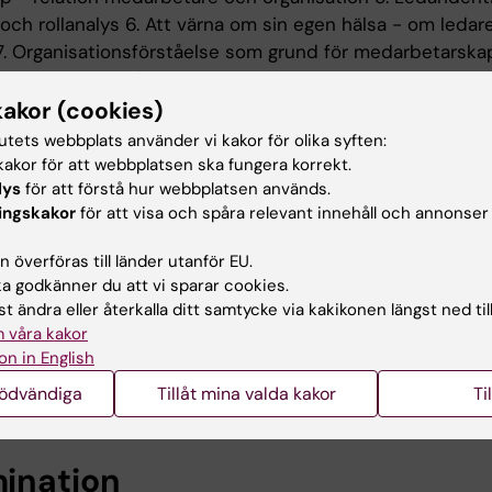
och rollanalys 6. Att värna om sin egen hälsa - om leda
 7. Organisationsförståelse som grund för medarbetarskap
n av stöd och återkoppling för hälsa i arbetslivet 9. Re
t ledarskap 10. Stödsystem för hälsosamt ledarskap Ku
kakor (cookies)
s på halvfart med schemalagda studiedagar vid institu
tutets webbplats använder vi kakor för olika syften:
 på fyra tillfällen. Studieuppgifter under mellanperioder
akor för att webbplatsen ska fungera korrekt.
tt ingå.
lys
för att förstå hur webbplatsen används.
ingskakor
för att visa och spåra relevant innehåll och annonser
 överföras till länder utanför EU.
tsformer
 godkänner du att vi sparar cookies.
t ändra eller återkalla ditt samtycke via kakikonen längst ned til
ande gruppdiskussioner, litteraturseminarier och föreläs
 våra kakor
ygger på hög deltagaraktivitet. Deltagarnas självupplevd
on in English
lir en viktig del i arbetet med att belysa tillämpning av 
nödvändiga
Tillåt mina valda kakor
Ti
ådet ledarskap och hälsa.
ination