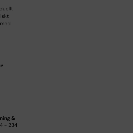
duellt
iskt
t med
av
ning &
04 - 234