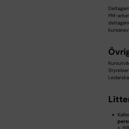
Deltagar
PM-arbete
deltagan
kursansva
Övrig
Kursutvär
Styrelsen
Ledarska
Litte
Kalle
pers
s. IS