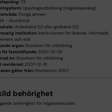
olepoäng:
7.5
dningsform:
Uppdragsutbildning (högskolepoäng)
dområde:
Övriga ämnen
GX - Grundnivå
sskala:
Underkänd (U) eller godkänd (G)
svarig institution:
Institutionen för lärande, informatik,
ement och etik
tande organ:
Styrelsen för utbildning
för fastställande:
2007-10-26
erad av:
Styrelsen för utbildning
t reviderad:
2007-12-18
anen gäller från:
Hösttermin 2007
kild behörighet
gande behörighet för högskolestudier.