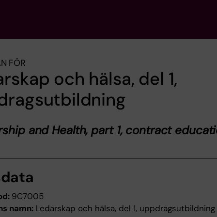
AN FÖR
rskap och hälsa, del 1,
dragsutbildning
ship and Health, part 1, contract educat
sdata
od:
9C7005
ns namn:
Ledarskap och hälsa, del 1, uppdragsutbildning