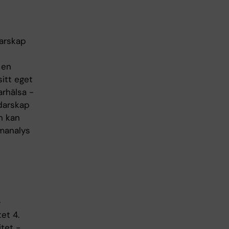
darskap
 en
itt eget
rhälsa -
edarskap
n kan
emanalys
-
et 4.
tet -