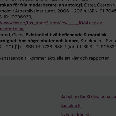
rskap för fria medarbetare
:
en antologi
, Otter, Casten v
kholm : Arbetslivsinstitutet, 2006 - 206 s. ISBN: 91-704
IS-ID: 10296933,
://www.fas.se/fas_shop/ItemView____1084.aspx z
anfattning
,
estad, Claes,
Existentiellt välbefinnande & moralisk
ärdighet
:
hos högre chefer och ledare
, Stockholm : Svens
- 201, [1] s. ISBN: 91-7738-636-1 (inb.), LIBRIS-ID: 905839
anstående tillkommer aktuella artiklar och rapporter.
Så behandlar KI dina personu
Kontakta KI
Nyheter från KI