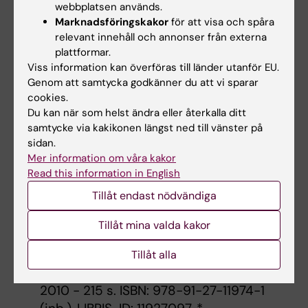
webbplatsen används.
redovisningstillfällen som vid frånvaro ska
Marknadsföringskakor
för att visa och spåra
fullgöras genom ersättningsuppgifter.
relevant innehåll och annonser från externa
plattformar.
Viss information kan överföras till länder utanför EU.
Litteraturlista och övriga läromedel
Genom att samtycka godkänner du att vi sparar
cookies.
Stone, Douglas; Patton, Bruce; Heen,
Du kan när som helst ändra eller återkalla ditt
samtycke via kakikonen längst ned till vänster på
Sheila,
Svåra samtal
:
[hur man pratar om
sidan.
det som betyder mest]
, Waltman, Kjell,
Mer information om våra kakor
[Ny utg.] : Malmö : Ica, 2007 - 327 s. ISBN:
Read this information in English
978-91-534-3073-5, LIBRIS-ID: 10703214,
Tillåt endast nödvändiga
*
Sandahl, Christer; Falkenström, Erica;
Tillåt mina valda kakor
Knorring, Mia von,
Chef med känsla och
förnuft
:
om professionalism och etik i
Tillåt alla
ledarskapet
, Stockholm : Natur & kultur,
2010 - 215 s. ISBN: 978-91-27-11974-1