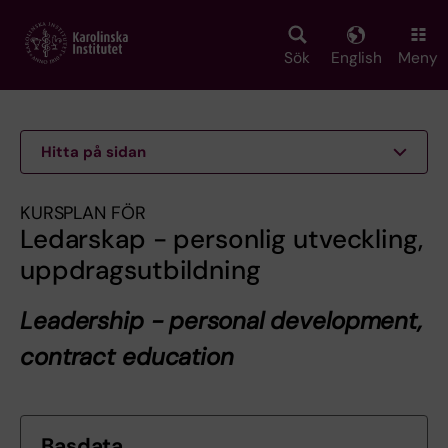
Skip
to
main
Sök
English
Meny
content
Hitta på sidan
KURSPLAN FÖR
Ledarskap - personlig utveckling,
uppdragsutbildning
Leadership - personal development,
contract education
Basdata