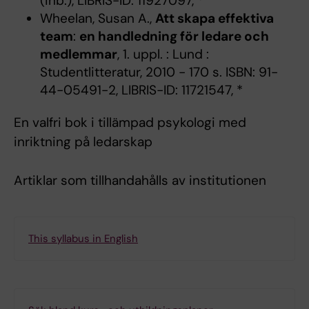
(inb.), LIBRIS-ID: 11927097, *
Wheelan, Susan A.,
Att skapa effektiva
team
:
en handledning för ledare och
medlemmar
, 1. uppl. : Lund :
Studentlitteratur, 2010 - 170 s. ISBN: 91-
44-05491-2, LIBRIS-ID: 11721547, *
En valfri bok i tillämpad psykologi med
inriktning på ledarskap
Artiklar som tillhandahålls av institutionen
This syllabus in English