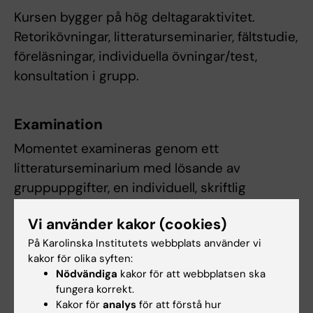
Kursen bygger på hög deltagaraktivitet.
Retorikövningar, litteraturseminarier, fältstudie,
föreläsningar, individuella övningar/test,
konsultation i grupp.
Examination
Momentet examineras genom ett
litteraturseminarium med lösande av
gruppuppgifter, en individuell, skriftlig
analysuppgift kring den egna ledaridentiteten
Vi använder kakor (cookies)
samt deltagande i en analys av en
På Karolinska Institutets webbplats använder vi
egenupplevd ledarskapssituation i
kakor för olika syften:
konsultationsgrupper. Obligatoriska moment
Nödvändiga
kakor för att webbplatsen ska
är deltagande i konsultationsgrupper,
fungera korrekt.
introduktionsföreläsningar/seminarier och
Kakor för
analys
för att förstå hur