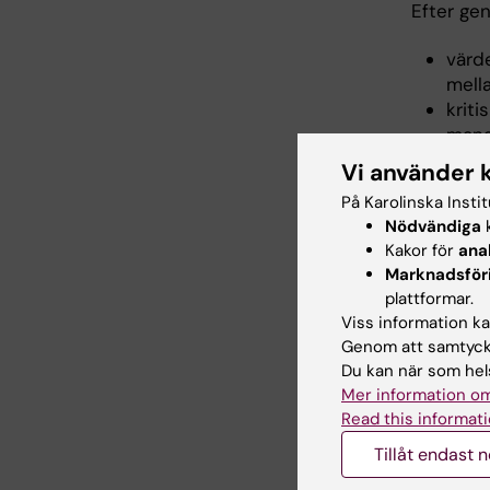
Efter ge
värd
mell
krit
man
Vi använder 
På Karolinska Insti
Inne
Nödvändiga
k
Kakor för
ana
Ledarska
Marknadsför
Kommunik
plattformar.
Ledarsk
Viss information kan
Det oper
Genom att samtycka
Personlig
Du kan när som hels
Mer information om
Read this informati
Arbe
Tillåt endast 