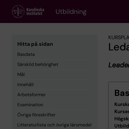
Skip
to
Utbildning
main
content
KURSPL
Leda
Hitta på sidan
Basdata
Leade
Särskild behörighet
Mål
Innehåll
Ba
Arbetsformer
Kursk
Examination
Kurse
Övriga föreskrifter
Högsk
Litteraturlista och övriga läromedel
Utbil