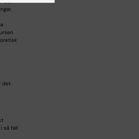
r- och
ngar,
ka
ursen
oretisk
v det
kt
 så fall