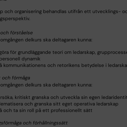
p och organisering behandlas utifrån ett utvecklings- o
ngsperspektiv.
och förståelse
nomgången delkurs ska deltagaren kunna:
göra för grundläggande teori om ledarskap, grupprocess
rpersonell dynamik
tå kommunikationens och retorikens betydelse i ledarsk
t och förmåga
nomgången delkurs ska deltagaren kunna:
söka, kritiskt granska och utveckla sin egen ledaridenti
lematisera och granska sitt eget operativa ledarskap
å och ta sin roll på ett professionellt sätt
gsförmåga och förhållningssätt