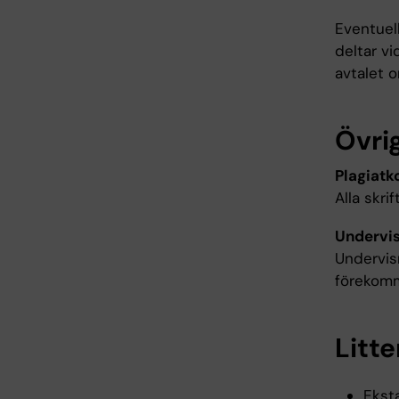
Eventuell
deltar vi
avtalet 
Övrig
Plagiatko
Alla skri
Undervi
Undervis
förekom
Litte
Eksta