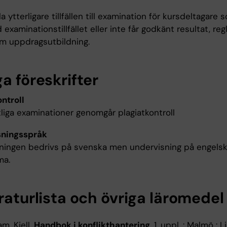
a ytterligare tillfällen till examination för kursdeltagare 
d examinationstillfället eller inte får godkänt resultat, reg
om uppdragsutbildning.
a föreskrifter
ntroll
ftliga examinationer genomgår plagiatkontroll
sningsspråk
ningen bedrivs på svenska men undervisning på engels
ma.
raturlista och övriga läromedel
m, Kjell,
Handbok i konflikthantering
, 1. uppl. : Malmö : L