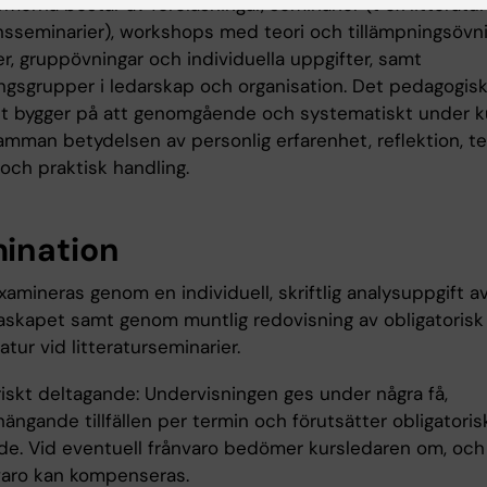
merna består av föreläsningar, seminarier (t ex litteratu
onsseminarier), workshops med teori och tillämpningsövni
er, gruppövningar och individuella uppgifter, samt
ingsgrupper i ledarskap och organisation. Det pedagogis
t bygger på att genomgående och systematiskt under k
amman betydelsen av personlig erfarenhet, reflektion, te
och praktisk handling.
ination
amineras genom en individuell, skriftlig analysuppgift a
askapet samt genom muntlig redovisning av obligatorisk
ratur vid litteraturseminarier.
riskt deltagande: Undervisningen ges under några få,
ngande tillfällen per termin och förutsätter obligatoris
de. Vid eventuell frånvaro bedömer kursledaren om, och i
nvaro kan kompenseras.