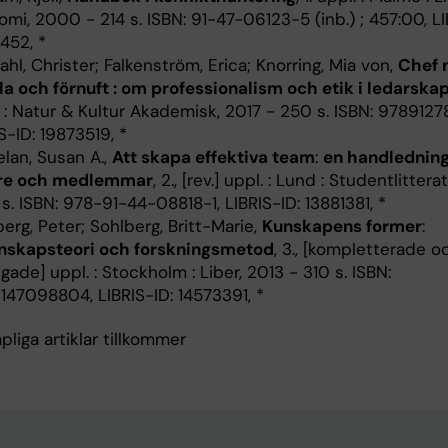
mi, 2000 - 214 s. ISBN: 91-47-06123-5 (inb.) ; 457:00, LI
452, *
hl, Christer; Falkenström, Erica; Knorring, Mia von,
Chef
la och förnuft : om professionalism och etik i ledarskap
 : Natur & Kultur Akademisk, 2017 - 250 s. ISBN: 9789127
S-ID: 19873519, *
lan, Susan A.,
Att skapa effektiva team
:
en handledning
re och medlemmar
, 2., [rev.] uppl. : Lund : Studentlittera
 s. ISBN: 978-91-44-08818-1, LIBRIS-ID: 13881381, *
erg, Peter; Sohlberg, Britt-Marie,
Kunskapens former
:
nskapsteori och forskningsmetod
, 3., [kompletterade o
gade] uppl. : Stockholm : Liber, 2013 - 310 s. ISBN:
147098804, LIBRIS-ID: 14573391, *
liga artiklar tillkommer