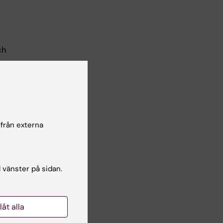
ch
 från externa
l vänster på sidan.
llåt alla