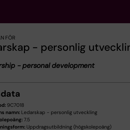
AN FÖR
rskap - personlig utveckli
rship - personal development
sdata
od:
9C7018
ns namn:
Ledarskap - personlig utveckling
olepoäng:
7.5
dningsform:
Uppdragsutbildning (högskolepoäng)