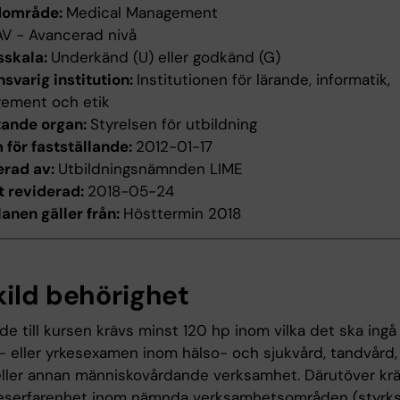
dområde:
Medical Management
AV - Avancerad nivå
sskala:
Underkänd (U) eller godkänd (G)
svarig institution:
Institutionen för lärande, informatik,
ement och etik
tande organ:
Styrelsen för utbildning
för fastställande:
2012-01-17
erad av:
Utbildningsnämnden LIME
t reviderad:
2018-05-24
anen gäller från:
Hösttermin 2018
kild behörighet
räde till kursen krävs minst 120 hp inom vilka det ska ingå
- eller yrkesexamen inom hälso- och sjukvård, tandvård, 
ller annan människovårdande verksamhet. Därutöver kr
keserfarenhet inom nämnda verksamhetsområden (styrk