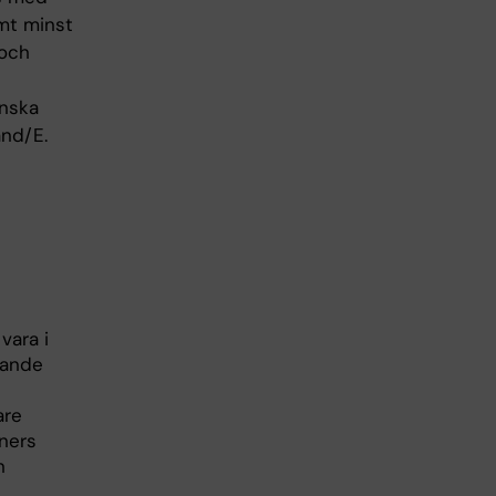
amt minst
 och
enska
änd/E.
vara i
ipande
are
ners
n