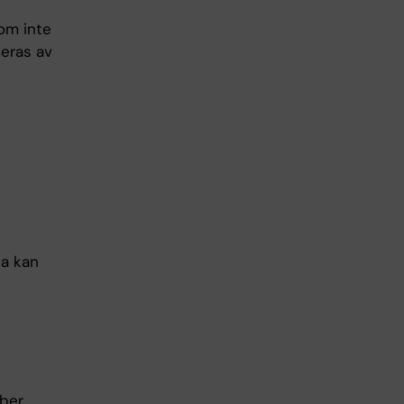
som inte
leras av
ka kan
iber