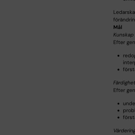
Ledarska
förändri
Mål
Kunskap 
Efter ge
redo
inte
förs
Färdighe
Efter ge
under
prob
först
Värderin