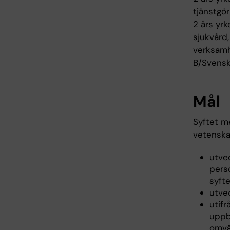
tjänstgö
2 års yr
sjukvård
verksamh
B/Svensk
Mål
Syftet m
vetenskap
utvec
perso
syft
utve
utif
uppby
omvä