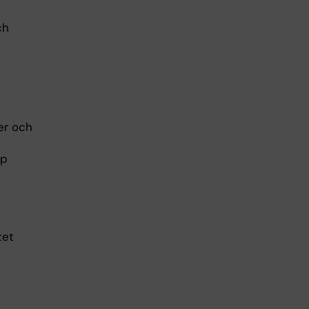
ch
er och
ap
tet