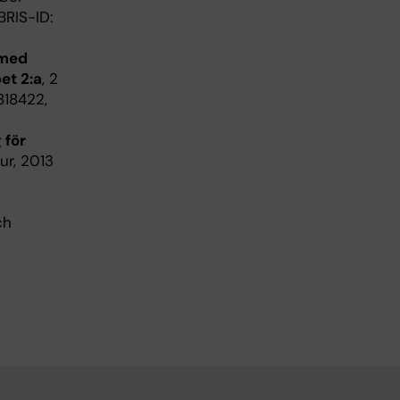
BRIS-ID:
 med
et 2:a
, 2
818422,
 för
tur, 2013
ch