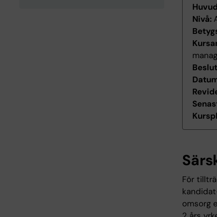
Huvu
Nivå:
Betyg
Kursan
manag
Beslu
Datum 
Revid
Senas
Kurspl
Särs
För tillt
kandidat
omsorg e
2 års yr