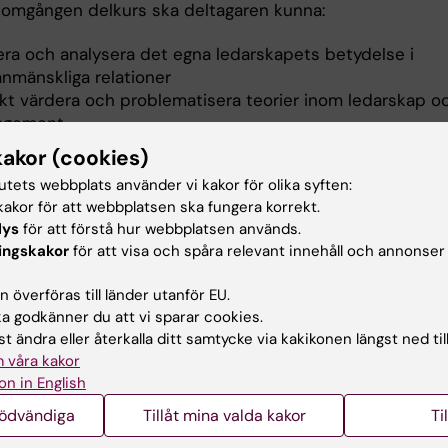
nomgången delkurs ska deltagaren kunna:
era och analysera det egna ledarskapets betydelse i
anmänskliga relationer
iskt värdera och problematisera teorier inom ledarskap o
agement
kakor (cookies)
tutets webbplats använder vi kakor för olika syften:
håll
akor för att webbplatsen ska fungera korrekt.
lys
för att förstå hur webbplatsen används.
p och organisationsteori
ingskakor
för att visa och spåra relevant innehåll och annonser
ation och retorik
ap och gruppdynamik
 överföras till länder utanför EU.
ativa ledarskapet
 godkänner du att vi sparar cookies.
t ledarskap och ledaridentitet
t ändra eller återkalla ditt samtycke via kakikonen längst ned til
 våra kakor
on in English
tsformer
nödvändiga
Tillåt mina valda kakor
Ti