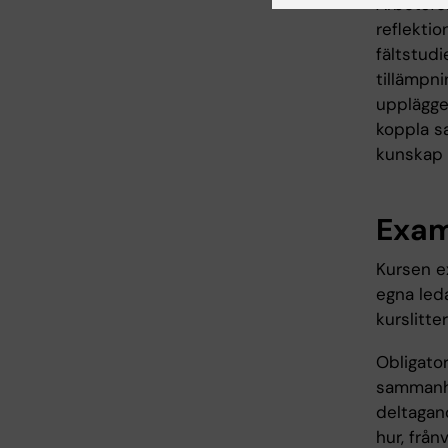
Arbetsfor
reflekti
fältstudi
tillämpn
upplägge
koppla s
kunskap 
Exam
Kursen ex
egna led
kurslitte
Obligato
sammanhä
deltagan
hur, frå