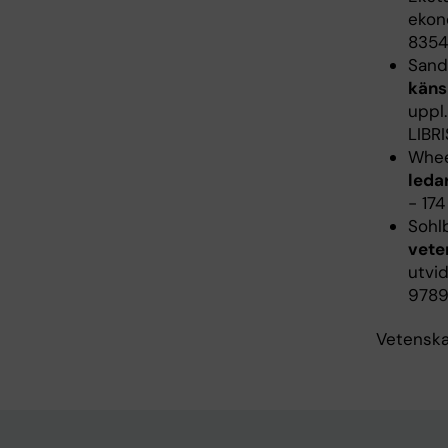
ekono
8354
Sanda
käns
uppl.
LIBRI
Whee
leda
- 174
Sohlb
vete
utvid
9789
Vetenskap