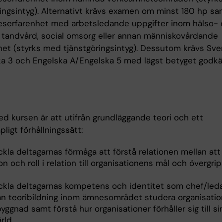
ringsintyg). Alternativt krävs examen om minst 180 hp s
keserfarenhet med arbetsledande uppgifter inom hälso-
, tandvård, social omsorg eller annan människovårdande
et (styrks med tjänstgöringsintyg). Dessutom krävs Sv
a 3 och Engelska A/Engelska 5 med lägst betyget godk
ed kursen är att utifrån grundläggande teori och ett
ligt förhållningssätt:
kla deltagarnas förmåga att förstå relationen mellan att 
n och roll i relation till organisationens mål och övergr
e
ckla deltagarnas kompetens och identitet som chef/led
rån teoribildning inom ämnesområdet studera organisatio
ggnad samt förstå hur organisationer förhåller sig till si
rld