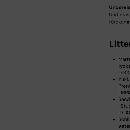
Undervi
Undervis
förekom
Litte
Martt
lyck
01310
Yukl,
Prent
LIBRI
Sand
: Stu
ID: 1
Sohlb
vete