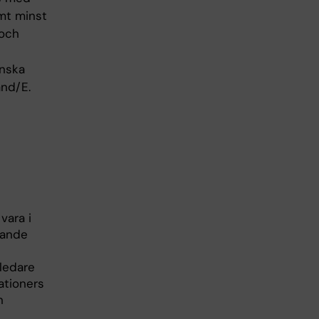
amt minst
 och
enska
änd/E.
vara i
ipande
ledare
ationers
n