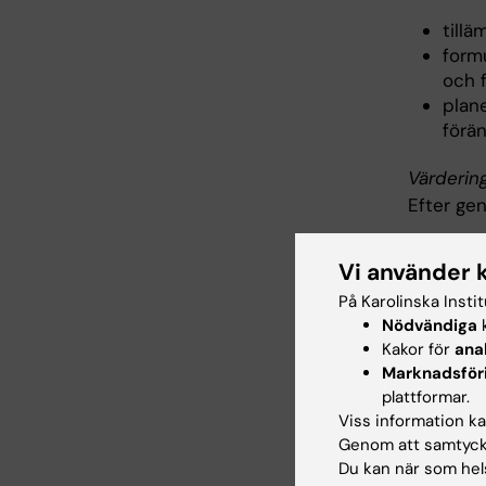
till
formu
och 
plane
förä
Värderin
Efter ge
besk
Vi använder 
loka
På Karolinska Insti
Nödvändiga
k
Inne
Kakor för
ana
Marknadsför
plattformar.
Teori om
Viss information kan
Förändri
Genom att samtycka
Ledarska
Du kan när som hels
Utveckli