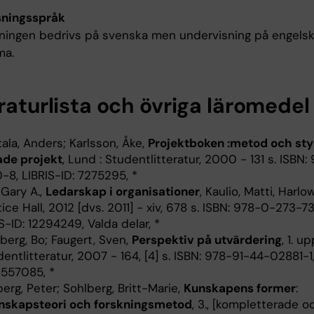
sningsspråk
ningen bedrivs på svenska men undervisning på engels
ma.
raturlista och övriga läromedel
ala, Anders; Karlsson, Åke,
Projektboken :metod och sty
ade projekt
, Lund : Studentlitteratur, 2000 - 131 s. ISBN:
-8, LIBRIS-ID: 7275295, *
 Gary A.,
Ledarskap i organisationer
, Kaulio, Matti, Harlow
ice Hall, 2012 [dvs. 2011] - xiv, 678 s. ISBN: 978-0-273-7
S-ID: 12294249, Valda delar, *
berg, Bo; Faugert, Sven,
Perspektiv på utvärdering
, 1. u
dentlitteratur, 2007 - 164, [4] s. ISBN: 978-91-44-02881-1
0557085, *
erg, Peter; Sohlberg, Britt-Marie,
Kunskapens former
:
nskapsteori och forskningsmetod
, 3., [kompletterade o