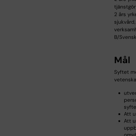
tjänstgö
2 års yr
sjukvård
verksamh
B/Svensk
Mål
Syftet m
vetenskap
utvec
perso
syft
Att 
Att 
uppby
omvä