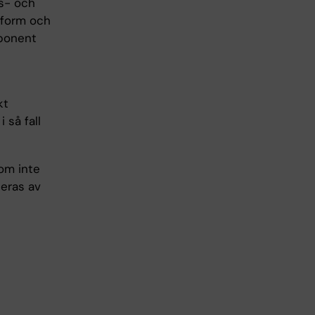
gs- och
tform och
pponent
kt
 så fall
som inte
leras av