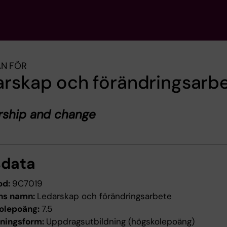
AN FÖR
arskap och förändringsarb
rship and change
sdata
od:
9C7019
ns namn:
Ledarskap och förändringsarbete
olepoäng:
7.5
dningsform:
Uppdragsutbildning (högskolepoäng)