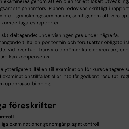
n examineras genom att en plan för ett lokalt utvecklin
gsarbete genomförs. Planen redovisas skriftligt i rappor
 vid ett granskningsseminarium, samt genom att vara o
 kursdeltagares rapporter.
riskt deltagande: Undervisningen ges under några få,
ngande tillfällen per termin och förutsätter obligatoris
de. Vid eventuell frånvaro bedömer kursledaren om, och i
nvaro kan kompenseras.
a ytterligare tillfällen till examination för kursdeltagare 
d examinationstillfället eller inte får godkänt resultat, reg
om uppdragsutbildning.
a föreskrifter
ntroll
ftliga examinationer genomgår plagiatkontroll