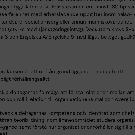
ringsintyg). Alternativt krävs examen om minst 180 hp s
keserfarenhet med arbetsledande uppgifter inom hälso-
, tandvård, social omsorg eller annan människovårdande
et (styrks med tjänstgöringsintyg). Dessutom krävs Sv
a 3 och Engelska A/Engelska 5 med lägst betyget godk
ed kursen är att utifrån grundläggande teori och ett
ligt förhållningssätt:
kla deltagarnas förmåga att förstå relationen mellan att 
n och roll i relation till organisationens mål och övergr
e
utveckla deltagarnas kompetens och identitet som chef/
utifrån teoribildning inom ämnesområdet studera organis
ggnad samt förstå hur organisationer förhåller sig till si
rld