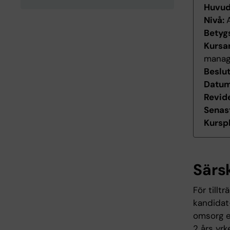
Huvu
Nivå:
Betyg
Kursan
manag
Beslu
Datum 
Revid
Senas
Kurspl
Särs
För tillt
kandidat
omsorg e
2 års yr