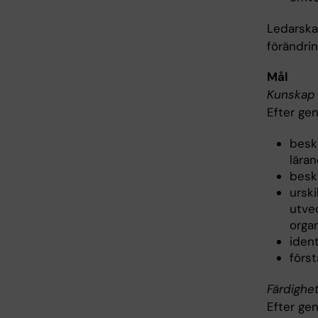
Ledarska
förändri
Mål
Kunskap 
Efter ge
besk
läran
beskr
ursk
utve
orga
ident
förs
Färdighe
Efter ge