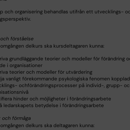
p och organisering behandlas utifrån ett utvecklings- o
ngsperspektiv.
och förståelse
nomgången delkurs ska kursdeltagaren kunna:
riva grundläggande teorier och modeller för förändring 
de i organisationer
iva teorier och modeller för utvärdering
ilja vanligt förekommande psykologiska fenomen kopplade
cklings- ochförändringsprocesser på individ-, grupp- o
nisationsnivå
ifiera hinder och möjligheter i förändringsarbete
tå ledarskapets betydelse i förändringsarbete
t och förmåga
nomgången delkurs ska deltagaren kunna: