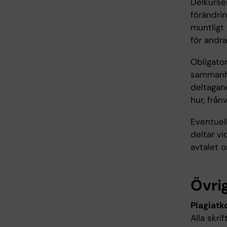
Delkurse
förändrin
muntligt
för andra
Obligato
sammanhä
deltagan
hur, frå
Eventuell
deltar vi
avtalet 
Övrig
Plagiatko
Alla skri