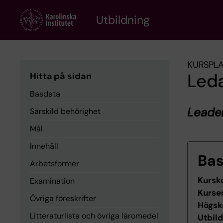
Skip
to
Utbildning
main
content
KURSPL
Led
Hitta på sidan
Basdata
Leade
Särskild behörighet
Mål
Innehåll
Ba
Arbetsformer
Kursk
Examination
Kurse
Övriga föreskrifter
Högsk
Litteraturlista och övriga läromedel
Utbil