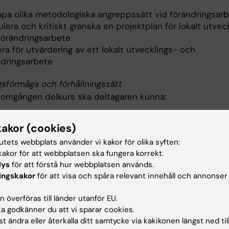
ämpa olika metodologiska angreppssätt vid förändringsar
lera och kritiskt granska en projektplan för lokalt utvec
förändringsarbete
ra för utvärdering av ett lokalt utvecklings- och
ndringsarbete
gsförmåga och förhållningssätt
nomgången delkurs ska deltagaren kunna:
riva, diskutera och värdera val av metod för genomföran
kakor (cookies)
lt utvecklings- och förändringsarbete
tutets webbplats använder vi kakor för olika syften:
akor för att webbplatsen ska fungera korrekt.
håll
lys
för att förstå hur webbplatsen används.
ingskakor
för att visa och spåra relevant innehåll och annonser
 organisationsförändring
 överföras till länder utanför EU.
ngsprocesser på individ-, grupp- och organisationsnivå
 godkänner du att vi sparar cookies.
p vid förändring
t ändra eller återkalla ditt samtycke via kakikonen längst ned til
ngs- och lärandeprocesser hos individer och grupper