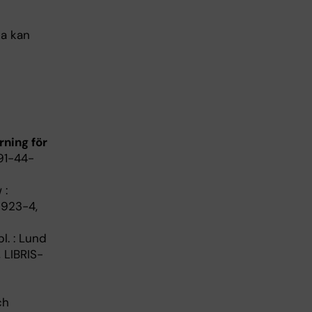
ka kan
rning för
 91-44-
 :
3923-4,
ppl. : Lund
, LIBRIS-
ch