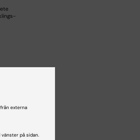
bete
klings-
de av
 från externa
l vänster på sidan.