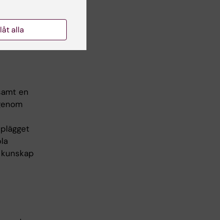
llåt alla
 samt en
 genom
pplägget
la
k kunskap