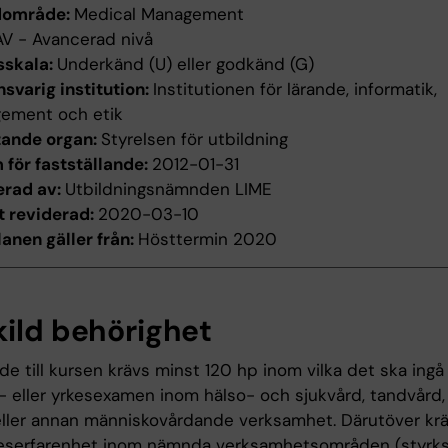
dområde:
Medical Management
AV - Avancerad nivå
sskala:
Underkänd (U) eller godkänd (G)
svarig institution:
Institutionen för lärande, informatik,
ement och etik
tande organ:
Styrelsen för utbildning
för fastställande:
2012-01-31
erad av:
Utbildningsnämnden LIME
t reviderad:
2020-03-10
anen gäller från:
Hösttermin 2020
kild behörighet
räde till kursen krävs minst 120 hp inom vilka det ska ingå
- eller yrkesexamen inom hälso- och sjukvård, tandvård, 
ller annan människovårdande verksamhet. Därutöver kr
keserfarenhet inom nämnda verksamhetsområden (styrk