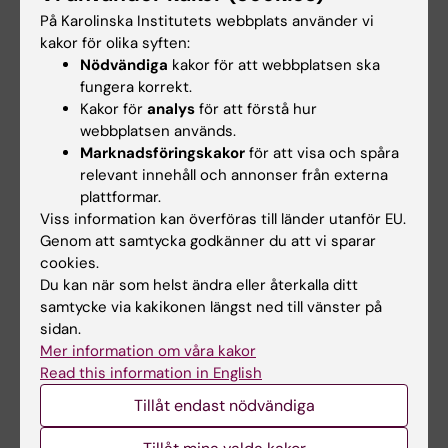
avvikelsehantering, risk- och
På Karolinska Institutets webbplats använder vi
händelseanalys, strukturerad
kakor för olika syften:
journalgranskning, kvalitetsregister,
Nödvändiga
kakor för att webbplatsen ska
systematiskt förbättringsarbete och
fungera korrekt.
säkerhetsledning
Kakor för
analys
för att förstå hur
Specifika vårdskadeområden relaterade
webbplatsen används.
Marknadsföringskakor
för att visa och spåra
till pågående projekt, t ex. problem
relevant innehåll och annonser från externa
relaterade till leverans och hantering av
plattformar.
sterila instrument, överlämningar i
Viss information kan överföras till länder utanför EU.
vårdens övergångar, fallskador,
Genom att samtycka godkänner du att vi sparar
smittspridning och vårdrelaterade
cookies.
infektioner, suicidprevention
Du kan när som helst ändra eller återkalla ditt
samtycke via kakikonen längst ned till vänster på
sidan.
Utbildningen syftar till att deltagarna kan
Mer information om våra kakor
tillgodogöra sig och tillämpa dessa insikter
Read this information in English
och kompetenser i sitt arbete. Deltagarna
Tillåt endast nödvändiga
driver projekt som innebär skapande av nya
vårdmiljöer, överflyttning och driftsättning av