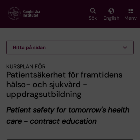
Skip
to
main
Sök
English
Meny
content
Hitta på sidan
KURSPLAN FÖR
Patientsäkerhet för framtidens
hälso- och sjukvård -
uppdragsutbildning
Patient safety for tomorrow's health
care - contract education