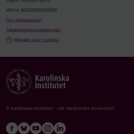
Org.nr: 202100-2973
VAT.nr: SE202100297301
Om webbplatsen
Tillgänglighetsredogörelse
Manage your cookies
© Karolinska Institutet - ett medicinskt universitet