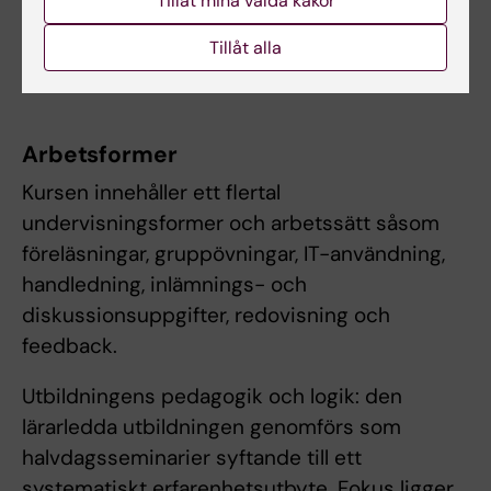
Tillåt mina valda kakor
vårdverksamheter.
Tillåt alla
Kursen är indelad i 6 moduler.
Arbetsformer
Kursen innehåller ett flertal
undervisningsformer och arbetssätt såsom
föreläsningar, gruppövningar, IT-användning,
handledning, inlämnings- och
diskussionsuppgifter, redovisning och
feedback.
Utbildningens pedagogik och logik: den
lärarledda utbildningen genomförs som
halvdagsseminarier syftande till ett
systematiskt erfarenhetsutbyte. Fokus ligger