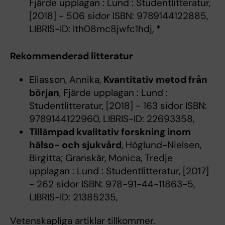
Fjärde upplagan : Lund : Studentlitteratur,
[2018] - 506 sidor ISBN: 9789144122885,
LIBRIS-ID: lth08mc8jwfc1hdj, *
Rekommenderad litteratur
Eliasson, Annika,
Kvantitativ metod från
början
, Fjärde upplagan : Lund :
Studentlitteratur, [2018] - 163 sidor ISBN:
9789144122960, LIBRIS-ID: 22693358,
Tillämpad kvalitativ forskning inom
hälso- och sjukvård
, Höglund-Nielsen,
Birgitta; Granskär, Monica, Tredje
upplagan : Lund : Studentlitteratur, [2017]
- 262 sidor ISBN: 978-91-44-11863-5,
LIBRIS-ID: 21385235,
Vetenskapliga artiklar tillkommer.