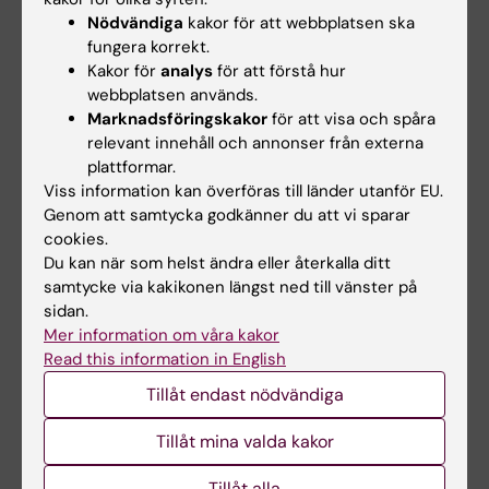
författande av vetenskapligt arbete
Nödvändiga
kakor för att webbplatsen ska
fungera korrekt.
presentation och försvar av
Kakor för
analys
för att förstå hur
examensarbete
webbplatsen används.
opponering på annan students
Marknadsföringskakor
för att visa och spåra
examensarbete
relevant innehåll och annonser från externa
plattformar.
Viss information kan överföras till länder utanför EU.
Arbetsformer
Genom att samtycka godkänner du att vi sparar
cookies.
Kursen använder arbetsformer som syftar till
Du kan när som helst ändra eller återkalla ditt
aktivt kunskapssökande, kritisk reflektion och
samtycke via kakikonen längst ned till vänster på
problemlösning utifrån ett vetenskapligt
sidan.
Mer information om våra kakor
förhållningssätt. Arbetsformerna syftar till att
Read this information in English
främja deltagarnas eget ansvar samt
Tillåt endast nödvändiga
självständiga kunskapsinhämtning i och
utanför klassrummet. I läraktiviteterna
Tillåt mina valda kakor
integreras ett team-baserat lärande där
Tillåt alla