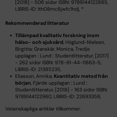
[2018] - 506 sidor ISBN: 9789144122885,
LIBRIS-ID: lth08mc8jwfc1hdj, *
Rekommenderad litteratur
Tillämpad kvalitativ forskning inom
hälso- och sjukvård
, Höglund-Nielsen,
Birgitta; Granskär, Monica, Tredje
upplagan : Lund : Studentlitteratur, [2017]
- 262 sidor ISBN: 978-91-44-11863-5,
LIBRIS-ID: 21385235,
Eliasson, Annika,
Kvantitativ metod från
början
, Fjärde upplagan : Lund :
Studentlitteratur, [2018] - 163 sidor ISBN:
9789144122960, LIBRIS-ID: 22693358,
Vetenskapliga artiklar tillkommer.