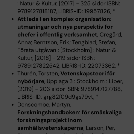
: Natur & Kultur, [2017] - 325 sidor ISBN:
9789127818187, LIBRIS-ID: 19957826, *
Att leda i en komplex organisation
:
utmaningar och nya perspektiv för
chefer i offentlig verksamhet
, Cregård,
Anna; Berntson, Erik; Tengblad, Stefan,
Första utgåvan : [Stockholm] : Natur &
Kultur, [2018] - 219 sidor ISBN:
9789127822542, LIBRIS-ID: 22073362, *
Thurén, Torsten,
Vetenskapsteori för
nybörjare
, Upplaga 3 : Stockholm : Liber,
[2019] - 203 sidor ISBN: 9789147127788,
LIBRIS-ID: grg82f09d9gs79vt, *
Denscombe, Martyn,
Forskningshandboken
:
för småskaliga
forskningsprojekt inom
samhällsvetenskaperna
, Larson, Per,