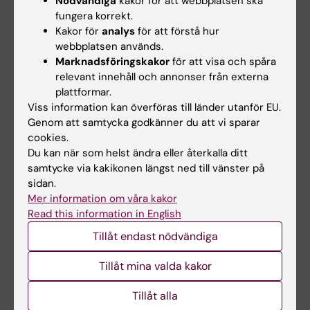
Implementation of proposed DSM-5
Nödvändiga
kakor för att webbplatsen ska
fungera korrekt.
criteria to a large naturalistic database
Kakor för
analys
för att förstå hur
and comparison of present and future
,
webbplatsen används.
Inst J Eat Dis, 45:353-361, 2021
Marknadsföringskakor
för att visa och spåra
Björk, m fl,
Negative self-image and
relevant innehåll och annonser från externa
prognosis in eating disorders: Results at
plattformar.
Viss information kan överföras till länder utanför EU.
3 years follow-up
, Eat Behav, 8:398-40,
Genom att samtycka godkänner du att vi sparar
2007
cookies.
Bulik, Cynthia M,
Personliga reflektioner
Du kan när som helst ändra eller återkalla ditt
och vad ANGI-resultaten betyder för
samtycke via kakikonen längst ned till vänster på
patienter, familjer och kliniker idag
,
sidan.
ANGI, 2019
https://angi.se/personliga-
Mer information om våra kakor
Read this information in English
reflektioner-och-vad-angi-resultaten-
betyder-fo%cc%88r-patienter-familjer-
Tillåt endast nödvändiga
och-kliniker-idag/
,
Tillåt mina valda kakor
Bulik, Cynthia M,
Resultaten från ANGI
studien
, ANGI, 2019
Resultaten från ANGI
Tillåt alla
studien
,