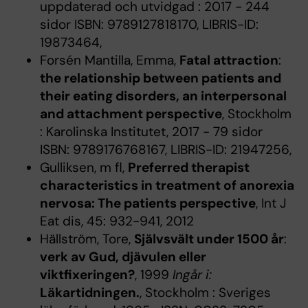
uppdaterad och utvidgad : 2017 - 244
sidor ISBN: 9789127818170, LIBRIS-ID:
19873464,
Forsén Mantilla, Emma,
Fatal attraction
:
the relationship between patients and
their eating disorders, an interpersonal
and attachment perspective
, Stockholm
: Karolinska Institutet, 2017 - 79 sidor
ISBN: 9789176768167, LIBRIS-ID: 21947256,
Gulliksen, m fl,
Preferred therapist
characteristics in treatment of anorexia
nervosa: The patients perspective
, Int J
Eat dis, 45: 932-941, 2012
Hällström, Tore,
Självsvält under 1500 år
:
verk av Gud, djävulen eller
viktfixeringen?
, 1999
Ingår i:
Läkartidningen.
, Stockholm : Sveriges