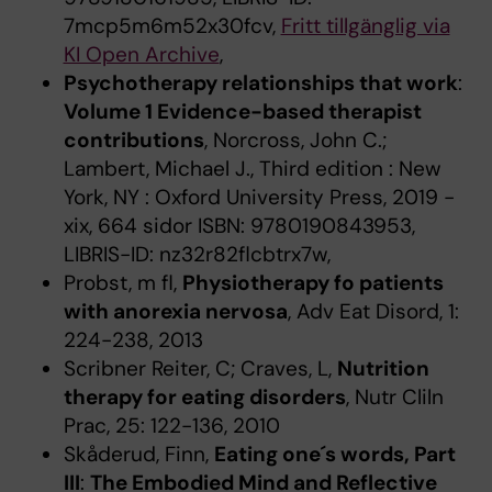
7mcp5m6m52x30fcv,
Fritt tillgänglig via
KI Open Archive
,
Psychotherapy relationships that work
:
Volume 1 Evidence-based therapist
contributions
, Norcross, John C.;
Lambert, Michael J., Third edition : New
York, NY : Oxford University Press, 2019 -
xix, 664 sidor ISBN: 9780190843953,
LIBRIS-ID: nz32r82flcbtrx7w,
Probst, m fl,
Physiotherapy fo patients
with anorexia nervosa
, Adv Eat Disord, 1:
224-238, 2013
Scribner Reiter, C; Craves, L,
Nutrition
therapy for eating disorders
, Nutr Cliln
Prac, 25: 122-136, 2010
Skåderud, Finn,
Eating one´s words, Part
III
:
The Embodied Mind and Reflective