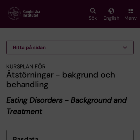
Skip
to
main
Sök
English
Meny
content
Hitta på sidan
KURSPLAN FÖR
Ätstörningar - bakgrund och
behandling
Eating Disorders - Background and
Treatment
Basdata