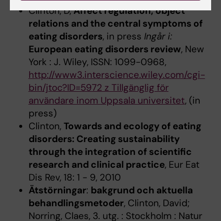
Clinton, D,
Affect regulation, object
relations and the central symptoms of
eating disorders
, in press
Ingår i:
European eating disorders review
, New
York : J. Wiley, ISSN: 1099-0968,
http://www3.interscience.wiley.com/cgi-
bin/jtoc?ID=5972 z Tillgänglig för
användare inom Uppsala universitet
, (in
press)
Clinton,
Towards and ecology of eating
disorders: Creating sustainability
through the integration of scientific
research and clinical practice
, Eur Eat
Dis Rev, 18: 1 - 9, 2010
Ätstörningar
:
bakgrund och aktuella
behandlingsmetoder
, Clinton, David;
Norring, Claes, 3. utg. : Stockholm : Natur