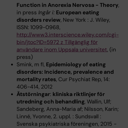
Function in Anorexia Nervosa - Theory
,
in press
Ingår i:
European eating
disorders review
, New York : J. Wiley,
ISSN: 1099-0968,
http://www3.interscience.wiley.com/cgi-
bin/jtoc?ID=5972 z Tillgänglig för
användare inom Uppsala universitet
, (in
press)
Smink, m fl,
Epidemiology of eating
disorders: Incidence, prevalence and
mortality rates
, Cur Psychiat Rep, 14:
406-414, 2012
Ätstörningar
:
kliniska riktlinjer för
utredning och behandling
, Wallin, Ulf;
Sandeberg, Anna-Maria af; Nilsson, Karin;
Linné, Yvonne, 2. uppl. : Sundsvall :
Svenska psykiatriska föreningen, 2015 -