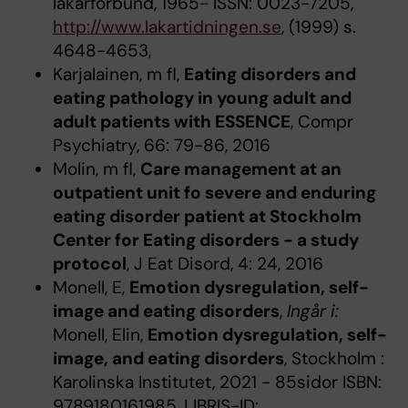
läkarförbund, 1965- ISSN: 0023-7205,
http://www.lakartidningen.se
, (1999) s.
4648-4653,
Karjalainen, m fl,
Eating disorders and
eating pathology in young adult and
adult patients with ESSENCE
, Compr
Psychiatry, 66: 79-86, 2016
Molin, m fl,
Care management at an
outpatient unit fo severe and enduring
eating disorder patient at Stockholm
Center for Eating disorders - a study
protocol
, J Eat Disord, 4: 24, 2016
Monell, E,
Emotion dysregulation, self-
image and eating disorders
,
Ingår i:
Monell, Elin,
Emotion dysregulation, self-
image, and eating disorders
, Stockholm :
Karolinska Institutet, 2021 - 85sidor ISBN:
9789180161985, LIBRIS-ID: