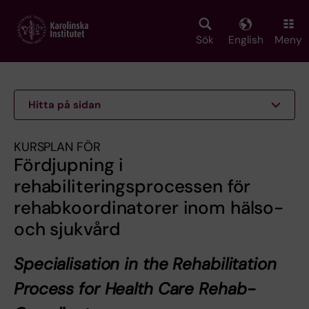
Skip
to
main
Sök
English
Meny
content
Hitta på sidan
KURSPLAN FÖR
Fördjupning i
rehabiliteringsprocessen för
rehabkoordinatorer inom hälso-
och sjukvård
Specialisation in the Rehabilitation
Process for Health Care Rehab-