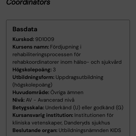
Coordinators
Basdata
Kurskod:
9D1009
Kursens namn:
Fördjupning i
rehabiliteringsprocessen för
rehabkoordinatorer inom hälso- och sjukvård
Högskolepoäng:
3
Utbildningsform:
Uppdragsutbildning
(högskolepoäng)
Huvudområde:
Övriga ämnen
Nivå:
AV - Avancerad nivå
Betygsskala:
Underkänd (U) eller godkänd (G)
Kursansvarig institution:
Institutionen för
kliniska vetenskaper, Danderyds sjukhus
Beslutande organ:
Utbildningsnämnden KIDS