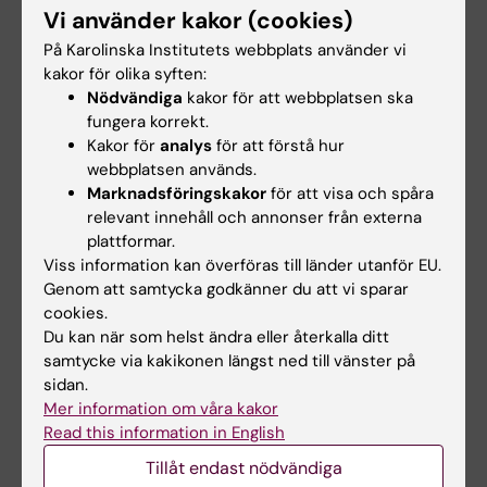
Vi använder kakor (cookies)
På Karolinska Institutets webbplats använder vi
Examination
kakor för olika syften:
Kursen examineras genom individuell skriftlig
Nödvändiga
kakor för att webbplatsen ska
rapport.
fungera korrekt.
Kakor för
analys
för att förstå hur
webbplatsen används.
Utöver detta krävs 100% närvaro vid
Marknadsföringskakor
för att visa och spåra
kursseminarierna.
relevant innehåll och annonser från externa
plattformar.
Viss information kan överföras till länder utanför EU.
Litteraturlista och övriga läromedel
Genom att samtycka godkänner du att vi sparar
cookies.
Du kan när som helst ändra eller återkalla ditt
Obligatorisk litteratur
samtycke via kakikonen längst ned till vänster på
sidan.
Våld i nära relationer - Lärmodul på SLL
Mer information om våra kakor
Read this information in English
lärtorget Öppna kurser
, Akademiskt
primärvårdscentrum,
Tillåt endast nödvändiga