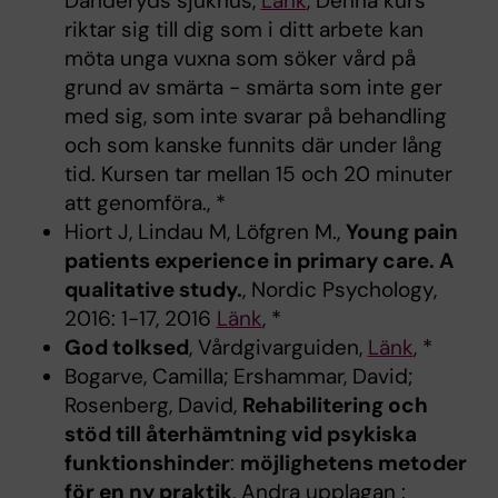
Danderyds sjukhus,
Länk
, Denna kurs
riktar sig till dig som i ditt arbete kan
möta unga vuxna som söker vård på
grund av smärta - smärta som inte ger
med sig, som inte svarar på behandling
och som kanske funnits där under lång
tid. Kursen tar mellan 15 och 20 minuter
att genomföra., *
Hiort J, Lindau M, Löfgren M.,
Young pain
patients experience in primary care. A
qualitative study.
, Nordic Psychology,
2016: 1-17, 2016
Länk
, *
God tolksed
, Vårdgivarguiden,
Länk
, *
Bogarve, Camilla; Ershammar, David;
Rosenberg, David,
Rehabilitering och
stöd till återhämtning vid psykiska
funktionshinder
:
möjlighetens metoder
för en ny praktik
, Andra upplagan :