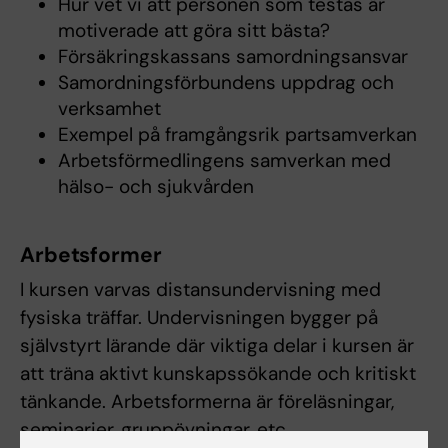
Hur vet vi att personen som testas är
motiverade att göra sitt bästa?
Försäkringskassans samordningsansvar
Samordningsförbundens uppdrag och
verksamhet
Exempel på framgångsrik partsamverkan
Arbetsförmedlingens samverkan med
hälso- och sjukvården
Arbetsformer
I kursen varvas distansundervisning med
fysiska träffar. Undervisningen bygger på
självstyrt lärande där viktiga delar i kursen är
att träna aktivt kunskapssökande och kritiskt
tänkande. Arbetsformerna är föreläsningar,
seminarier, gruppövningar, etc.