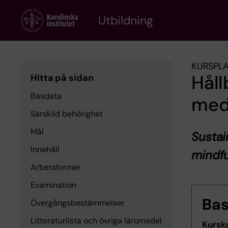
Skip
to
Utbildning
main
content
KURSPL
Håll
Hitta på sidan
Basdata
med
Särskild behörighet
Mål
Sustai
Innehåll
mindf
Arbetsformer
Examination
Ba
Övergångsbestämmelser
Litteraturlista och övriga läromedel
Kursk