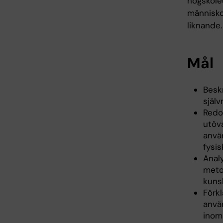
högskole
människo
liknande.
Mål
Besk
själv
Redo
utöv
anvä
fysis
Anal
metod
kuns
Förk
använ
inom 