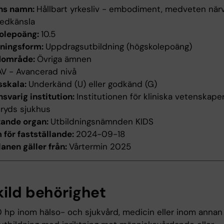
ns namn:
Hållbart yrkesliv - embodiment, medveten när
edkänsla
olepoäng:
10.5
dningsform:
Uppdragsutbildning (högskolepoäng)
dområde:
Övriga ämnen
AV - Avancerad nivå
sskala:
Underkänd (U) eller godkänd (G)
svarig institution:
Institutionen för kliniska vetenskaper
ryds sjukhus
tande organ:
Utbildningsnämnden KIDS
för fastställande:
2024-09-18
anen gäller från:
Vårtermin 2025
kild behörighet
0 hp inom hälso- och sjukvård, medicin eller inom annan