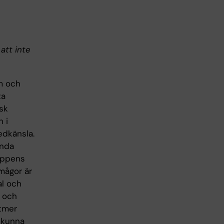
att inte
m och
ta
sk
 i
edkänsla.
mnda
roppens
mågor är
al och
s och
ltmer
t kunna