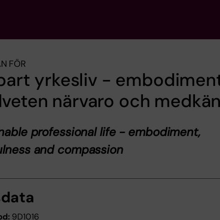
AN FÖR
bart yrkesliv - embodiment
veten närvaro och medkän
nable professional life - embodiment,
ulness and compassion
sdata
od:
9D1016