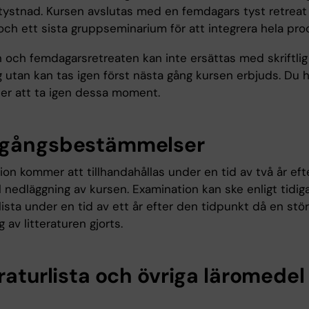
i tystnad. Kursen avslutas med en femdagars tyst retreat
och ett sista gruppseminarium för att integrera hela pro
 och femdagarsretreaten kan inte ersättas med skriftlig
 utan kan tas igen först nästa gång kursen erbjuds. Du h
ter att ta igen dessa moment.
gångsbestämmelser
on kommer att tillhandahållas under en tid av två år eft
 nedläggning av kursen. Examination kan ske enligt tidig
rlista under en tid av ett år efter den tidpunkt då en stö
g av litteraturen gjorts.
raturlista och övriga läromedel