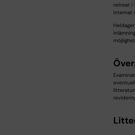
retreat 
internat 
Heldagen
inlämning
möjlighe
Över
Examinati
eventuell
litteratu
reviderin
Litte