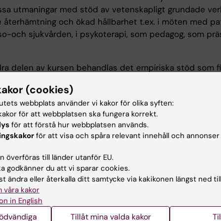
sa utmaningar med stöd av vetenskapligt grundade verk
 återhämtning och ökad hållbarhet t.ex. i möten med pa
so-och sjukvården, i psykoterapi, som pedagog, som präs
dra delen av kursen behandlas det empiriska stöd som f
ndfulness- och medkänslobaserad metodik och embod
kakor (cookies)
ende på de underliggande processer och verkningsme
tutets webbplats använder vi kakor för olika syften:
ills visats. Medvetenhet och acceptans påverkas på fyra 
akor för att webbplatsen ska fungera korrekt.
roplastiskt, psykologiskt, beteendemässigt och fysiologi
lys
för att förstå hur webbplatsen används.
med dessa frågor innebär att uppleva, kritiskt utforska 
ingskakor
för att visa och spåra relevant innehåll och annonser
a litteraturen och forskningen kring denna metodik.
 överföras till länder utanför EU.
r grundläggande för kommande vidareutbildning i att led
 godkänner du att vi sparar cookies.
t ändra eller återkalla ditt samtycke via kakikonen längst ned til
 våra kakor
tsformer
on in English
nödvändiga
Tillåt mina valda kakor
Ti
ningen består av interaktiva gruppträffar och en femdag