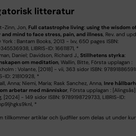
atorisk litteratur
t-Zinn, Jon,
Full catastrophe living
:
using the wisdom of
 and mind to face stress, pain, and illness
, Rev. and up
 York : Bantam Books, 2013 - lxv, 650 pages ISBN:
345536938, LIBRIS-ID: 16611871, *
an, Daniel; Davidson, Richard J.,
Stillhetens styrka
:
nskapen om meditation
, Wallin, Bitte, Första upplagan :
holm : Volante, [2018] - vii, 363 sidor ISBN: 97891886591
S-ID: 21810928, *
ll, Anna; Niemi, Maria; Rask Sanchez, Anna,
Inre hållbar
som arbetar med människor
, Första upplagan : [Alingsås]
g, [2024] - 149 sidor ISBN: 9789198729733, LIBRIS-ID:
p9ljhgks9knl, *
tillkommer artiklar och ljudfiler som delas ut under kur