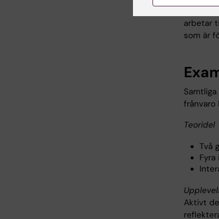
retreat i
arbetar t
som är fö
Exam
Samtliga 
frånvaro
Teoridel
Två 
Fyra
Inter
Upplevel
Aktivt d
reflekte