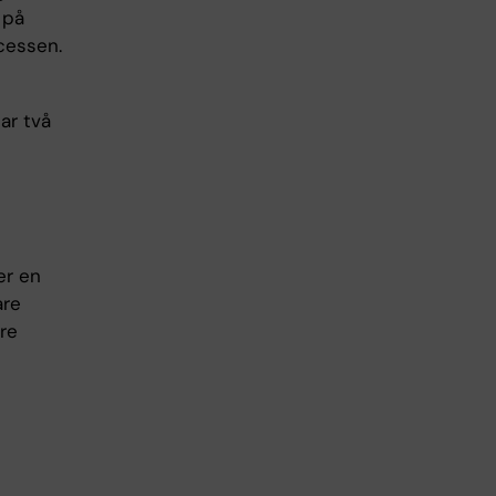
 på
cessen.
ar två
er en
are
rre