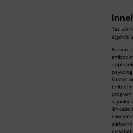
Inne
"Att vård
åtgärda 
Kursen u
embodime
upplevel
psykolog
kursen ä
Embodime
program 
signaler
länkade t
känslomäs
sårbarhet
ovisshet