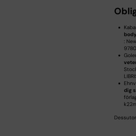
Oblig
Kaba
body
: New
9780
Golem
vete
Stock
LIBRI
Ehnva
dig 
förla
k22m
Dessutom 