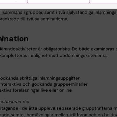
 tystnad på internat, föreläsningar och seminarier där de
illsammans i grupper, samt i två självständiga inlämning
rankrade till två av seminarierna.
ination
lärandeaktiviteter är obligatoriska. De både examineras 
 kompletteras i enlighet med bedömningskriterierna:
godkända skriftliga inlämningsuppgifter
 interaktiva och godkända gruppseminarier
aktiva föreläsningar live eller online
sebaserad del
eltagande i de åtta upplevelsebaserade gruppträffarna 
rande samtal, hemövningar mellan träffarna och en helda