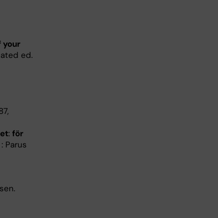
 your
dated ed.
87,
het
:
för
 : Parus
sen.