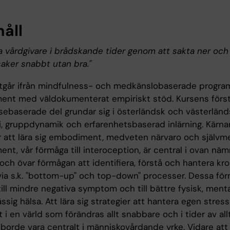
håll
a vårdgivare i brådskande tider genom att sakta ner och 
saker snabbt utan bra."
tgår ifrån mindfulness- och medkänslobaserade progra
nt med väldokumenterat empiriskt stöd. Kursens förs
sebaserade del grundar sig i österländsk och västerländ
i, gruppdynamik och erfarenhetsbaserad inlärning. Kärnan
r att lära sig embodiment, medveten närvaro och självm
nt, vår förmåga till interoception, är central i ovan nä
och övar förmågan att identifiera, förstå och hantera k
 via s.k. "bottom-up" och top-down" processer. Dessa för
ill mindre negativa symptom och till bättre fysisk, ment
sig hälsa. Att lära sig strategier att hantera egen stres
 i en värld som förändras allt snabbare och i tider av al
 borde vara centralt i människovårdande yrke. Vidare at