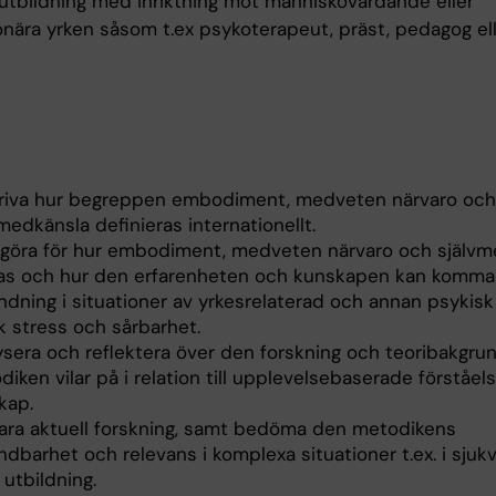
utbildning med inriktning mot människovårdande eller
nära yrken såsom t.ex psykoterapeut, präst, pedagog el
riva hur begreppen embodiment, medveten närvaro och
medkänsla definieras internationellt.
göra för hur embodiment, medveten närvaro och självm
as och hur den erfarenheten och kunskapen kan komma t
ndning i situationer av yrkesrelaterad och annan psykis
k stress och sårbarhet.
ysera och reflektera över den forskning och teoribakgr
iken vilar på i relation till upplevelsebaserade förståel
kap.
lara aktuell forskning, samt bedöma den metodikens
dbarhet och relevans i komplexa situationer t.ex. i sjuk
utbildning.