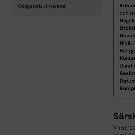
Kurse
Obligatorisk litteratur
och m
Högsk
Utbil
Huvu
Nivå:
Betyg
Kursan
Dande
Beslu
Datum 
Kurspl
Särs
Minst 12