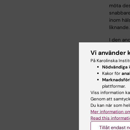
möta des
snabbare
inom häl
liknande.
I den an
kring mi
Vi använder 
med avse
På Karolinska Insti
som hitt
Nödvändiga
k
sätt; neu
Kakor för
ana
Arbetet 
Marknadsför
diskuter
plattformar.
Viss information kan
Kursen ä
Genom att samtycka
Du kan när som hels
Mer information om
Arbe
Read this informati
Tillåt endast 
Undervis