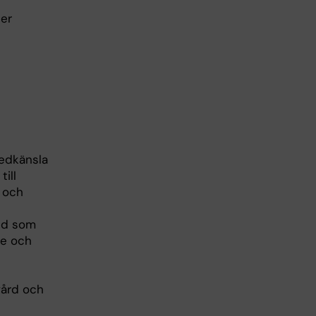
ler
edkänsla
ill
k och
und som
se och
vård och