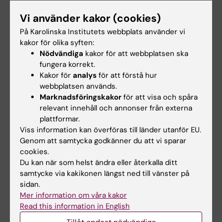
OSCE (praktiskt stationsbaserat prov av
Vi använder kakor (cookies)
färdigheter att anlägga olika typer av gips),
På Karolinska Institutets webbplats använder vi
genomförs fysiskt på Danderyds sjukhus.
kakor för olika syften:
Nödvändiga
kakor för att webbplatsen ska
fungera korrekt.
Arbetsformer
Kakor för
analys
för att förstå hur
webbplatsen används.
Kursen är upplagd med ca 50% på Danderyds
Marknadsföringskakor
för att visa och spåra
sjukhus och ca 50% på distans (hemsjukhus).
relevant innehåll och annonser från externa
plattformar.
Föreläsningar på Danderyds sjukhus.
Viss information kan överföras till länder utanför EU.
Genom att samtycka godkänner du att vi sparar
Färdighetsträning på Danderyds sjukhus och
cookies.
Du kan när som helst ändra eller återkalla ditt
självträning på distans (50/50)
samtycke via kakikonen längst ned till vänster på
sidan.
Verksamhetsförlagd utbildning genomförs på
Mer information om våra kakor
respektive hemsjukhus. Uppföljning sker
Read this information in English
digitalt via lärplattform.