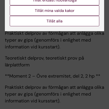
Tillåt endast nödvändiga
Tillåt mina valda kakor
Examination
Tillåt alla
Moment 1 – Övre extremitet, del 1, 2,5 hp
Praktiskt delprov av förmågan att anlägga olika
typer av gips (genomförs i enlighet med
information vid kursstart).
Teoretiskt delprov, teoretiskt prov på
lärplattform
**Moment 2 – Övre extremitet, del 2, 2 hp **
Praktiskt delprov av förmågan att anlägga olika
typer av gips (genomförs i enlighet med
information vid kursstart).