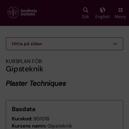
Skip
to
main
Sök
English
Meny
content
Hitta på sidan
KURSPLAN FÖR
Gipsteknik
Plaster Techniques
Basdata
Kurskod:
9D1018
Kursens namn:
Gipsteknik