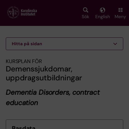
Skip
to
main
Sök
English
Meny
content
Hitta på sidan
KURSPLAN FÖR
Demenssjukdomar,
uppdragsutbildningar
Dementia Disorders, contract
education
Basdata