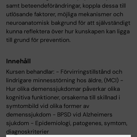
samt beteendeförändringar, koppla dessa till
utlösande faktorer, möjliga mekanismer och
neuroanatomisk bakgrund för att självständigt
kunna reflektera över hur kunskapen kan ligga
till grund för prevention.
Innehåll
Kursen behandlar: - Förvirringstillstånd och
lindrigare minnesstörning hos äldre, (MCI) -
Hur olika demenssjukdomar påverkar olika
kognitiva funktioner, orsakerna till skillnad i
symtombild vid olika former av
demenssjukdom - BPSD vid Alzheimers
sjukdom - Epidemiologi, patogenes, symtom,
diagnoskriterier