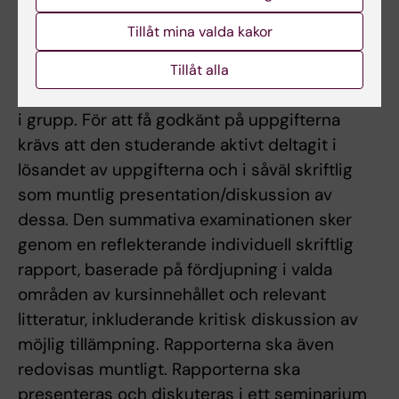
summativa, dvs utvärdering av kursens
Tillåt mina valda kakor
innehåll. Den formativa examinationen sker
genom aktivt deltagande i
Tillåt alla
seminarieredovisningar, både individuella och
i grupp. För att få godkänt på uppgifterna
krävs att den studerande aktivt deltagit i
lösandet av uppgifterna och i såväl skriftlig
som muntlig presentation/diskussion av
dessa. Den summativa examinationen sker
genom en reflekterande individuell skriftlig
rapport, baserade på fördjupning i valda
områden av kursinnehållet och relevant
litteratur, inkluderande kritisk diskussion av
möjlig tillämpning. Rapporterna ska även
redovisas muntligt. Rapporterna ska
presenteras och diskuteras i ett seminarium