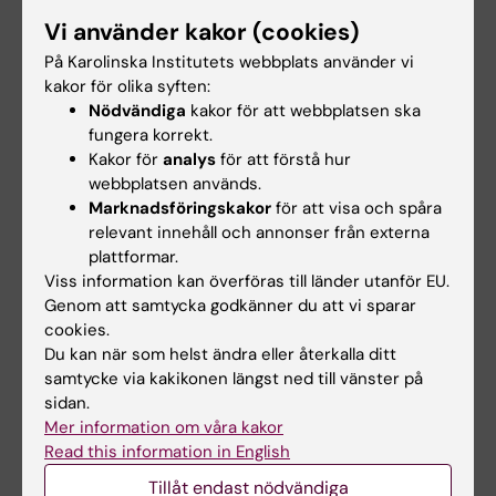
Vi använder kakor (cookies)
Arbetsformer
På Karolinska Institutets webbplats använder vi
kakor för olika syften:
Kursen genomförs som distansutbildning och
Nödvändiga
kakor för att webbplatsen ska
har ett studentaktiverande lärande i fokus
fungera korrekt.
som pedagogisk modell.
Kakor för
analys
för att förstå hur
webbplatsen används.
Distansundervisningen är IT-baserad och
Marknadsföringskakor
för att visa och spåra
utmärks av ett självständigt och kollaborativt
relevant innehåll och annonser från externa
lärande. I kursen förekommer såväl
plattformar.
individuella studieuppgifter, arbete i grupp,
Viss information kan överföras till länder utanför EU.
Genom att samtycka godkänner du att vi sparar
virtuella diskussioner och seminarier och
cookies.
föreläsningar.
Du kan när som helst ändra eller återkalla ditt
samtycke via kakikonen längst ned till vänster på
sidan.
Examination
Mer information om våra kakor
Read this information in English
Examinationsformerna är dels formativa, dvs
Tillåt endast nödvändiga
utvärdering under kursens gång, dels