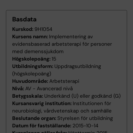
Basdata
Kurskod:
9H1054
Kursens namn:
Implementering av
evidensbaserad arbetsterapi för personer
med demenssjukdom
Högskolepoäng:
15
Utbildningsform:
Uppdragsutbildning
(högskolepoäng)
Huvudområde:
Arbetsterapi
Nivå:
AV - Avancerad nivå
Betygsskala:
Underkänd (U) eller godkänd (G)
Kursansvarig institution:
Institutionen för
neurobiologi, vårdvetenskap och samhälle
Beslutande organ:
Styrelsen för utbildning
Datum för fastställande:
2015-10-14