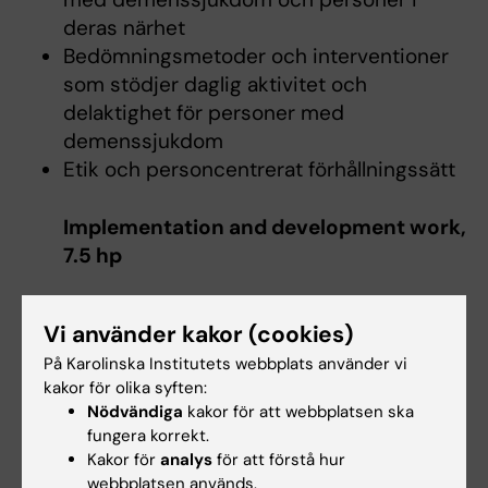
deras närhet
Bedömningsmetoder och interventioner
som stödjer daglig aktivitet och
delaktighet för personer med
demenssjukdom
Etik och personcentrerat förhållningssätt
Implementation and development work,
7.5 hp
Betygsskala: GU
Vi använder kakor (cookies)
Moment 2 behandlar teori och strategier
På Karolinska Institutets webbplats använder vi
inom implementerings och
kakor för olika syften:
förändringsarbete.
Nödvändiga
kakor för att webbplatsen ska
fungera korrekt.
Kakor för
analys
för att förstå hur
Arbetsformer
webbplatsen används.