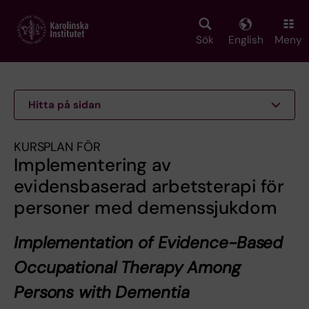
Skip
to
main
Sök
English
Meny
content
Hitta på sidan
KURSPLAN FÖR
Implementering av
evidensbaserad arbetsterapi för
personer med demenssjukdom
Implementation of Evidence-Based
Occupational Therapy Among
Persons with Dementia