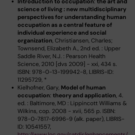
Introduction to occupation
:
the art and
science of living : new multidisciplinary
perspectives for understanding human
occupation as a central feature of
individual experience and social
organization
, Christiansen, Charles;
Townsend, Elizabeth A., 2nd ed. : Upper
Saddle River, N.J. : Pearson Health
Science, 2010 [dvs 2009] - xxi, 434 s.
ISBN: 978-0-13-199942-8, LIBRIS-ID:
11295729, *
Kielhofner, Gary,
Model of human
occupation
:
theory and application
, 4.
ed. : Baltimore, MD : Lippincott Williams &
Wilkins, cop. 2008 - xvii, 565 p. ISBN:
978-0-7817-6996-9 (alk. paper), LIBRIS-
ID: 10541557,
http://www.loc.gov/catdir/enhancements/