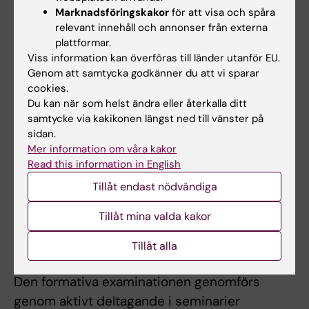
Marknadsföringskakor
för att visa och spåra
Kursen genomförs som distansutbildning och
relevant innehåll och annonser från externa
har ett studentaktiverande lärande i fokus
plattformar.
som pedagogisk modell. Distansutbildningen
Viss information kan överföras till länder utanför EU.
Genom att samtycka godkänner du att vi sparar
är IT-baserad och utmärks av självständigt
cookies.
och kollaborativt lärande. I kursen förekommer
Du kan när som helst ändra eller återkalla ditt
individuella studieuppgifter, arbete i grupp,
samtycke via kakikonen längst ned till vänster på
virtuella diskussioner, seminarier samt
sidan.
Mer information om våra kakor
föreläsningar.
Read this information in English
Tillåt endast nödvändiga
Examination
Tillåt mina valda kakor
Examinationsformerna är både formativa t ex
genom bedömning/återkoppling under
Tillåt alla
kursens gång och summativ av kursinnehållet.
Den formativa examinationen genomförs
genom aktivt deltagande i seminarier