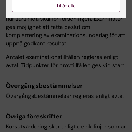
För sent inlämnade examinationsuppgifter
Tillåt alla
beaktas ej. Examinator bedömer om deltagare
har särskilda skäl för förseningen. Examinator
ges möjlighet att fatta beslut om
komplettering av examinationsunderlag för att
uppnå godkänt resultat.
Antalet examinationstillfällen regleras enligt
avtal. Tidpunkter för provtillfällen ges vid start.
Övergångsbestämmelser
Övergångsbestämmelser regleras enligt avtal.
Övriga föreskrifter
Kursutvärdering sker enligt de riktlinjer som är