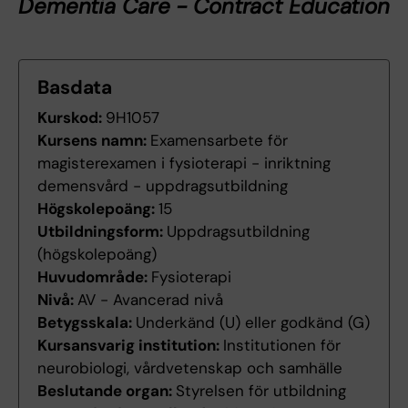
Dementia Care - Contract Education
Basdata
Kurskod:
9H1057
Kursens namn:
Examensarbete för
magisterexamen i fysioterapi - inriktning
demensvård - uppdragsutbildning
Högskolepoäng:
15
Utbildningsform:
Uppdragsutbildning
(högskolepoäng)
Huvudområde:
Fysioterapi
Nivå:
AV - Avancerad nivå
Betygsskala:
Underkänd (U) eller godkänd (G)
Kursansvarig institution:
Institutionen för
neurobiologi, vårdvetenskap och samhälle
Beslutande organ:
Styrelsen för utbildning