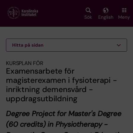
Skip
to
main
Sök
English
Meny
content
Hitta på sidan
KURSPLAN FÖR
Examensarbete för
magisterexamen i fysioterapi -
inriktning demensvård -
uppdragsutbildning
Degree Project for Master's Degree
(60 credits) in Physiotherapy -