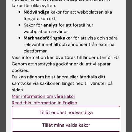
kakor för olika syften:
utbildningsinslagen eller tagit igen frånvaro i
Nödvändiga
kakor för att webbplatsen ska
enlighet med examinators anvisningar kan
fungera korrekt.
inte studieresultaten slutrapporteras.
Kakor för
analys
för att förstå hur
webbplatsen används.
Marknadsföringskakor
för att visa och spåra
Examination
relevant innehåll och annonser från externa
plattformar.
Examinationen utgörs av presentation och
Viss information kan överföras till länder utanför EU.
argumentation (respondentskap) av ett
Genom att samtycka godkänner du att vi sparar
cookies.
självständigt författat examensarbete med
Du kan när som helst ändra eller återkalla ditt
relevans för vetenskapsområdet samt
samtycke via kakikonen längst ned till vänster på
granskning och diskussion (opponentskap) av
sidan.
annan students examensarbete.
Mer information om våra kakor
Read this information in English
Examinationen bedöms utifrån såväl skriftligt
innehåll som aktivt respondentskap- och
Tillåt endast nödvändiga
opponentskap.
Tillåt mina valda kakor