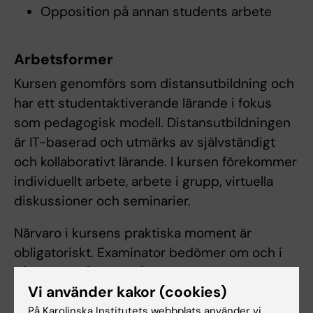
Opposition på annan students arbete
Arbetsformer
Kursen genomförs som distansutbildning och
har ett studentaktiverande lärande i fokus
som pedagogisk modell. Distansutbildningen
är IT-baserad och utmärks av självständigt
och kollaborativt lärande. I kursen förekommer
individuellt arbete, arbete i grupp, virtuella
diskussioner och seminarier.
Närvaro i kursens praktiska moment är
obligatoriskt. Examinator bedömer om och i
så fall hur frånvaro från obligatoriska
Vi använder kakor (cookies)
utbildningsinslag kan tas igen. Innan
deltagaren medverkat i de obligatoriska
På Karolinska Institutets webbplats använder vi