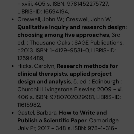
- xviii, 405 s. ISBN: 9781452275727,
LIBRIS-ID: 16594194,
Creswell, John W.; Creswell, John W.,
Qualitative inquiry and research design
:
choosing among five approaches
, 3rd
ed. : Thousand Oaks : SAGE Publications,
c2013. ISBN: 1-4129-9531-0, LIBRIS-ID:
12594489,
Hicks, Carolyn,
Research methods for
clinical therapists
:
applied project
design and analysis
, 5. ed. : Edinburgh :
Churchill Livingstone Elsevier, 2009 - xi,
406 s. ISBN: 9780702029981, LIBRIS-ID:
11615982,
Gastel, Barbara,
How to Write and
Publish a Scientific Paper
, Cambridge
Univ Pr, 2017 - 348 s. ISBN: 978-1-316-