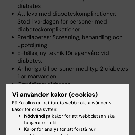
diabetes
Att leva med diabeteskomplikationer:
Stöd i vardagen för personer med
diabeteskomplikationer.
Prediabetes: Screening, behandling och
uppföljning
E-hälsa, ny teknik för egenvård vid
diabetes.
Anhöriga till personer med typ 2 diabetes
i primärvården
Graviditetsdiabetes
Vi använder kakor (cookies)
På Karolinska Institutets webbplats använder vi
Arbetsformer
kakor för olika syften:
Föreläsningar, demonstrationer, praktiska
Nödvändiga
kakor för att webbplatsen ska
fungera korrekt.
övningar i mindre grupp,
Kakor för
analys
för att förstå hur
patientfallsdiskussion i grupp och