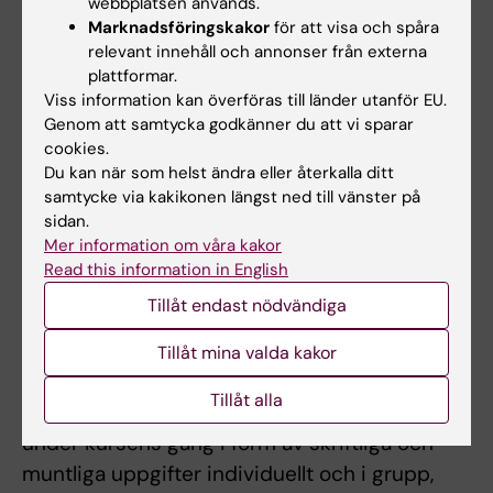
webbplatsen används.
hemuppgifter.
Marknadsföringskakor
för att visa och spåra
Obligatorisk närvaro på samtliga schemalagda
relevant innehåll och annonser från externa
plattformar.
föreläsningar/seminarier och gruppaktiviteter.
Viss information kan överföras till länder utanför EU.
Examinator bedömer om och i så fall hur
Genom att samtycka godkänner du att vi sparar
frånvaro från obligatoriska utbildningsinslag
cookies.
kan tas igen. Innan deltagaren medverkat i de
Du kan när som helst ändra eller återkalla ditt
samtycke via kakikonen längst ned till vänster på
obligatoriska utbildningsinslagen eller tagit
sidan.
igen frånvaro i enlighet med examinators
Mer information om våra kakor
anvisningar kan inte studieresultaten
Read this information in English
slutrapporteras.
Tillåt endast nödvändiga
Tillåt mina valda kakor
Examination
Tillåt alla
Examination sker kontinuerligt (formativt)
under kursens gång i form av skriftliga och
muntliga uppgifter individuellt och i grupp,