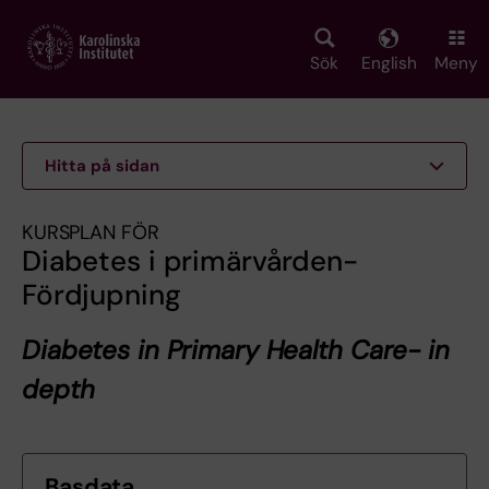
Skip
to
main
Sök
English
Meny
content
Hitta på sidan
KURSPLAN FÖR
Diabetes i primärvården-
Fördjupning
Diabetes in Primary Health Care- in
depth
Basdata