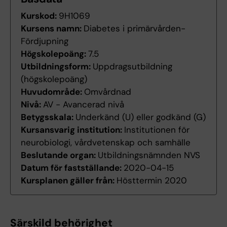
Kurskod:
9H1069
Kursens namn:
Diabetes i primärvården-
Fördjupning
Högskolepoäng:
7.5
Utbildningsform:
Uppdragsutbildning
(högskolepoäng)
Huvudområde:
Omvårdnad
Nivå:
AV - Avancerad nivå
Betygsskala:
Underkänd (U) eller godkänd (G)
Kursansvarig institution:
Institutionen för
neurobiologi, vårdvetenskap och samhälle
Beslutande organ:
Utbildningsnämnden NVS
Datum för fastställande:
2020-04-15
Kursplanen gäller från:
Hösttermin 2020
Särskild behörighet