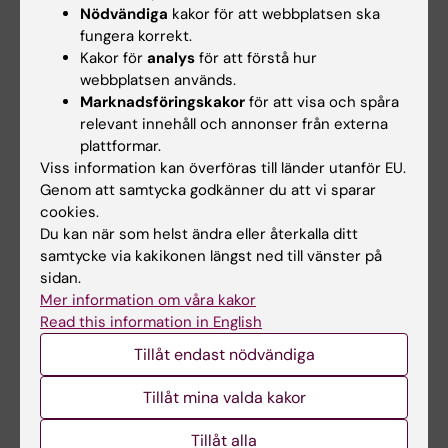
Nödvändiga
kakor för att webbplatsen ska
Om det föreligger särskilda skäl, eller behov av
fungera korrekt.
anpassning för student med
Kakor för
analys
för att förstå hur
webbplatsen används.
funktionsnedsättning får examinator fatta
Marknadsföringskakor
för att visa och spåra
beslut om att frångå kursplanens föreskrifter
relevant innehåll och annonser från externa
om examinationsform, antal
plattformar.
Viss information kan överföras till länder utanför EU.
examinationstillfällen, möjlighet till
Genom att samtycka godkänner du att vi sparar
komplettering eller undantag från
cookies.
obligatoriska utbildningsmoment, m.m.
Du kan när som helst ändra eller återkalla ditt
Innehåll och lärandemål samt nivån på
samtycke via kakikonen längst ned till vänster på
sidan.
förväntade färdigheter, kunskaper och
Mer information om våra kakor
förmågor får inte ändras, tas bort eller sänkas.
Read this information in English
Tillåt endast nödvändiga
Övriga föreskrifter
Tillåt mina valda kakor
Kursen får inte tillgodoräknas i examen
Tillåt alla
samtidigt med genomgången och godkänd