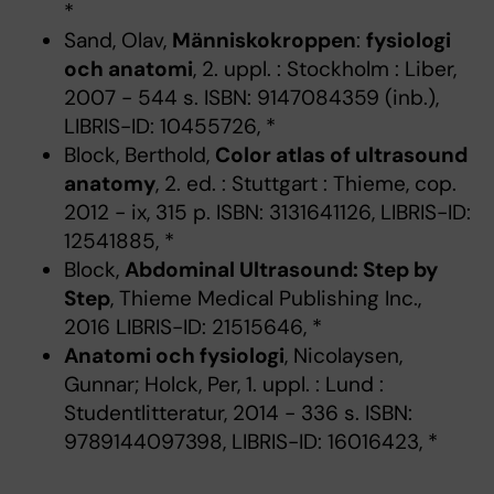
*
Sand, Olav,
Människokroppen
:
fysiologi
och anatomi
, 2. uppl. : Stockholm : Liber,
2007 - 544 s. ISBN: 9147084359 (inb.),
LIBRIS-ID: 10455726, *
Block, Berthold,
Color atlas of ultrasound
anatomy
, 2. ed. : Stuttgart : Thieme, cop.
2012 - ix, 315 p. ISBN: 3131641126, LIBRIS-ID:
12541885, *
Block,
Abdominal Ultrasound: Step by
Step
, Thieme Medical Publishing Inc.,
2016 LIBRIS-ID: 21515646, *
Anatomi och fysiologi
, Nicolaysen,
Gunnar; Holck, Per, 1. uppl. : Lund :
Studentlitteratur, 2014 - 336 s. ISBN:
9789144097398, LIBRIS-ID: 16016423, *