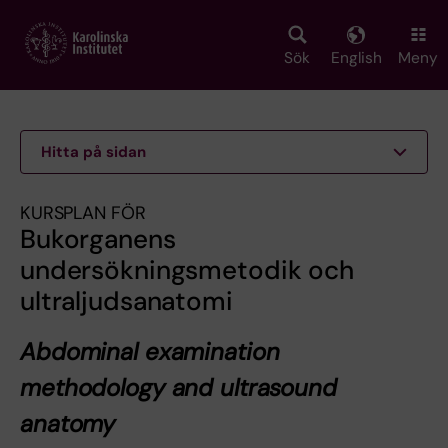
Skip
to
main
Sök
English
Meny
content
Hitta på sidan
KURSPLAN FÖR
Bukorganens
undersökningsmetodik och
ultraljudsanatomi
Abdominal examination
methodology and ultrasound
anatomy