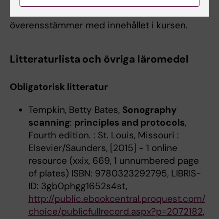
kurs, vars innehåll helt eller delvis
överensstämmer med innehållet i kursen.
Litteraturlista och övriga läromedel
Obligatorisk litteratur
Tempkin, Betty Bates,
Sonography
scanning
:
principles and protocols
,
Fourth edition. : St. Louis, Missouri :
Elsevier/Saunders, [2015] - 1 online
resource (xxix, 669, 1 unnumbered page
of plates) ISBN: 9780323292795, LIBRIS-
ID: 3gb0phgg1652s4st,
http://public.ebookcentral.proquest.com/
choice/publicfullrecord.aspx?p=2072182
,