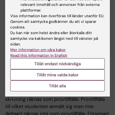
relevant innehåll och annonser från externa
att bli godkänd på kursen måste studenten få
plattformar.
minst betyget E på båda de individuella
Viss information kan överföras till länder utanför EU.
inlämningsuppgifterna, och godkänd på
Genom att samtycka godkänner du att vi sparar
cookies.
grupparbetet. Slutbetyget på kursen är en
Du kan när som helst ändra eller återkalla ditt
sammanvägning av betygen på de två
samtycke via kakikonen längst ned till vänster på
inlämningsuppgifterna.
sidan.
Mer information om våra kakor
Begränsning av antal provtillfällen
Read this information in English
Tillåt endast nödvändiga
Antal provtillfällen framgår av avtal för
uppdragsutbildning. Som provtillfälle räknas
Tillåt mina valda kakor
de gånger studenten deltagit i ett och samma
Tillåt alla
prov. Inlämning av blank
skrivning räknas som provtillfälle. Provtillfälle
till vilket studenten anmält sig men inte
deltagit räknas inte som provtillfälle. Försenad