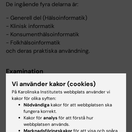
De ingående fyra delarna är:
- Generell del (Hälsoinformatik)
- Klinisk informatik
- Konsumenthälsoinformatik
- Folkhälsoinformatik
och deras praktiska användning.
Examination
Examinationen består av två individuella
Vi använder kakor (cookies)
inlämningsuppgifter. Varje individuell
På Karolinska Institutets webbplats använder vi
inlämningsuppgift bedöms med A-F.
kakor för olika syften:
Nödvändiga
kakor för att webbplatsen ska
Ett obligatoriskt grupparbete är för att
fungera korrekt.
fördjupa sig i ett specifikt ämne i kursen.
Kakor för
analys
för att förstå hur
Grupparbetet bedöms genom en muntlig
webbplatsen används.
presentation med Godkänd/Icke godkänd. För
Marknadsföringskakor
för att visa och spåra