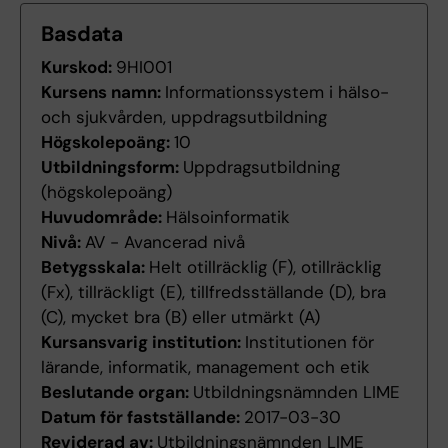
Basdata
Kurskod:
9HI001
Kursens namn:
Informationssystem i hälso-
och sjukvården, uppdragsutbildning
Högskolepoäng:
10
Utbildningsform:
Uppdragsutbildning
(högskolepoäng)
Huvudområde:
Hälsoinformatik
Nivå:
AV - Avancerad nivå
Betygsskala:
Helt otillräcklig (F), otillräcklig
(Fx), tillräckligt (E), tillfredsställande (D), bra
(C), mycket bra (B) eller utmärkt (A)
Kursansvarig institution:
Institutionen för
lärande, informatik, management och etik
Beslutande organ:
Utbildningsnämnden LIME
Datum för fastställande:
2017-03-30
Reviderad av:
Utbildningsnämnden LIME