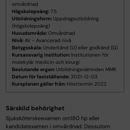
omvårdnad
Högskolepoäng:
7.5
Utbildningsform:
Uppdragsutbildning
(högskolepoäng)
Huvudområde:
Omvårdnad
Nivå:
AV - Avancerad nivå
Betygsskala:
Underkänd (U) eller godkänd (G)
Kursansvarig institution:
Institutionen för
molekylär medicin och kirurgi
Beslutande organ:
Utbildningsnämnden MMK
Datum för fastställande:
2021-12-03
Kursplanen gäller från:
Hösttermin 2022
Särskild behörighet
Sjuksköterskeexamen om180 hp eller
kandidatexamen i omvårdnad. Dessutom