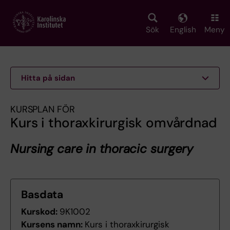
Skip
to
main
Sök
English
Meny
content
Hitta på sidan
KURSPLAN FÖR
Kurs i thoraxkirurgisk omvårdnad
Nursing care in thoracic surgery
Basdata
Kurskod:
9K1002
Kursens namn:
Kurs i thoraxkirurgisk