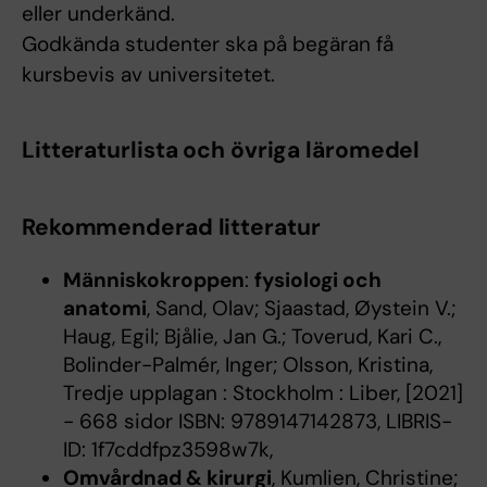
eller underkänd.
Godkända studenter ska på begäran få
kursbevis av universitetet.
Litteraturlista och övriga läromedel
Rekommenderad litteratur
Människokroppen
:
fysiologi och
anatomi
, Sand, Olav; Sjaastad, Øystein V.;
Haug, Egil; Bjålie, Jan G.; Toverud, Kari C.,
Bolinder-Palmér, Inger; Olsson, Kristina,
Tredje upplagan : Stockholm : Liber, [2021]
- 668 sidor ISBN: 9789147142873, LIBRIS-
ID: 1f7cddfpz3598w7k,
Omvårdnad & kirurgi
, Kumlien, Christine;