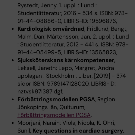
Rystedt, Jenny, 1. uppl. : Lund :
Studentlitteratur, 2016 - 534 s. ISBN: 978-
91-44-08886-0, LIBRIS-ID: 19596876,
Kardiologisk omvårdnad
, Fridlund, Bengt;
Malm, Dan; Mårtensson, Jan, 2. uppl. : Lund
: Studentlitteratur, 2012 - 441 s. ISBN: 978-
91-44-05499-5, LIBRIS-ID: 13565823,
Sjuksköterskans kärnkompetenser
,
Leksell, Janeth; Lepp, Margret, Andra
upplagan : Stockholm : Liber, [2019] - 374
sidor ISBN: 9789147128020, LIBRIS-ID:
nztvsk97l387ldgf,
Förbättringsmodellen PGSA
, Region
Jönköpings län, Qulturum,
Förbättringsmodellen PGSA
,
Moorjani, Narain; Viola, Nicola; K. Ohri,
Sunil,
Key questions in cardiac surgery
,