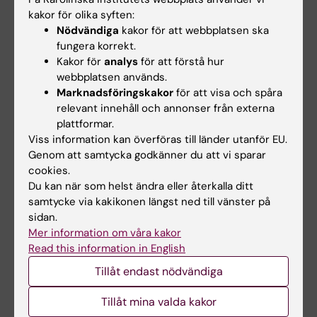
Använda vetenskaplig litteratur och/eller
kakor för olika syften:
Nödvändiga
kakor för att webbplatsen ska
styrdokument, kvalitetsparametrar och
fungera korrekt.
kvalitetsregister som stöd i resonemang kring
Kakor för
analys
för att förstå hur
utveckling av omvårdnad i den egna
webbplatsen används.
Marknadsföringskakor
för att visa och spåra
verksamheten
relevant innehåll och annonser från externa
plattformar.
Arbetsformer
Viss information kan överföras till länder utanför EU.
Genom att samtycka godkänner du att vi sparar
Seminarier
cookies.
Du kan när som helst ändra eller återkalla ditt
Grupparbete
samtycke via kakikonen längst ned till vänster på
sidan.
Examinationsmål för momentet
Mer information om våra kakor
Read this information in English
Utarbeta ett PM för ett tänkt
Tillåt endast nödvändiga
förbättringsarbete/riktlinje utifrån aktuell
forskning vilket utformas som en skriftlig
Tillåt mina valda kakor