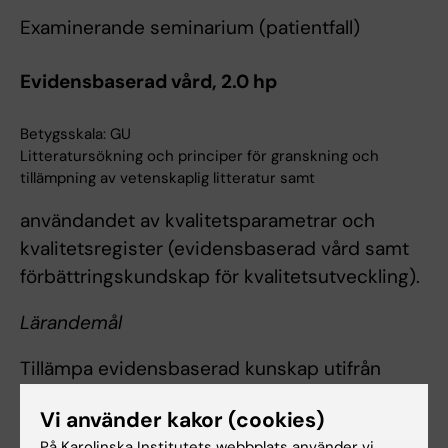
Examinerande seminarium (patientfall)
Evidensbaserad vård, 2.0 hp
Betygsskala: GU
Litteratursökning och principer för granskning och
tillämpning av vetenskaplig litteratur samt
användandet av kvalitetsparametrar och
kvalitetsregister (evidensbaserad vård samt
förbättringskundskap för kvalitetsutveckling).
Lärandemål
Tillämpa evidensbaserad kunskap utifrån
relevanta forskningsresultat i patientens
Vi använder kakor (cookies)
omvårdnad
På Karolinska Institutets webbplats använder vi