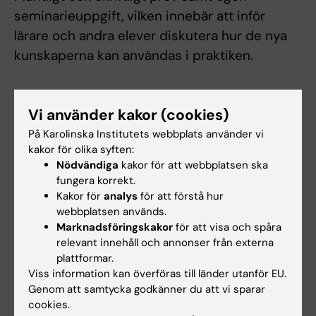
seminarieuppgift, vilken innebär att inför
lärare och andra elever diskutera hur de nya
kunskaperna kan användas i praktiken.
Litteraturlista och övriga läromedel
Vi använder kakor (cookies)
På Karolinska Institutets webbplats använder vi
kakor för olika syften:
Kurslitteratur
Nödvändiga
kakor för att webbplatsen ska
fungera korrekt.
Smarta val
:
för ett längre, rikare och
Kakor för
analys
för att förstå hur
friskare liv
, Hellénius, Mai-Lis, Stockholm :
webbplatsen används.
Apoteket, [2010] - 103 s. LIBRIS-ID:
Marknadsföringskakor
för att visa och spåra
12059872, *
relevant innehåll och annonser från externa
plattformar.
Hellénius, Mai-Lis; Ehrs, Bruno,
Hälsosam
Viss information kan överföras till länder utanför EU.
livsstil
:
[och det goda livet]
, Västerås :
Genom att samtycka godkänner du att vi sparar
Ica, 2010 - 160 s. ISBN: 978-91-534-3377-
cookies.