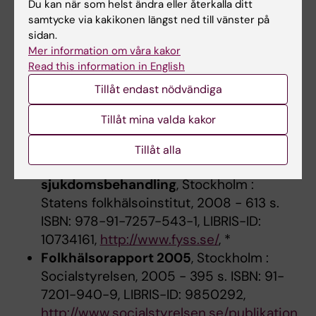
4 (inb.), LIBRIS-ID: 11496503, *
Du kan när som helst ändra eller återkalla ditt
Metoder för att främja fysisk aktivitet
:
samtycke via kakikonen längst ned till vänster på
sidan.
en systematisk litteraturöversikt : mars
Mer information om våra kakor
2007
, Stockholm : Statens beredning för
Read this information in English
medicinsk utvärdering (SBU), 2007 - 296
Tillåt endast nödvändiga
s. LIBRIS-ID: 10855599,
http://www.sbu.se/upload/Publikationer/C
Tillåt mina valda kakor
ontent0/1/Fysisk_aktivitet.pdf
, *
FYSS 2008
:
fysisk aktivitet i
Tillåt alla
sjukdomsprevention och
sjukdomsbehandling
, Stockholm :
Statens folkhälsoinstitut, 2008 - 613 s.
ISBN: 978-91-7257-543-1, LIBRIS-ID:
10734161,
http://www.fyss.se/
, *
Folkhälsorapport 2005
, Stockholm :
Socialstyrelsen, 2005 - 395 s. ISBN: 91-
7201-940-9, LIBRIS-ID: 9850292,
http://www.socialstyrelsen.se/publikation