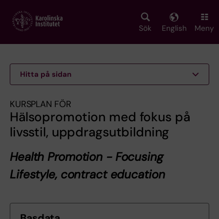
Skip
to
main
Sök
English
Meny
content
Hitta på sidan
KURSPLAN FÖR
Hälsopromotion med fokus på
livsstil, uppdragsutbildning
Health Promotion - Focusing
Lifestyle, contract education
Basdata