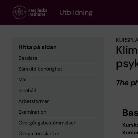
Skip
to
Utbildning
main
content
KURSPL
Klim
Hitta på sidan
Basdata
psyk
Särskild behörighet
Mål
The p
Innehåll
Arbetsformer
Ba
Examination
Övergångsbestämmelser
Kursk
Kurse
Övriga föreskrifter