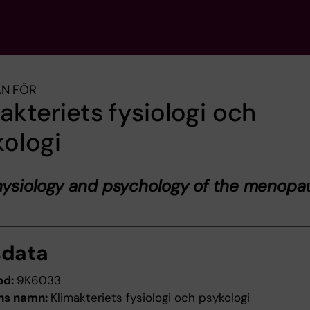
AN FÖR
akteriets fysiologi och
ologi
hysiology and psychology of the menopa
sdata
od:
9K6033
ns namn:
Klimakteriets fysiologi och psykologi