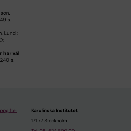
sson,
149 s.
n
, Lund :
D:
r har väl
 240 s.
ppgifter
Karolinska Institutet
171 77 Stockholm
Tel: 08-524 800 00