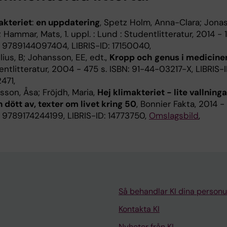
akteriet
:
en uppdatering
, Spetz Holm, Anna-Clara; Jona
 Hammar, Mats, 1. uppl. : Lund : Studentlitteratur, 2014 - 
: 9789144097404, LIBRIS-ID: 17150040,
ius, B; Johansson, EE, edt.,
Kropp och genus i medicine
ntlitteratur, 2004 - 475 s. ISBN: 91-44-03217-X, LIBRIS-I
471,
sson, Åsa; Fröjdh, Maria,
Hej klimakteriet - lite vallninga
 dött av, texter om livet kring 50
, Bonnier Fakta, 2014 -
: 9789174244199, LIBRIS-ID: 14773750,
Omslagsbild
,
Så behandlar KI dina personu
Kontakta KI
Nyheter från KI