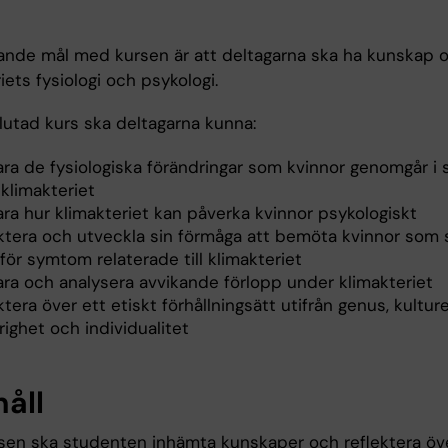
ande mål med kursen är att deltagarna ska ha kunskap 
iets fysiologi och psykologi.
lutad kurs ska deltagarna kunna:
lara de fysiologiska förändringar som kvinnor genomgår 
klimakteriet
ara hur klimakteriet kan påverka kvinnor psykologiskt
ektera och utveckla sin förmåga att bemöta kvinnor som 
för symtom relaterade till klimakteriet
lara och analysera avvikande förlopp under klimakteriet
ktera över ett etiskt förhållningsätt utifrån genus, kulture
örighet och individualitet
håll
sen ska studenten inhämta kunskaper och reflektera öv