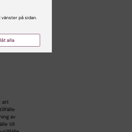
iska
l vänster på sidan.
er tagit
llåt alla
ället
 att
llfälle
ning av
le till
illfälle.