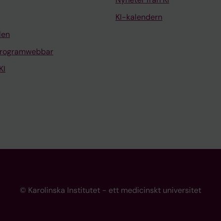
KI-kalendern
len
programwebbar
KI
© Karolinska Institutet - ett medicinskt universitet