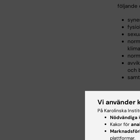
följande
synen
fysi
sexua
norm
klima
norm
avvi
och 
samt
Arbe
Vi använder 
På Karolinska Insti
Undervis
Nödvändiga
k
på lärand
Kakor för
ana
tar ansva
Marknadsför
seminari
plattformar.