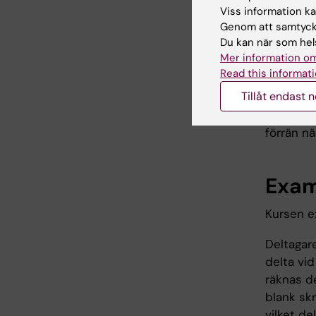
seminari
Viss information kan
Kursansva
Genom att samtycka
Du kan när som hels
utbildnin
Mer information om
Innan del
Read this informati
igen från
Tillåt endast 
studieres
utbildnin
förrän n
Exam
Kursen ex
Deltagare
delta vid
räknas d
blank skr
vilket de