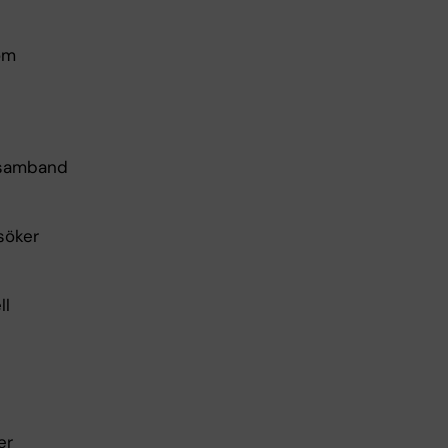
om
i samband
söker
ll
er