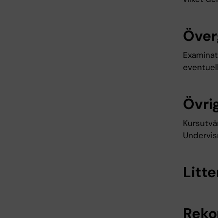
Över
Examinati
eventuel
Övrig
Kursutvär
Undervis
Litte
Reko