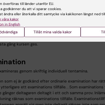
um och inlämningsuppgifter.
 överföras till länder utanför EU.
rig bedömer om och i så fall hur frånvaro från obligator
 godkänner du att vi sparar cookies.
t ändra eller återkalla ditt samtycke via kakikonen längst ned til
gsinslag kan tas igen.
 våra kakor
tagaren deltagit i de obligatoriska utbildningsinslagen ell
on in English
varo i enlighet med kursansvarigs anvisningar kan inte
nödvändiga
Tillåt mina valda kakor
Ti
ultaten slutrapporteras. Frånvaro från ett obligatoriskt
gsinslag kan innebära att deltagaren inte kan ta igen tillf
ästa gång kursen ges.
ination
amineras genom skriftlig individuell tentamina.
n som ej är godkänd efter ordinarie examination har rätt
 ytterligare ett examinations tillfälle. . Som examinations ti
e gånger deltagaren deltagit i ett och samma prov. Inläm
ivning räknas som examinations tillfälle. Examinationstillfäl
ltagaren anmält sig men inte deltagit räknas inte som provt