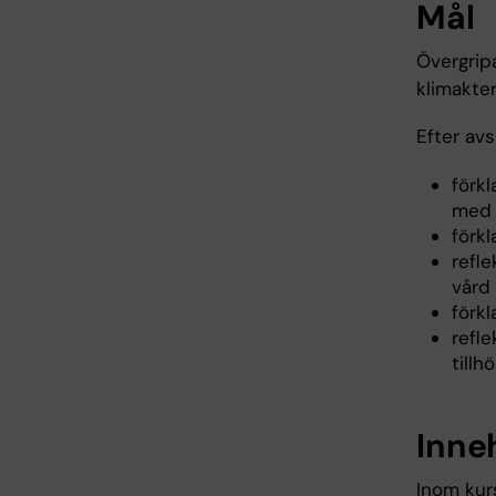
Mål
Övergrip
klimakter
Efter avs
förk
med 
förkl
refl
vård 
förk
refle
tillh
Inne
Inom kur