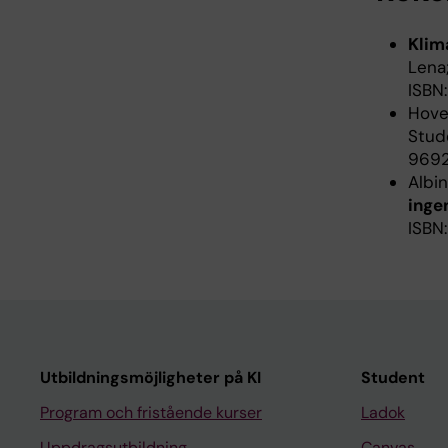
Klim
Lena;
ISBN
Hovel
Stude
9692
Albin
ingen
ISBN
Utbildningsmöjligheter på KI
Student
Program och fristående kurser
Ladok
Uppdragsutbildning
Canvas