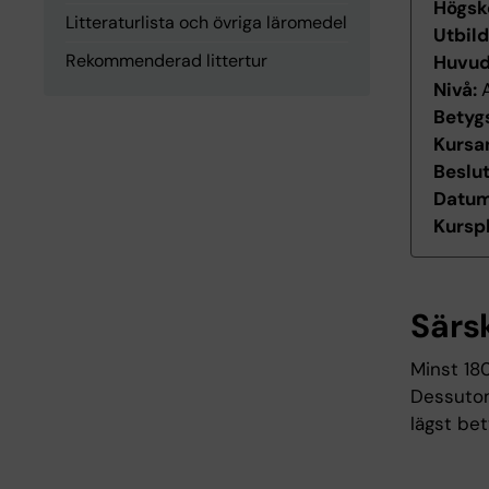
Högsk
Litteraturlista och övriga läromedel
Utbil
Rekommenderad littertur
Huvu
Nivå:
Betyg
Kursan
Beslu
Datum 
Kurspl
Särs
Minst 18
Dessutom
lägst be