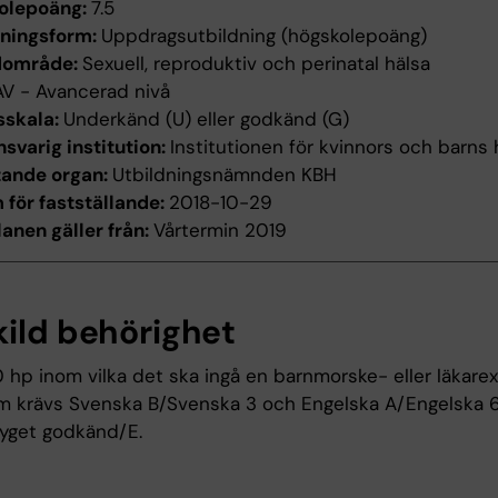
olepoäng:
7.5
dningsform:
Uppdragsutbildning (högskolepoäng)
dområde:
Sexuell, reproduktiv och perinatal hälsa
AV - Avancerad nivå
sskala:
Underkänd (U) eller godkänd (G)
svarig institution:
Institutionen för kvinnors och barns 
tande organ:
Utbildningsnämnden KBH
för fastställande:
2018-10-29
anen gäller från:
Vårtermin 2019
kild behörighet
0 hp inom vilka det ska ingå en barnmorske- eller läkare
 krävs Svenska B/Svenska 3 och Engelska A/Engelska 
tyget godkänd/E.