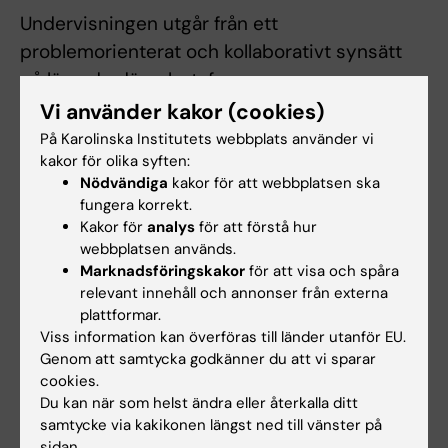
Undervisningen utgår från ett
problemorienterat och kollaborativt synsätt
på lärande där arbetsformerna ger
förutsättning för att deltagaren aktivt tar
Vi använder kakor (cookies)
ansvar för sitt lärande. De arbetsformer som
På Karolinska Institutets webbplats använder vi
kakor för olika syften:
används är föreläsningar, workshops,
Nödvändiga
kakor för att webbplatsen ska
fallbaserad undervisning, självstudier samt
fungera korrekt.
projektarbete.
Kakor för
analys
för att förstå hur
webbplatsen används.
Examinator bedömer om och i så fall hur
Marknadsföringskakor
för att visa och spåra
frånvaro från obligatoriska utbildningsinslag
relevant innehåll och annonser från externa
plattformar.
kan tas igen.
Viss information kan överföras till länder utanför EU.
Genom att samtycka godkänner du att vi sparar
Innan deltagaren deltagit i de obligatoriska
cookies.
utbildningsinslagen eller tagit igen frånvaro i
Du kan när som helst ändra eller återkalla ditt
enlighet med examinators anvisningar kan
samtycke via kakikonen längst ned till vänster på
sidan.