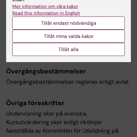
inte studieresultaten slutrapporteras.
Mer information om våra kakor
Read this information in English
Examination
Tillåt endast nödvändiga
Examination sker i form av ett projektarbete
Tillåt mina valda kakor
som genomförs i deltagarpar.
Tillåt alla
Antalet examinationstillfällen regleras i avtalet.
Övergångsbestämmelser
Övergångsbestämmelser regleras enligt avtal.
Övriga föreskrifter
Undervisning sker på svenska.
Kursutvärdering sker enligt riktlinjer
fastställda av Kommittén för Utbildning på