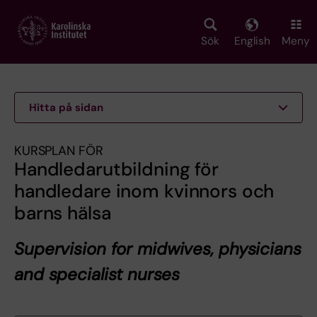
Skip
to
main
Sök
English
Meny
content
Hitta på sidan
KURSPLAN FÖR
Handledarutbildning för
handledare inom kvinnors och
barns hälsa
Supervision for midwives, physicians
and specialist nurses