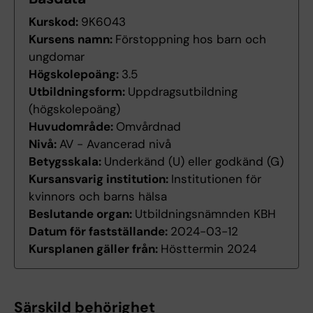
Kurskod:
9K6043
Kursens namn:
Förstoppning hos barn och
ungdomar
Högskolepoäng:
3.5
Utbildningsform:
Uppdragsutbildning
(högskolepoäng)
Huvudområde:
Omvårdnad
Nivå:
AV - Avancerad nivå
Betygsskala:
Underkänd (U) eller godkänd (G)
Kursansvarig institution:
Institutionen för
kvinnors och barns hälsa
Beslutande organ:
Utbildningsnämnden KBH
Datum för fastställande:
2024-03-12
Kursplanen gäller från:
Hösttermin 2024
Särskild behörighet