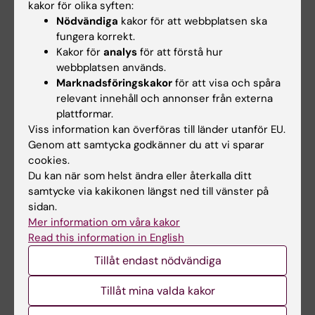
kakor för olika syften:
Nödvändiga
kakor för att webbplatsen ska
fungera korrekt.
Övergångsbestämmelser
Kakor för
analys
för att förstå hur
Övergångsbestämmelser regleras enligt avtal.
webbplatsen används.
Marknadsföringskakor
för att visa och spåra
relevant innehåll och annonser från externa
plattformar.
Övriga föreskrifter
Viss information kan överföras till länder utanför EU.
Kursutvärdering sker enligt riktlinjer
Genom att samtycka godkänner du att vi sparar
fastställda av Kommittén för Utbildning på
cookies.
Du kan när som helst ändra eller återkalla ditt
grundnivå och avancerad nivå (KU) vid
samtycke via kakikonen längst ned till vänster på
Karolinska Institutet.
sidan.
Mer information om våra kakor
Undervisning sker på svenska.
Read this information in English
Tillåt endast nödvändiga
Undervisning på engelska kan förekomma.
Tillåt mina valda kakor
Litteraturlista och övriga läromedel