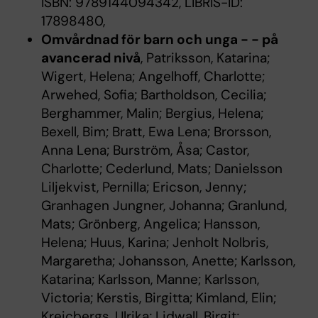
ISBN: 9789144094342, LIBRIS-ID:
17898480,
Omvårdnad för barn och unga - - på
avancerad nivå
, Patriksson, Katarina;
Wigert, Helena; Angelhoff, Charlotte;
Arwehed, Sofia; Bartholdson, Cecilia;
Berghammer, Malin; Bergius, Helena;
Bexell, Bim; Bratt, Ewa Lena; Brorsson,
Anna Lena; Burström, Åsa; Castor,
Charlotte; Cederlund, Mats; Danielsson
Liljekvist, Pernilla; Ericson, Jenny;
Granhagen Jungner, Johanna; Granlund,
Mats; Grönberg, Angelica; Hansson,
Helena; Huus, Karina; Jenholt Nolbris,
Margaretha; Johansson, Anette; Karlsson,
Katarina; Karlsson, Manne; Karlsson,
Victoria; Kerstis, Birgitta; Kimland, Elin;
Kreicbergs, Ulrika; Lidwall, Birgit;