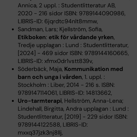
Annica, 2 uppl. : Studentlitteratur AB,
2020 - 216 sidor ISBN: 9789144090986,
LIBRIS-ID: 6jqrdtc94nlt8mmw,
Sandman, Lars; Kjellström, Sofia,
Etikboken
:
etik för vårdande yrken
,
Tredje upplagan : Lund : Studentlitteratur,
[2024] - 469 sidor ISBN: 9789144160665,
LIBRIS-ID: xfmx0dr1vstt839v,
Söderbäck, Maja,
Kommunikation med
barn och unga i vården
, 1. uppl. :
Stockholm : Liber, 2014 - 216 s. ISBN:
9789147114061, LIBRIS-ID: 14813662,
Uro-tarmterapi
, Hellström, Anna-Lena;
Lindehall, Birgitta, Andra upplagan : Lund :
Studentlitteratur, [2019] - 229 sidor ISBN:
9789144122588, LIBRIS-ID:
mxxq37jzk3nj8llj,