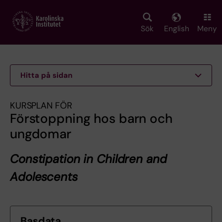
Skip
to
main
Sök
English
Meny
content
Hitta på sidan
KURSPLAN FÖR
Förstoppning hos barn och
ungdomar
Constipation in Children and
Adolescents
Basdata