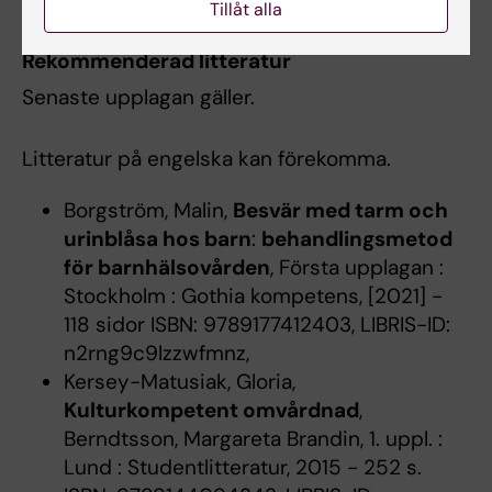
Tillåt alla
Rekommenderad litteratur
Senaste upplagan gäller.
Litteratur på engelska kan förekomma.
Borgström, Malin,
Besvär med tarm och
urinblåsa hos barn
:
behandlingsmetod
för barnhälsovården
, Första upplagan :
Stockholm : Gothia kompetens, [2021] -
118 sidor ISBN: 9789177412403, LIBRIS-ID:
n2rng9c9lzzwfmnz,
Kersey-Matusiak, Gloria,
Kulturkompetent omvårdnad
,
Berndtsson, Margareta Brandin, 1. uppl. :
Lund : Studentlitteratur, 2015 - 252 s.