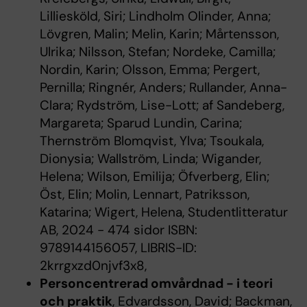
Lilliesköld, Siri; Lindholm Olinder, Anna;
Lövgren, Malin; Melin, Karin; Mårtensson,
Ulrika; Nilsson, Stefan; Nordeke, Camilla;
Nordin, Karin; Olsson, Emma; Pergert,
Pernilla; Ringnér, Anders; Rullander, Anna-
Clara; Rydström, Lise-Lott; af Sandeberg,
Margareta; Sparud Lundin, Carina;
Thernström Blomqvist, Ylva; Tsoukala,
Dionysia; Wallström, Linda; Wigander,
Helena; Wilson, Emilija; Öfverberg, Elin;
Öst, Elin; Molin, Lennart, Patriksson,
Katarina; Wigert, Helena, Studentlitteratur
AB, 2024 - 474 sidor ISBN:
9789144156057, LIBRIS-ID:
2krrgxzd0njvf3x8,
Personcentrerad omvårdnad - i teori
och praktik
, Edvardsson, David; Backman,