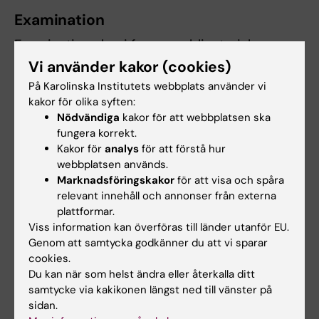
Examination
Examination sker i form av obligatoriska
inlämningsuppgifter, individuell muntlig och
Vi använder kakor (cookies)
skriftlig ärenderedovisning, hemtentamina
På Karolinska Institutets webbplats använder vi
kakor för olika syften:
samt deltagande vid samtliga kursdagar.
Nödvändiga
kakor för att webbplatsen ska
Samtliga moment måste vara godkända för att
fungera korrekt.
få godkänt betyg på kursen.
Kakor för
analys
för att förstå hur
webbplatsen används.
Deltagare som ej är godkänd efter ordinarie
Marknadsföringskakor
för att visa och spåra
examinationstillfälle har rätt att delta vid
relevant innehåll och annonser från externa
plattformar.
ytterligare 2 examinationstillfällen.
Viss information kan överföras till länder utanför EU.
Genom att samtycka godkänner du att vi sparar
Examinator kan med omedelbar verkan
cookies.
avbryta en deltagares löpande examination
Du kan när som helst ändra eller återkalla ditt
om deltagaren visar sådana allvarliga brister i
samtycke via kakikonen längst ned till vänster på
sidan.
kunskaper, färdigheter eller förhållningssätt att