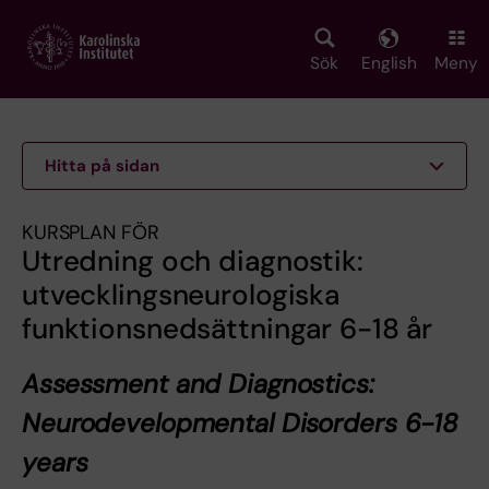
Skip
to
main
Sök
English
Meny
content
Hitta på sidan
KURSPLAN FÖR
Utredning och diagnostik:
utvecklingsneurologiska
funktionsnedsättningar 6-18 år
Assessment and Diagnostics:
Neurodevelopmental Disorders 6-18
years