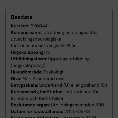
Basdata
Kurskod:
9K6044
Kursens namn:
Utredning och diagnostik:
utvecklingsneurologiska
funktionsnedsättningar 6-18 år
Högskolepoäng:
15
Utbildningsform:
Uppdragsutbildning
(högskolepoäng)
Huvudområde:
Psykologi
Nivå:
AV - Avancerad nivå
Betygsskala:
Underkänd (U) eller godkänd (G)
Kursansvarig institution:
Institutionen för
kvinnors och barns hälsa
Beslutande organ:
Utbildningsnämnden KBH
Datum för fastställande:
2025-03-18