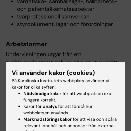
vårdetiska-, samhälleliga-, hållbarhets-
och patientsäkerhetsaspekter
tvärprofessionell samverkan
styrdokument, lagar och förordningar
Arbetsformer
Undervisningen utgår från ett
problemorienterat och kollaborativt synsätt
på lärande där arbetsformerna ger
Vi använder kakor (cookies)
förutsättning för att deltagaren aktivt tar
På Karolinska Institutets webbplats använder vi
ansvar för sitt lärande. De arbetsformer som
kakor för olika syften:
Nödvändiga
kakor för att webbplatsen ska
används är introduktionsföreläsningar och
fungera korrekt.
studentaktiverande undervisning (enskilt och
Kakor för
analys
för att förstå hur
i grupp).
webbplatsen används.
Marknadsföringskakor
för att visa och spåra
För egna studier och arbete i grupp kommer
relevant innehåll och annonser från externa