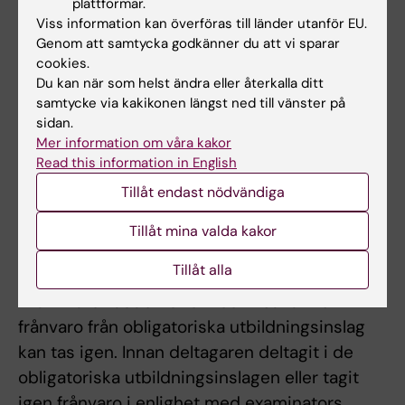
plattformar.
en webbaserad lärplattform att användas.
Viss information kan överföras till länder utanför EU.
Genom att samtycka godkänner du att vi sparar
Arbete, enskilt och i grupp, samt närvaro vid
cookies.
samtliga schemalagda gruppträffar är
Du kan när som helst ändra eller återkalla ditt
obligatoriskt.
samtycke via kakikonen längst ned till vänster på
sidan.
Mer information om våra kakor
Examination
Read this information in English
Examination sker i form av seminarium samt
Tillåt endast nödvändiga
inlämningsuppgifter, individuellt och i grupp.
Tillåt mina valda kakor
Antalet examinationstillfällen regleras i avtalet.
Tillåt alla
Examinator bedömer om och i så fall hur
frånvaro från obligatoriska utbildningsinslag
kan tas igen. Innan deltagaren deltagit i de
obligatoriska utbildningsinslagen eller tagit
igen frånvaro i enlighet med examinators