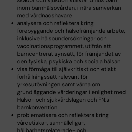
skador och sjukdomstillstånd hos barn
inom barnhälsovården, i nära samverkan
med vårdnadshavare
analysera och reflektera kring
förebyggande och hälsofrämjande arbete,
inklusive hälsoundersökningar och
vaccinationsprogrammet, utifrån ett
barncentrerat synsätt, för främjandet av
den fysiska, psykiska och sociala hälsan
visa förmåga till självkritiskt och etiskt
förhållningssätt relevant för
yrkesutövningen samt värna om
grundläggande värderingar i enlighet med
Hälso- och sjukvårdslagen och FN:s
barnkonvention
problematisera och reflektera kring
vårdetiska-, samhälleliga-,
hållbarhetsrelaterade- och