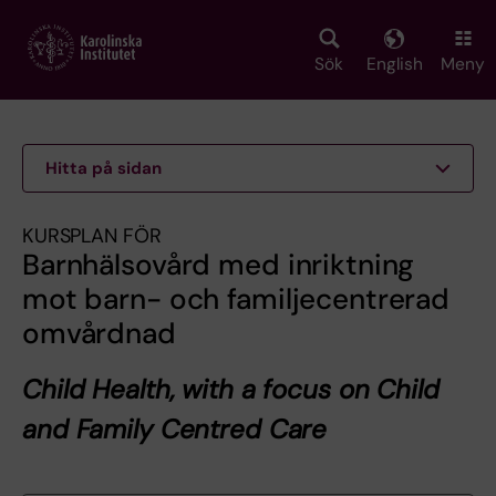
Skip
to
main
Sök
English
Meny
content
Hitta på sidan
KURSPLAN FÖR
Barnhälsovård med inriktning
mot barn- och familjecentrerad
omvårdnad
Child Health, with a focus on Child
and Family Centred Care